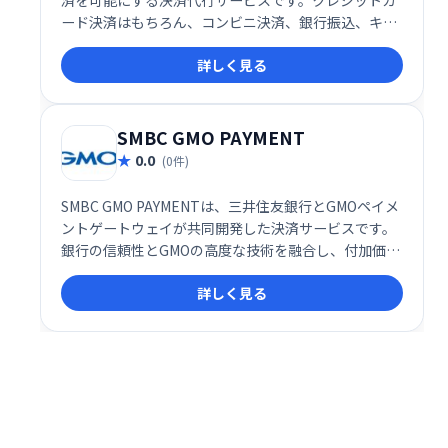
済を可能にする決済代行サービスです。クレジットカ
ード決済はもちろん、コンビニ決済、銀行振込、キャ
リア決済など、多様な決済手段に対応。事業規模やニ
詳しく見る
ーズに合わせた最適なソリューションを提供し、スム
ーズな売買を実現します。
SMBC GMO PAYMENT
0.0
(0件)
SMBC GMO PAYMENTは、三井住友銀行とGMOペイメ
ントゲートウェイが共同開発した決済サービスです。
銀行の信頼性とGMOの高度な技術を融合し、付加価値
の高い決済ソリューションを提供します。国内外の強
詳しく見る
固なプラットフォームと、先進的な決済技術により、
安全で効率的な決済処理を実現します。