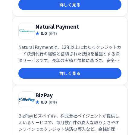
詳しく見る
スオーナーは効率的に資金調達できます。 今すぐ
TillyPayで、よりスマートな決済システムを導入しま
しょう。
Natural Payment
0.0
(0件)
Natural Paymentは、12年以上にわたるクレジットカ
ード決済代行の経験と蓄積された技術を基盤とする決
済サービスです。長年の実績と信頼に基づき、安全か
つスムーズな決済処理を提供します。お客様のビジネ
詳しく見る
ス成長をサポートする、頼れる決済パートナーです。
BizPay
0.0
(0件)
BizPay(ビズペイ)は、株式会社ペイジェントが提供し
えいるサービスで、毎月数百件の膨大な取り引きやオ
ンラインでのクレジット決済の導入など、金銭処理に