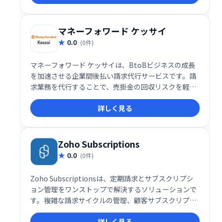
ンストップで提供。スムーズなワークフローを実現
し、生産性を向上させます。
マネーフォワード ケッサイ
0.0
(0件)
マネーフォワード ケッサイは、BtoBビジネスの成長
を加速させる企業間後払い請求代行サービスです。請
求業務を代行することで、売掛金の回収リスクを軽減
し、資金繰り改善に貢献します。業務効率化と売上拡
詳しく見る
大を実現し、ビジネスの成長を強力にサポートしま
す。
Zoho Subscriptions
0.0
(0件)
Zoho Subscriptionsは、定期請求とサブスクリプシ
ョン管理をワンストップで解決するソリューションで
す。複雑な請求サイクルの管理、顧客サブスクリプシ
ョンの監視、請求・支払いの自動化、分析までを網
詳しく見る
羅。失敗した支払いの再試行管理にも対応し、ビジネ