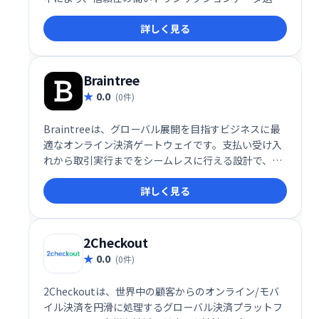
を実現します。ソフトウェア不要で、オンライン設定
詳しく見る
のみで利用でき、カードスワイプマシンと同様にトラ
ンザクションを管理できます。
Braintree
0.0
(0件)
Braintreeは、グローバル展開を目指すビジネスに最
適なオンライン決済ゲートウェイです。支払い受け入
れから取引実行までをシームレスに行える設計で、世
界中の顧客に対応可能。多様な決済手段に対応し、安
詳しく見る
全で効率的な決済処理を提供し、顧客体験の向上を支
援します。
2Checkout
0.0
(0件)
2Checkoutは、世界中の顧客からのオンライン/モバ
イル決済を円滑に処理するグローバル決済プラットフ