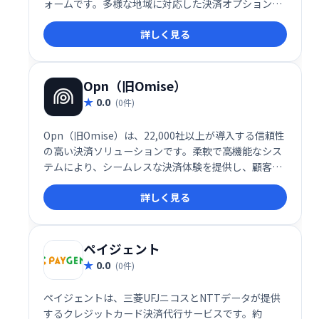
ォームです。多様な地域に対応した決済オプション
と、販売者と顧客双方にメリットのある機能を提供
詳しく見る
し、グローバルなビジネス拡大をサポートします。
Opn（旧Omise）
0.0
(0件)
Opn（旧Omise）は、22,000社以上が導入する信頼性
の高い決済ソリューションです。柔軟で高機能なシス
テムにより、シームレスな決済体験を提供し、顧客満
足度向上と売上拡大を支援します。業界・業種を問わ
詳しく見る
ず、スムーズな決済を実現し、ビジネスの成長を加速
させます。
ペイジェント
0.0
(0件)
ペイジェントは、三菱UFJニコスとNTTデータが提供
するクレジットカード決済代行サービスです。約