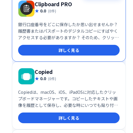
Clipboard PRO
0.0
(0件)
銀行口座番号をどこに保存したか思い出せませんか？
履歴書またはパスポートのデジタルコピーにすばやく
アクセスする必要がありますか？ そのため、クリップ
ボードPROを作成しました。タップするだけですべて
詳しく見る
の情報を検索、コピー、貼り付ける最も簡単な方法で
す。
Copied
0.0
(0件)
Copiedは、macOS、iOS、iPadOSに対応したクリッ
プボードマネージャーです。コピーしたテキストや画
像を履歴として保存し、必要な時にいつでも貼り付け
ることができます。複数のデバイス間でクリップボー
詳しく見る
ドを同期することも可能です。作業効率を大幅に向上
させ、快適なデジタルライフを実現します。