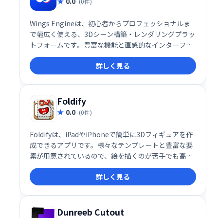
0.0
(0件)
Wings Engineは、初心者からプロフェッショナルま
で幅広く使える、3Dシーン構築・レンダリングプラッ
トフォームです。豊富な機能と直感的なインターフェ
ースで、複雑な3Dインタラクションをノーコードで実
詳しく見る
現。製品展示や商業販売、建築計画など、様々な用途
に活用でき、高品質な3Dコンテンツを簡単に作成でき
ます。 高度な機能を備えつつ、使いやすさを追求した
Wings Engineで、あなたの創造性を自由に解き放ち
Foldify
ましょう。
0.0
(0件)
Foldifyは、iPadやiPhoneで簡単に3Dフィギュアを作
成できるアプリです。様々なテンプレートと豊富な要
素が用意されているので、絵を描くのが苦手でも高品
質なフィギュアを作れます。アプリから直接印刷し、
詳しく見る
カット＆折りたたんで完成。楽しく自分だけのフィギ
ュアを制作しましょう！
Dunreeb Cutout