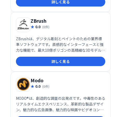
詳しく見る
し、無料の3Dアセットも提供。直感的な操作で、プロ
ジェクトを迅速に進められます。
ZBrush
0.0
(0件)
ZBrushは、デジタル彫刻とペイントのための業界標
準ソフトウェアです。直感的なインターフェースと強
力な機能で、最大10億ポリゴンの高精細な3Dモデル作
成を可能にします。映画やゲーム制作から個人作品ま
詳しく見る
で、幅広い用途で活用され、使い慣れたブラシツール
で、高度な表現を容易に実現します。高価なグラフィ
ックカードを必要とせず、スムーズな作業が可能で
す。
Modo
0.0
(0件)
MODO®は、創造的な調査の出発点です。中毒性のある
リアルタイムエクスペリエンス、革新的な製品デザイ
ン、魅力的な広告画像、魅力的な映画やビデオコンテ
ンツの作成など、MODOのアーティストフレンドリー