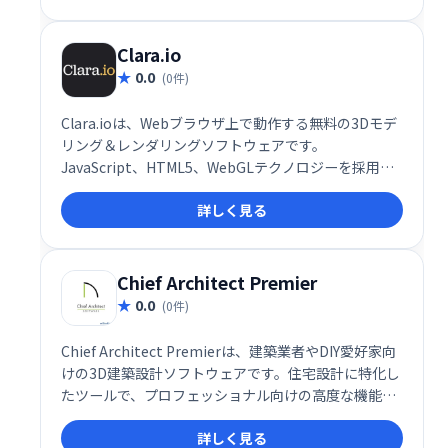
Clara.io
0.0
(0件)
Clara.ioは、Webブラウザ上で動作する無料の3Dモデ
リング＆レンダリングソフトウェアです。
JavaScript、HTML5、WebGLテクノロジーを採用
し、インストール不要ですぐに利用可能。リアルタイ
詳しく見る
ム共同作業や自動保存機能、STL、FBXなど複数ファ
イル形式のサポート、キーフレームアニメーション、
カメラ・ライト機能など、高度な機能を備えながら、
直感的な操作性を実現しています。3Dモデル作成から
Chief Architect Premier
レンダリングまで、スムーズなワークフローを提供し
0.0
(0件)
ます。
Chief Architect Premierは、建築業者やDIY愛好家向
けの3D建築設計ソフトウェアです。住宅設計に特化し
たツールで、プロフェッショナル向けの高度な機能
と、初心者でも使いやすいインターフェースを提供し
詳しく見る
ます。建築家、デザイナー、DIY愛好家まで、幅広いユ