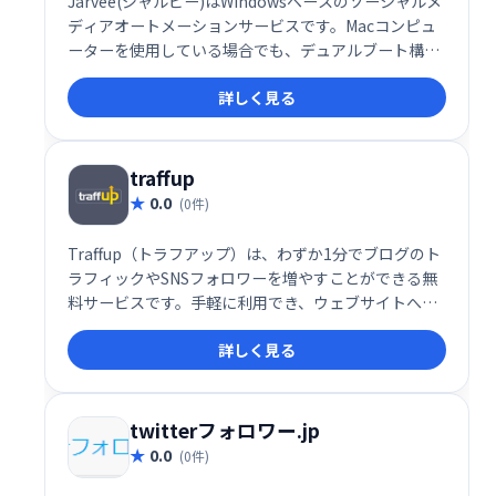
Jarvee(ジャルビー)はWindowsベースのソーシャルメ
ディアオートメーションサービスです。Macコンピュ
ーターを使用している場合でも、デュアルブート構成
を選択するか、WindowsベースのVPNで操作すれば、
詳しく見る
ソフトウェアを使用できます。
traffup
0.0
(0件)
Traffup（トラフアップ）は、わずか1分でブログのト
ラフィックやSNSフォロワーを増やすことができる無
料サービスです。手軽に利用でき、ウェブサイトへの
アクセス数やSNSのエンゲージメント向上を支援しま
詳しく見る
す。ブログ運営者やSNSアカウント保有者にとって、
集客促進に役立つ強力なツールです。
twitterフォロワー.jp
0.0
(0件)