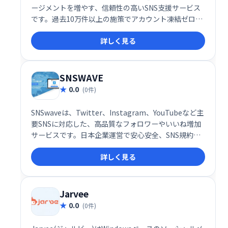
ージメントを増やす、信頼性の高いSNS支援サービス
です。過去10万件以上の施策でアカウント凍結ゼロを
達成しており、安心してご利用いただけます。
詳しく見る
SNSWAVE
0.0
(0件)
SNSwaveは、Twitter、Instagram、YouTubeなど主
要SNSに対応した、高品質なフォロワーやいいね増加
サービスです。日本企業運営で安心安全、SNS規約を
遵守しているのでアカウント凍結の心配もありませ
詳しく見る
ん。ワンクリックで簡単に注文でき、自然なフォロワ
ーを増やし、アカウントのエンゲージメントを高めら
れます。人気No.1サービスで、集客アップを目指しま
しょう！
Jarvee
0.0
(0件)