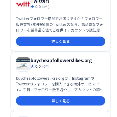
Twitters
0.0
(0件)
Twitterフォロワー増加でお困りですか？フォロワー
販売業界3年連続1位のTwitterズなら、高品質なフォ
ロワーを業界最安値でご提供！アカウントの認知度向
上やエンゲージメントの拡大に貢献します。ぜひ、
詳しく見る
Twitterズで理想のフォロワーを獲得し、Twitter戦略
を成功させましょう！
buycheapfollowerslikes.org
0.0
(0件)
buycheapfollowerslikes.orgは、Instagramや
Twitterのフォロワーを購入できる海外サービスで
す。手軽にフォロワー数を増やし、アカウントの認知
度向上を目指せます。ただし、購入フォロワーは本物
詳しく見る
のユーザーではない可能性があるため、エンゲージメ
ント向上には必ずしも効果的とは限りません。利用は
自己責任でお願いします。