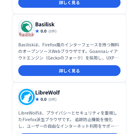
詳しく見る
Basilisk
0.0
(0件)
Basiliskは、Firefox風のインターフェースを持つ無料
のオープンソースWebブラウザです。Goannaレイア
ウトエンジン（Geckoのフォーク）を採用し、UXP上
に構築されています。Mozillaコードベースを基に開発
詳しく見る
されており、ServoやRustは使用していません。シン
プルで使いやすいブラウジング体験を提供します。
LibreWolf
0.0
(0件)
LibreWolfは、プライバシーとセキュリティを重視し
たFirefox派生ブラウザです。 追跡防止機能を強化
し、ユーザーの自由なインターネット利用をサポート
します。 煩わしい広告やトラッキングをブロックし、