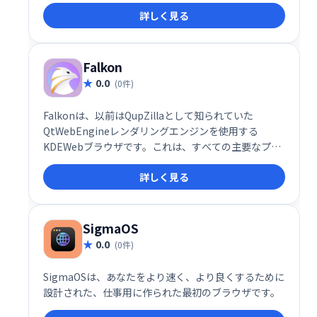
確認できます。フォーカスモードでは他のタブが非表
詳しく見る
示になり、気が散るのを防ぎます。
Falkon
0.0
(0件)
Falkonは、以前はQupZillaとして知られていた
QtWebEngineレンダリングエンジンを使用する
KDEWebブラウザです。これは、すべての主要なプラ
ットフォームで利用できる軽量のWebブラウザを目指
詳しく見る
しています。このプロジェクトはもともと教育目的で
のみ開始されました。しかし、Falkonは当初から、機
能豊富なブラウザに成長しました。
SigmaOS
0.0
(0件)
SigmaOSは、あなたをより速く、より良くするために
設計された、仕事用に作られた最初のブラウザです。