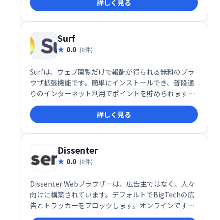
詳しく見る
の高品質サーバーで、地理的制限を回避し、安定した
高速ブラウジングを実現します。邪魔な広告もなく、
快適なインターネット体験を提供します。
Surf
0.0
(0件)
Surfは、ウェブ閲覧だけで報酬が得られる無料のブラ
ウザ拡張機能です。簡単にインストールでき、普段通
りのインターネット利用でポイントを貯められます。
貯まったポイントは、現金やギフト券などに交換可
詳しく見る
能。手軽に副収入を得たい方におすすめです。
Dissenter
0.0
(0件)
Dissenter Webブラウザーは、広告主ではなく、人々
向けに構築されています。デフォルトでBigTechの広
告とトラッカーをブロックします。オンラインですべ
てのURLのコメントセクションを見つけてください。