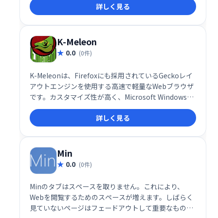
詳しく見る
言論の自由インターネットへようこそ。
K-Meleon
0.0
(0件)
K-Meleonは、Firefoxにも採用されているGeckoレイ
アウトエンジンを使用する高速で軽量なWebブラウザ
です。カスタマイズ性が高く、Microsoft Windowsに
対応したオープンソースソフトウェアとして無料で提
詳しく見る
供されています。少ないリソースで快適なブラウジン
グ体験を実現したい方におすすめです。GNU General
Public Licenseに基づき公開されていますので、安心
してご利用いただけます。
Min
0.0
(0件)
Minのタブはスペースを取りません。これにより、
Webを閲覧するためのスペースが増えます。しばらく
見ていないページはフェードアウトして重要なものを