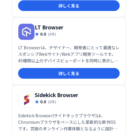
詳しく見る
作成できます。直感的な操作で作業効率を大幅に向上
させ、生産性を高めます。
LT Browser
0.0
(0件)
LT Browserは、デザイナー、開発者にとって最適なレ
スポンシブWebサイト/Webアプリ開発ツールです。
45種類以上のデバイスビューポートを同時に表示し、
迅速な構築とデバッグを可能にします。見栄えとパフ
詳しく見る
ォーマンスを両立した高品質なWebサイト開発を実現
したい方におすすめです。直感的な操作性で、効率的
なワークフローをサポートします。
Sidekick Browser
0.0
(0件)
Sidekick Browser(サイドキックブラウザ)は、
Chromiumブラウザをベースにした革新的な新作OS
です。究極のオンライン作業体験となるように設計さ