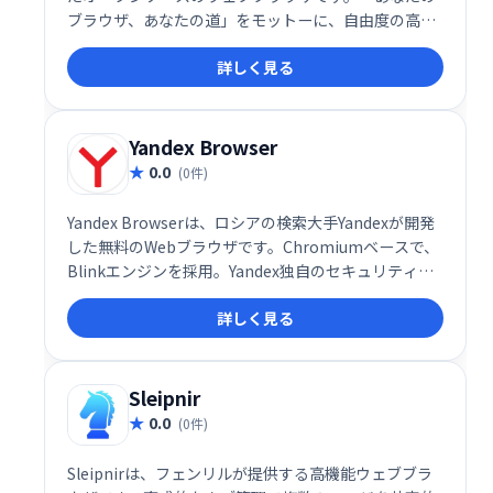
ブラウザ、あなたの道」をモットーに、自由度の高い
ブラウジング体験を提供します。 シンプルながらも強
詳しく見る
力な機能で、快適なインターネット環境を実現しま
す。
Yandex Browser
0.0
(0件)
Yandex Browserは、ロシアの検索大手Yandexが開発
した無料のWebブラウザです。Chromiumベースで、
Blinkエンジンを採用。Yandex独自のセキュリティシ
ステムとKasperskyアンチウイルスによるファイルチ
詳しく見る
ェックで、安全なブラウジングを実現します。高速で
快適なインターネット体験を提供します。
Sleipnir
0.0
(0件)
Sleipnirは、フェンリルが提供する高機能ウェブブラ