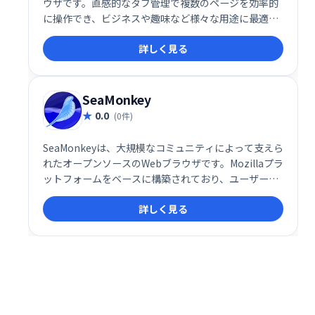
ウザです。直感的なタブ管理で複数のページを効率的
に操作でき、ビジネスや趣味など様々な用途に最適で
す。高いカスタマイズ性とPC・スマホ間のシームレス
詳しく見る
な同期機能で、快適なウェブ閲覧を実現します。
SeaMonkey
0.0
(0件)
SeaMonkeyは、大規模なコミュニティによって支えら
れたオープンソースのWebブラウザです。Mozillaプラ
ットフォームをベースに構築されており、ユーザーか
らの貢献によって機能が拡張されます。プログラマー
詳しく見る
はアドオンやソースコードを提供し、人気の高いアド
オンは将来のバージョンに統合されます。活発なコミ
ュニティと拡張性の高さが特徴です。