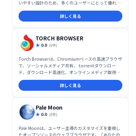
いやすい設計のため、多くのユーザーにとって優れた
選択肢となります。動作が軽く、快適なブラウジング
詳しく見る
体験を提供します。
TORCH BROWSER
0.0
(0件)
Torch Browserは、Chromiumベースの高速ブラウザ
で、ソーシャルメディア共有、 torrentダウンロー
ド、ダウンロード高速化、オンラインメディア取得な
ど、様々な機能を統合しています。Webサイト閲覧は
詳しく見る
もちろん、動画ダウンロードやファイル共有もスムー
ズに行え、インターネット利用を効率化します。 シン
プルで使いやすいインターフェースも魅力です。
Pale Moon
0.0
(0件)
Pale Moonは、ユーザー主導のカスタマイズを重視し
たオープンソースのウェブブラウザです。「あなたの