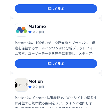
フローのスピードアップを実現し、時間を節約できま
詳しく見る
す。
Matomo
0.0
(0件)
Matomoは、100%のデータ所有権とプライバシー保
護を保証するオールインワンWeb分析プラットフォー
ムです。ユーザーデータを完全に収集し、メディア分
析、CRO機能、SEO指標などを提供。
詳しく見る
WooCommerceやWordPressなど100以上のツールと
統合し、ユーザー行動の包括的な分析を可能にしま
す。
Motion
0.0
(0件)
Motionは、Chrome拡張機能で、Webサイトの閲覧中
に発生する気が散る要因をリアルタイムに遮断しま