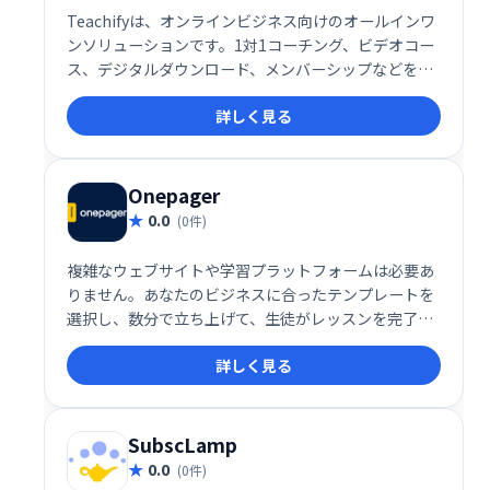
Teachifyは、オンラインビジネス向けのオールインワ
ンソリューションです。1対1コーチング、ビデオコー
ス、デジタルダウンロード、メンバーシップなどを、
簡単に管理・販売できます。堅牢で洗練されたシステ
詳しく見る
ムを、手頃な価格で提供。あなたの才能を収益化し、
ビジネスを成長させましょう！
Onepager
0.0
(0件)
複雑なウェブサイトや学習プラットフォームは必要あ
りません。あなたのビジネスに合ったテンプレートを
選択し、数分で立ち上げて、生徒がレッスンを完了
し、より良い結果を得て、学習体験を愛するのを手伝
詳しく見る
ってください。
SubscLamp
0.0
(0件)