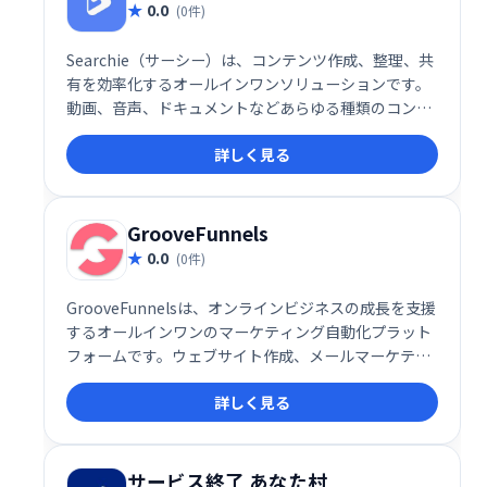
0.0
(0件)
Searchie（サーシー）は、コンテンツ作成、整理、共
有を効率化するオールインワンソリューションです。
動画、音声、ドキュメントなどあらゆる種類のコンテ
ンツを統合的に管理し、検索・共有を容易にします。
詳しく見る
知識や経験を活かしたコンテンツビジネスの構築を強
力にサポート。視聴者とのエンゲージメントを高め、
収益化を促進します。柔軟で使いやすいインターフェ
ースで、コンテンツを最大限に活用しましょう。
GrooveFunnels
0.0
(0件)
GrooveFunnelsは、オンラインビジネスの成長を支援
するオールインワンのマーケティング自動化プラット
フォームです。ウェブサイト作成、メールマーケティ
ング、セールスファネル構築など、ビジネスに必要な
詳しく見る
機能を網羅。効率的なマーケティングを実現し、売上
向上に貢献します。
サービス終了 あなた村