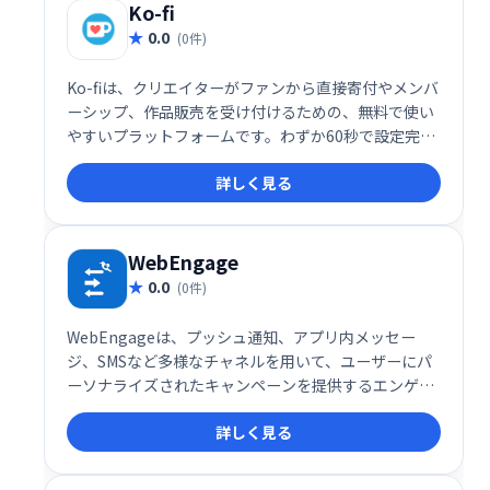
Ko-fi
0.0
(0件)
Ko-fiは、クリエイターがファンから直接寄付やメンバ
ーシップ、作品販売を受け付けるための、無料で使い
やすいプラットフォームです。わずか60秒で設定完
了。無料ショップ機能やメンバーシップ機能、販売機
詳しく見る
能などを活用して、安定した収入源を構築できます。
クリエイター活動を支援し、ファンとより深くつなが
るための最適なツールです。
WebEngage
0.0
(0件)
WebEngageは、プッシュ通知、アプリ内メッセー
ジ、SMSなど多様なチャネルを用いて、ユーザーにパ
ーソナライズされたキャンペーンを提供するエンゲー
ジメントプラットフォームです。コンテキストに応じ
詳しく見る
たメッセージ配信で、ユーザーの関心を高め、高いエ
ンゲージメントを実現します。