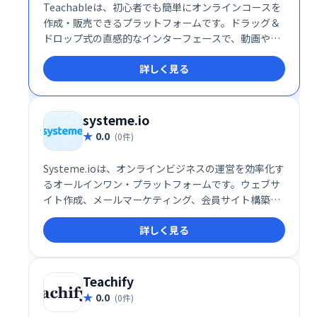
Teachableは、初心者でも簡単にオンラインコースを
作成・販売できるプラットフォームです。ドラッグ＆
ドロップ式の直感的なインターフェースで、動画やク
イズなどを自由に組み込み、プロフェッショナルなコ
詳しく見る
ースを制作できます。高い自由度と柔軟性を備え、幅
広い学習ニーズに対応します。多くの利用者に支持さ
れ、オンライン教育ビジネスを始める最適な選択肢で
す。
systeme.io
0.0
(0件)
Systeme.ioは、オンラインビジネスの運営を効率化す
るオールインワン・プラットフォームです。ウェブサ
イト作成、メールマーケティング、会員サイト構築、
アフィリエイト機能など、ビジネスに必要なツールが
詳しく見る
全て揃っています。30万人以上の起業家が利用し、そ
の信頼性を証明しています。規模や目的に関わらず、
オンラインビジネスの成長を強力にサポートします。
無料トライアルもご用意していますので、ぜひお試し
Teachify
ください。
0.0
(0件)