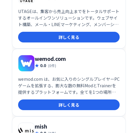
UTAGEは、集客から売上向上までをトータルサポート
するオールインワンソリューションです。ウェブサイ
ト構築、メール・LINEマーケティング、メンバーシッ
プ管理、決済処理、顧客情報管理、業務自動化など、
詳しく見る
ビジネスに必要な機能を網羅。煩雑な作業を効率化
し、売上アップを実現します。集客や売上向上でお悩
みの事業者様は、ぜひUTAGEをご検討ください。
wemod.com
0.0
(0件)
wemod.com は、お気に入りのシングルプレイヤーPC
ゲームを拡張する、膨大な数の無料ModとTrainerを
提供するプラットフォームです。全てを1つの場所に
集約し、簡単にアクセスできます。ゲームプレイをカ
詳しく見る
スタマイズし、新たな楽しみ方を見つけましょう！数
千ものModとTrainerが、あなたのゲーム体験をレベ
ルアップさせます。wemod.comで、今すぐお好みの
ゲームを探して、プレイスタイルを自由にカスタマイ
mish
ズしましょう！
0.0