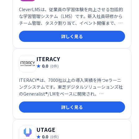
CleverLMSは、従業員の学習体験を向上させる包括的
な学習管理システム（LMS）です。新入社員研修から
チーム管理、タスク割り当て、イベント開催まで、組
織の学習ニーズを網羅します。ゲーミフィケーション
詳しく見る
やフィードバック機能でエンゲージメントを高め、ダ
ッシュボードによるデータ分析で効果的な意思決定を
支援します。直感的なUI、モバイル対応、カスタムブ
ランディングにも対応。よりスマートで効率的な職場
ITERACY
を実現します。
0.0
(0件)
ITERACY®は、7000社以上の導入実績を持つeラーニ
ングシステムです。東芝デジタルソリューションズ社
のGeneralist®/LMをベースに開発され、
LMS(Learning Management System)として、企業
詳しく見る
の学習・研修ニーズに対応します。効率的な学習環境
を提供し、従業員のスキルアップを支援します。
UTAGE
0.0
(0件)