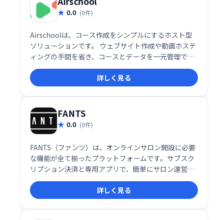
Airschool
0.0
(0件)
Airschoolは、コース作成をシンプルにするホスト型
ソリューションです。 ウェブサイト作成や動画ホステ
ィングの手間を省き、コースとデータを一元管理でき
ます。 洗練された公開プロファイルで、学習者へ効果
詳しく見る
的にコースを提供可能です。 複雑な設定不要で、すぐ
にコース公開を始められます。
FANTS
0.0
(0件)
FANTS（ファンツ）は、オンラインサロン開設に必要
な機能が全て揃ったプラットフォームです。サブスク
リプション決済と専用アプリで、簡単にサロン運営を
始められます。会員管理やコミュニケーション機能も
詳しく見る
充実しており、スムーズな運営をサポートします。手
軽にオンラインサロンを始めたい方におすすめです。