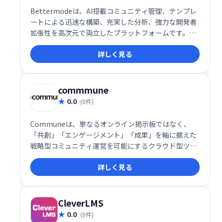
Bettermodeは、AI搭載コミュニティ管理、テンプレ
ートによる迅速な構築、充実した分析、強力な開発者
拡張性を高次元で両立したプラットフォームです。特
に、カスタマーコミュニティ・開発者フォーラム・
詳しく見る
NPS向上を目指す企業に最適で、ブランド体験を自社
ドメイン内に統合したい企業、企業デジタル戦略の一
環としてオンラインコミュニティを構築したい組織に
非常に適しています。
commmune
0.0
(0件)
Communeは、単なるオンライン掲示板ではなく、
「共創」「エンゲージメント」「成果」を軸に据えた
戦略型コミュニティ運営を可能にするクラウド型ツー
ルです。コミュニティをブランドの成長基盤として育
詳しく見る
てたい企業や、社員・パートナーとの絆を深めたい組
織にとって、ROIを意識しながら本格的な運用を支え
る強力なプラットフォームと言えるでしょう。
CleverLMS
0.0
(0件)