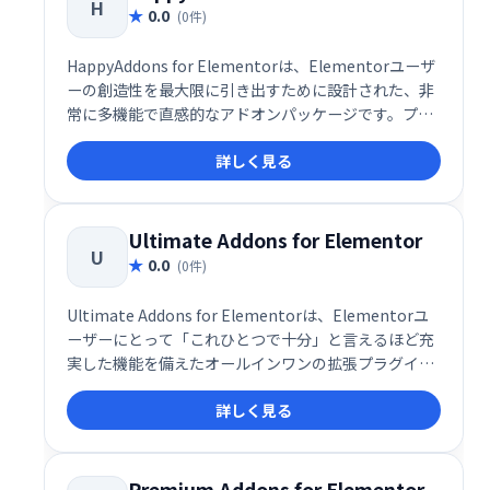
H
ます。
0.0
(0件)
HappyAddons for Elementorは、Elementorユーザ
ーの創造性を最大限に引き出すために設計された、非
常に多機能で直感的なアドオンパッケージです。プロ
フェッショナルだけでなく、初心者にも扱いやすいイ
詳しく見る
ンターフェースと設計思想が特徴で、世界中の
WordPress制作者に愛用されています。現在、無料60
種以上、有料65種以上のウィジェットが提供されてお
り、デザイン性・操作性ともに高い評価を得ていま
Ultimate Addons for Elementor
U
す。
0.0
(0件)
Ultimate Addons for Elementorは、Elementorユ
ーザーにとって「これひとつで十分」と言えるほど充
実した機能を備えたオールインワンの拡張プラグイン
です。世界で65万人以上のウェブデザイナーや制作者
詳しく見る
に利用されており、プロレベルのデザインをより短時
間で効率的に実現できるツールとして高い評価を受け
ています。
Premium Addons for Elementor