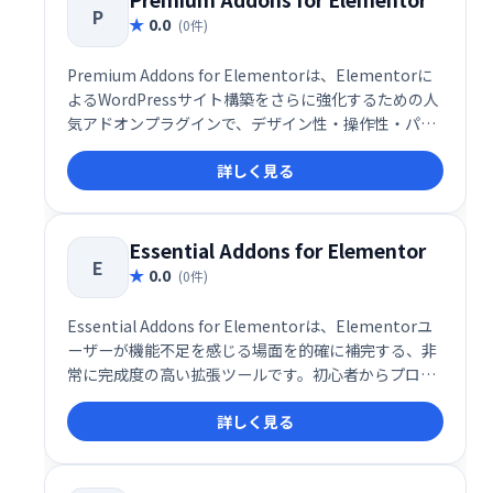
P
0.0
(0件)
Premium Addons for Elementorは、Elementorに
よるWordPressサイト構築をさらに強化するための人
気アドオンプラグインで、デザイン性・操作性・パフ
ォーマンスすべてを高次元で両立した多機能ツールで
詳しく見る
す。無料版とPro版の両方で利用でき、580以上のコン
テナテンプレートや多数のウィジェットを搭載してお
り、ノーコードで洗練されたWebサイトをスピーディ
ーに構築可能です。
Essential Addons for Elementor
E
0.0
(0件)
Essential Addons for Elementorは、Elementorユ
ーザーが機能不足を感じる場面を的確に補完する、非
常に完成度の高い拡張ツールです。初心者からプロフ
ェッショナルまで、Elementorをよりパワフルかつ効
詳しく見る
率的に活用したいユーザーにとって、導入すべき価値
のあるアドオンといえるでしょう。