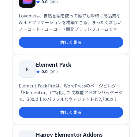
0.0
(0件)
Lovableは、自然言語を使って誰でも瞬時に高品質な
Webアプリケーションを構築できる、まったく新しい
ノーコード・ローコード開発プラットフォームです。
「アイデアからアプリまで数秒」というコンセプトの
詳しく見る
もと、Lovableは“スーパーヒューマンなフルスタック
エンジニア”として、開発の常識を根底から覆します。
Element Pack
E
0.0
(0件)
Element Pack Proは、WordPressのページビルダー
「Elementor」に特化した高機能アドオンパッケージ
で、300以上のパワフルなウィジェットと2,700以上の
テンプレート・プリメイドセクションを備えた、まさ
詳しく見る
にプロフェッショナル仕様のデザイン支援ツールで
す。UI/UXに優れた設計思想と、実用性に富んだ豊富
なウィジェット群により、初心者から上級者まで、あ
らゆるユーザーのWeb制作を圧倒的に効率化してくれ
Happy Elementor Addons