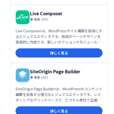
の創造性を最大限に引き出しましょう。
Live Composer
0.0
(0件)
Live Composerは、WordPressサイト構築を容易にす
るビジュアルエディタです。独自のページデザインを
直感的に作成でき、新しいセクションやモジュールな
どを追加することで、簡単にウェブサイトを構築でき
詳しく見る
ます。空白のキャンバスから始めることも、Live
Composerベースのテーマを選択することも可能で
す。クライアントワークにも最適です。
SiteOrigin Page Builder
0.0
(0件)
SiteOrigin Page Builderは、WordPressのコンテンツ
編集を拡張する強力なビジュアルエディタです。レス
ポンシブなグリッドベースで、ピクセル単位で正確な
ページ作成を可能にします。直感的な操作性で、モバ
詳しく見る
イルにも対応した洗練されたウェブサイトを簡単に構