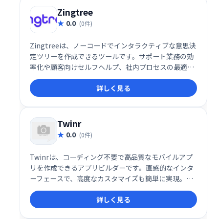
Zingtree
0.0
(0件)
Zingtreeは、ノーコードでインタラクティブな意思決
定ツリーを作成できるツールです。サポート業務の効
率化や顧客向けセルフヘルプ、社内プロセスの最適化
に最適。複雑なフローを分かりやすい選択肢形式で表
詳しく見る
示し、ユーザーをスムーズに導きます。ITスキル不要
で、ビジネス担当者自身が柔軟に作成・運用できるた
め、迅速な導入と改善が可能です。様々なビジネスシ
ーンで、ユーザー体験と業務効率の向上を実現しま
Twinr
す。
0.0
(0件)
Twinrは、コーディング不要で高品質なモバイルアプ
リを作成できるアプリビルダーです。直感的なインタ
ーフェースで、高度なカスタマイズも簡単に実現。複
雑な開発工程を省き、迅速かつ柔軟に独自のアプリを
詳しく見る
制作できます。 あなたのアイデアを、手軽にアプリ
に。