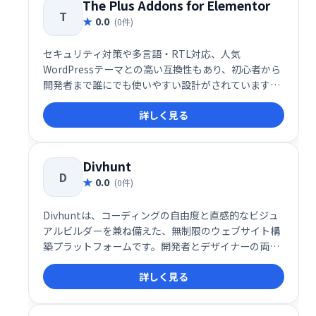
The Plus Addons for Elementor
T
0.0
(0件)
セキュリティ対策や多言語・RTL対応、人気
WordPressテーマとの高い互換性もあり、初心者から
開発者まで誰にでも使いやすい設計がされています。
Elementorの可能性を最大限に引き出しつつ、快適な
詳しく見る
ユーザー体験と高品質なWebサイト構築を支援する、
信頼性の高い拡張アドオンです。
Divhunt
D
0.0
(0件)
Divhuntは、コーディングの自由度と直感的なビジュ
アルビルダーを兼ね備えた、無制限のウェブサイト構
築プラットフォームです。開発者とデザイナーの両方
に対応し、コード不要のドラッグ＆ドロップ操作と、
詳しく見る
カスタムコードの統合を柔軟に組み合わせることがで
きます。SEO最適化、CMS、REST API、プラグイン、
ローカライゼーション、カスタムファイル管理など、