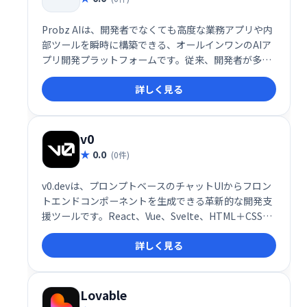
Probz AIは、開発者でなくても高度な業務アプリや内
部ツールを瞬時に構築できる、オールインワンのAIア
プリ開発プラットフォームです。従来、開発者が多く
の時間を費やしていたERPやCRM、顧客ポータル、業
詳しく見る
務プロセス自動化ツールといったカスタム業務アプリ
ケーションの構築を、プロンプト入力だけで完結させ
る革新的な仕組みを提供しています。
v0
0.0
(0件)
v0.devは、プロンプトベースのチャットUIからフロン
トエンドコンポーネントを生成できる革新的な開発支
援ツールです。React、Vue、Svelte、HTML＋CSSと
いった主要なフロントエンド技術に対応し、プログラ
詳しく見る
マーが自然言語でUIやコードの指示を出すだけで、す
ぐに利用可能なコードを生成します。コードはそのま
まコピー・ダウンロードできるだけでなく、shadcn
CLIを使ってNext.jsプロジェクトへの組み込みまで一
Lovable
気に行える点が大きな特長です。