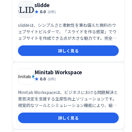
包括的な機能を備えており、個人ユーザーからエンタ
slidde
ープライズまで対応可能な多機能なサイト構築環境を
0.0
(0件)
提供します。
sliddeは、シンプルさと柔軟性を兼ね備えた無料のウ
ェブサイトビルダーで、「スライドを作る感覚」でウ
ェブサイトを作成できる点が大きな魅力です。完全レ
スポンシブデザイン、多用途なテンプレート、豊富な
詳しく見る
無料リソースにより、初心者でもプロフェッショナル
な仕上がりのサイトを簡単に作成できます。無料プラ
ンでも十分な機能を備え、年額19ドルのプラスプラン
ではさらに高度なカスタマイズや分析機能が利用可能
Minitab Workspace
です。
0.0
(0件)
Minitab Workspaceは、ビジネスにおける問題解決と
意思決定を支援する生産性向上ソリューションです。
視覚的なツールとシミュレーション機能により、組織
のプロセスを可視化し、複雑な問題を効果的に分析で
詳しく見る
きます。業務改善やリスク管理をスムーズに進め、よ
り良い意思決定をサポートします。直感的な操作性
で、専門知識がなくても容易に利用可能です。