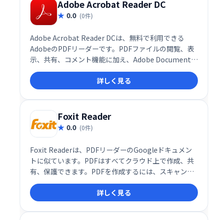
Adobe Acrobat Reader DC
0.0
(0件)
Adobe Acrobat Reader DCは、無料で利用できる
AdobeのPDFリーダーです。PDFファイルの閲覧、表
示、共有、コメント機能に加え、Adobe Document
CloudやBox、Dropbox、Microsoft OneDriveなどの
詳しく見る
クラウドストレージサービスとの連携も可能です。場
所やデバイスを選ばず、PDFをスムーズに操作できま
す。
Foxit Reader
0.0
(0件)
Foxit Readerは、PDFリーダーのGoogleドキュメン
トに似ています。PDFはすべてクラウド上で作成、共
有、保護できます。PDFを作成するには、スキャンを
アップロードし、Word文書、PowerPointプレゼンテ
詳しく見る
ーション、Excelシートを変換し、複数のPDFを新しい
ファイルに結合することもできます。