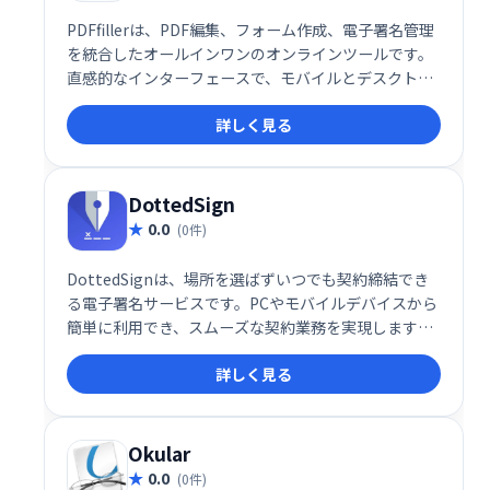
PDFfillerは、PDF編集、フォーム作成、電子署名管理
を統合したオールインワンのオンラインツールです。
直感的なインターフェースで、モバイルとデスクトッ
プの両方から利用可能です。ドキュメントワークフロ
詳しく見る
ーを効率化し、時間を大幅に節約できます。ビジネス
文書から個人書類まで、様々な用途に対応します。複
雑な作業も簡単に処理し、スムーズなドキュメント管
理を実現します。
DottedSign
0.0
(0件)
DottedSignは、場所を選ばずいつでも契約締結でき
る電子署名サービスです。PCやモバイルデバイスから
簡単に利用でき、スムーズな契約業務を実現します。
効率的なワークフローと高いセキュリティで、企業の
詳しく見る
契約締結をサポートします。
Okular
0.0
(0件)