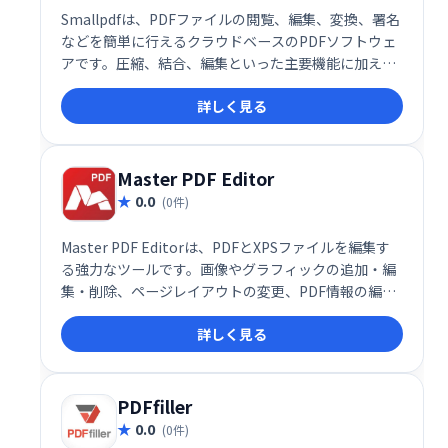
Smallpdfは、PDFファイルの閲覧、編集、変換、署名
などを簡単に行えるクラウドベースのPDFソフトウェ
アです。圧縮、結合、編集といった主要機能に加え、
様々なファイル形式との相互変換にも対応。直感的な
詳しく見る
操作性で、ビジネスにおけるドキュメント管理を効率
化します。企業の日常業務をスムーズにサポートしま
す。
Master PDF Editor
0.0
(0件)
Master PDF Editorは、PDFとXPSファイルを編集す
る強力なツールです。画像やグラフィックの追加・編
集・削除、ページレイアウトの変更、PDF情報の編集
など、幅広い機能を提供します。 高度な編集機能で、
詳しく見る
PDF文書を自在に操作できます。
PDFfiller
0.0
(0件)