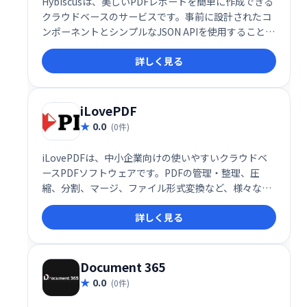
Hybiscusは、美しいPDFレポートを簡単に作成できる
クラウドベースのサービスです。事前に設計されたコ
ンポーネントとシンプルなJSON APIを使用すること
で、デザインスキルがなくても、数分でプロフェッシ
詳しく見る
ョナルなレポートを作成できます。コンテンツを追加
するだけで、洗練されたPDFレポートが完成します。
複雑な設計作業は不要で、効率的なレポート作成を実
現します。
iLovePDF
0.0
(0件)
iLovePDFは、中小企業向けの使いやすいクラウドベ
ースPDFソフトウェアです。PDFの管理・整理、圧
縮、分割、マージ、ファイル形式変換など、様々な機
能を提供します。OfficeファイルからのPDF変換も簡
詳しく見る
単に行えます。ダウンロードリンク管理や透かし追加
機能も搭載し、PDF業務を効率化します。
Document 365
0.0
(0件)