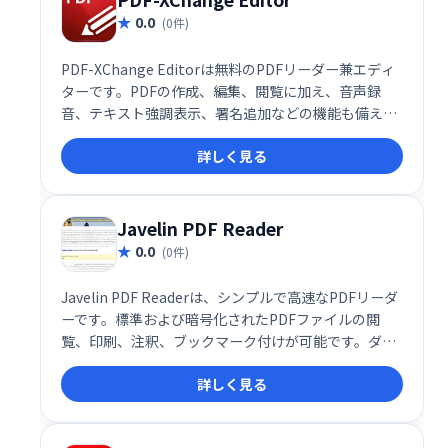
0.0
(0件)
PDF-XChange Editorは無料のPDFリーダー兼エディ
ターです。PDFの作成、編集、閲覧に加え、音声録
音、テキスト強調表示、署名追加などの機能も備えて
います。特に光学式文字認識(OCR)機能は、スキャン
詳しく見る
した文書をテキスト検索可能なPDFに変換できる優れ
ものです。職場でのPDF活用に最適なツールです。
Javelin PDF Reader
0.0
(0件)
Javelin PDF Readerは、シンプルで高速なPDFリーダ
ーです。標準および暗号化されたPDFファイルの閲
覧、印刷、注釈、ブックマーク付けが可能です。ダウ
ンロードサイズはわずか2MBで、余計な機能がないた
詳しく見る
め、サクサク動作します。PDFを素早く確認したい
方、メモを取りたい方に最適です。