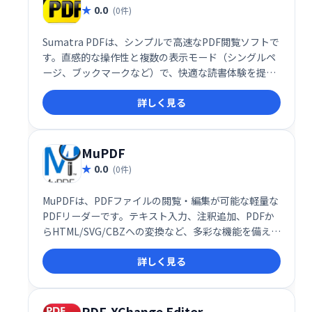
0.0
(0件)
Sumatra PDFは、シンプルで高速なPDF閲覧ソフトで
す。直感的な操作性と複数の表示モード（シングルペ
ージ、ブックマークなど）で、快適な読書体験を提供
します。高度な機能は備えていませんが、PDFの閲
詳しく見る
覧・操作を効率化したい方におすすめです。無料でご
利用いただけます。
MuPDF
0.0
(0件)
MuPDFは、PDFファイルの閲覧・編集が可能な軽量な
PDFリーダーです。テキスト入力、注釈追加、PDFか
らHTML/SVG/CBZへの変換など、多彩な機能を備えて
います。Javascriptによるスクリプト記述にも対応。
詳しく見る
低メモリ環境でも快適にPDFを操作したい方に最適で
す。
PDF-XChange Editor