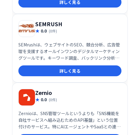
詳しく見る
Instagramの直接スケジューリングなど便利な機能
で、ソーシャルメディアでのエンゲージメント向上を
支援します。iOS/Androidアプリにも対応。
SEMRUSH
0.0
(0件)
SEMrushは、ウェブサイトのSEO、競合分析、広告管
理を支援するオールインワンのデジタルマーケティン
グツールです。キーワード調査、バックリンク分析、
サイトオーディットなど、幅広い機能を提供し、オン
詳しく見る
ライン上のプレゼンス向上をサポートします。効果的
なデジタルマーケティング戦略の実現に貢献します。
Zernio
0.0
(0件)
Zernioは、SNS管理ツールというよりも「SNS機能を
自社サービスへ組み込むためのAPI基盤」という位置
付けのサービス。特にAIエージェントやSaaSとの連携
を重視した設計になっており、複数SNSへの投稿や認