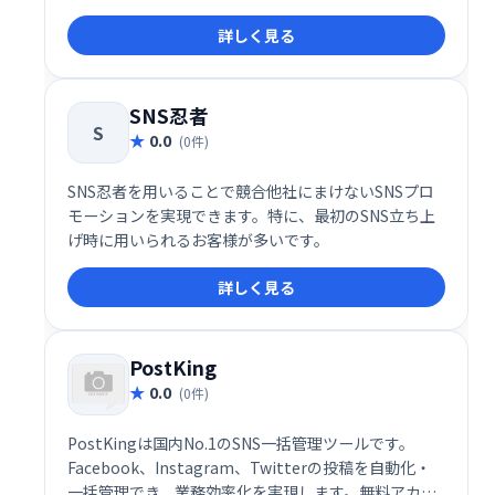
トするプロフェッショナル集団です。単なる投稿代行
詳しく見る
ではなく、認知拡大・集客・問い合わせ獲得・売上向
上といった具体的な成果につなげるための運用設計と
実行支援が特長です。
SNS忍者
S
0.0
(0件)
SNS忍者を用いることで競合他社にまけないSNSプロ
モーションを実現できます。特に、最初のSNS立ち上
げ時に用いられるお客様が多いです。
詳しく見る
PostKing
0.0
(0件)
PostKingは国内No.1のSNS一括管理ツールです。
Facebook、Instagram、Twitterの投稿を自動化・
一括管理でき、業務効率化を実現します。無料アカウ