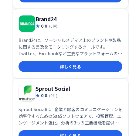
します。
Brand24
0.0
(0件)
Brand24は、ソーシャルメディア上のブランドや製品
に関する言及をモニタリングするツールです。
Twitter、Facebookなど主要なプラットフォームの情
報を収集・分析し、ブランドの評判や顧客の意見をリ
詳しく見る
アルタイムで把握できます。 ネガティブな意見への迅
速な対応や、ポジティブなフィードバックの活用によ
るマーケティング戦略の改善に役立ちます。
Sprout Social
0.0
(0件)
Sprout Socialは、企業と顧客のコミュニケーションを
効率化するためのSaaSソフトウェアで、投稿管理、エ
ンゲージメント強化、分析の3つの主要機能を提供し
ます。ソーシャルメディア戦略を効果的に推進し、顧
詳しく見る
客やファンとの関係構築を強化することで、ビジネス