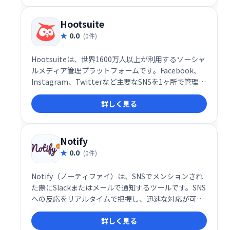
Hootsuite
0.0
(0件)
Hootsuiteは、世界1600万人以上が利用するソーシャ
ルメディア管理プラットフォームです。Facebook、
Instagram、Twitterなど主要なSNSを1ヶ所で管理・
運用でき、チームでの連携もスムーズです。安全な環
詳しく見る
境でソーシャルメディア戦略を実行し、顧客エンゲー
ジメントを高め、収益向上に貢献します。多様なデバ
イスや部門に対応し、効率的なソーシャルメディアマ
ーケティングを実現します。
Notify
0.0
(0件)
Notify（ノーティファイ）は、SNSでメンションされ
た際にSlackまたはメールで通知するツールです。SNS
への反応をリアルタイムで把握し、迅速な対応が可能
になります。SNSマーケティングの効率化に役立ち、
詳しく見る
見逃すことなく顧客とのエンゲージメントを高めま