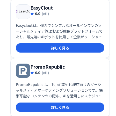
EasyClout
0.0
(0件)
Easycloutは、強力でシンプルなオールインワンのソ
ーシャルメディア管理および成長プラットフォームで
あり、最先端のAIボットを使用して企業がソーシャル
メディアマーケティングのコストを削減するのに役立
詳しく見る
ちます。時間を節約し、生産性を高め、より良いビジ
ネス結果を達成します。
PromoRepublic
0.0
(0件)
PromoRepublicは、中小企業や代理店向けのソーシ
ャルメディアマーケティングソリューションです。編
集可能なコンテンツの配布、AIを活用したスケジュー
リング、複数クライアント/拠点の管理、ローカル広告
詳しく見る
の実行など、効率的なコンテンツ配信ワークフローを
提供します。結果を把握しながら、効果的なソーシャ