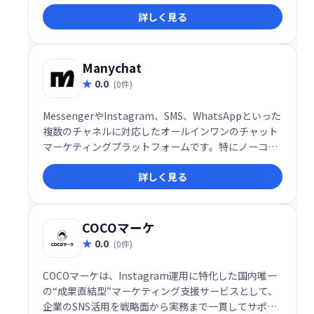
加に貢献します。
詳しく見る
Manychat
0.0
(0件)
MessengerやInstagram、SMS、WhatsAppといった
複数のチャネルに対応したオールインワンのチャット
マーケティングプラットフォームです。特にノーコー
ドで構築できるビジュアルフローと、顧客エンゲージ
詳しく見る
メントを高める自動化機能により、世界中の中小企業
からマーケター、EC事業者まで幅広く活用されていま
す。
COCOマーケ
0.0
(0件)
COCOマーケは、Instagram運用に特化した国内唯一
の“成果直結型”マーケティング支援サービスとして、
企業のSNS活用を戦略面から実務まで一貫してサポー