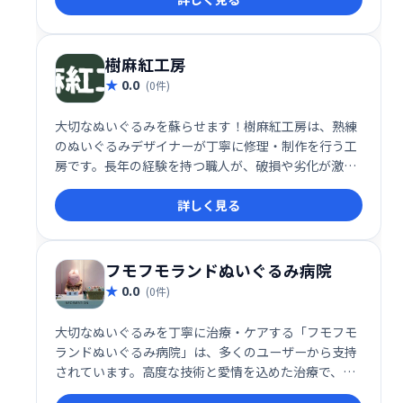
せいただけます。高級衣類にも対応し、丁寧なクリー
ニングで高い評判を得ています。
樹麻紅工房
0.0
(0件)
大切なぬいぐるみを蘇らせます！樹麻紅工房は、熟練
のぬいぐるみデザイナーが丁寧に修理・制作を行う工
房です。長年の経験を持つ職人が、破損や劣化が激し
いぬいぐるみでも、細部まで丁寧に修復し、美しい状
詳しく見る
態へと再生します。愛着のあるぬいぐるみを、もう一
度抱きしめられるようにお手伝いいたします。お気軽
にご相談ください。
フモフモランドぬいぐるみ病院
0.0
(0件)
大切なぬいぐるみを丁寧に治療・ケアする「フモフモ
ランドぬいぐるみ病院」は、多くのユーザーから支持
されています。高度な技術と愛情を込めた治療で、ぬ
いぐるみの寿命を延ばし、思い出を長く大切にできる