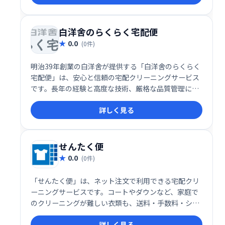
す。熟練職人の手作業によるシミ抜きは、他社にはな
いクオリティの高さです。多くのお客様から高い評価
を頂いております。
白洋舍のらくらく宅配便
0.0
(0件)
明治39年創業の白洋舍が提供する「白洋舍のらくらく
宅配便」は、安心と信頼の宅配クリーニングサービス
です。長年の経験と高度な技術、厳格な品質管理によ
り、お客様���大切な衣類を丁寧にクリーニングい
詳しく見る
たします。熟練の技術者による高品質な仕上がりと、
手軽な宅配サービスで、快適なクリーニング体験をお
届けします。
せんたく便
0.0
(0件)
「せんたく便」は、ネット注文で利用できる宅配クリ
ーニングサービスです。コートやダウンなど、家庭で
のクリーニングが難しい衣類も、送料・手数料・シミ
抜き・再仕上げ無料のシンプルプランで安心してお任
詳しく見る