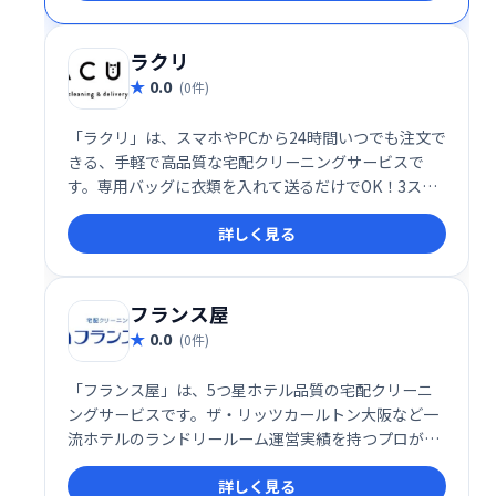
を長く美しく保ちます。プロの技術による安心と信頼
で、あなたの衣類を最高の状態にいたします。
ラクリ
0.0
(0件)
「ラクリ」は、スマホやPCから24時間いつでも注文で
きる、手軽で高品質な宅配クリーニングサービスで
す。専用バッグに衣類を入れて送るだけでOK！3ステ
ップの簡単操作で、忙しい方でも時間を気にせず利用
詳しく見る
できます。お届け日時指定も可能なので、あなたのラ
イフスタイルに合わせて柔軟にご利用いただけます。
自宅にいながら手軽にクリーニングを済ませたい方に
おすすめです。
フランス屋
0.0
(0件)
「フランス屋」は、5つ星ホテル品質の宅配クリーニ
ングサービスです。ザ・リッツカールトン大阪など一
流ホテルのランドリールーム運営実績を持つプロが、
シミ抜きを含む繊細な仕上げを丁寧に施します。自宅
詳しく見る
にいながら、最高級のクリーニングを体験いただけま