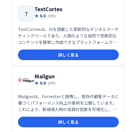
し、重要なこと、つまり電子メール以外のあらゆるこ
とに集中できるようになります。
TextCortex
T
0.0
(0件)
TextCortexは、AIを搭載した革新的なデジタルマーケ
ティングツールであり、人間のような自然で効果的な
コンテンツを簡単に作成できるプラットフォームで
す。この多機能ツールは、企業やマーケターが効率的
詳しく見る
に高品質なコンテンツを作成・管理できるように設計
されており、書き換えや要約、トーン調整など、コン
テンツ制作に必要な機能を一元化しています。
Mailgun
0.0
(0件)
Mailgunは、Forresterと提携し、既存の顧客データに
基づくパフォーマンス向上の事例を公開しています。
これにより、新規導入時の投資対効果を可視化し、信
頼性を高めています。
詳しく見る