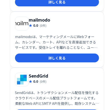
詳しく見る
向上を実現し、ビジネス成長を強力にサポートしま
す。様々な機能を統合することで、業務負担を軽減
し、集客から顧客育成までを一元管理できます。
mailmodo
0.0
(0件)
mailmodoは、マーケティングメールにWebフォー
ム、カレンダー、カート、APIなどを直接追加できる
サービスです。受信トレイを離れることなく、ユーザ
ーはメール内で必要なアクションを実行できます。こ
詳しく見る
れにより、エンゲージメントの向上とコンバージョン
率の改善に貢献します。顧客体験をスムーズにし、効
率的なマーケティングを実現しましょう。
SendGrid
0.0
(0件)
SendGridは、トランザクションメール配信を強化する
クラウドベースのメール配信プラットフォームです。
柔軟なWeb APIとSMTP APIを提供し、既存システムと
の容易な統合を実現します。スケーラブルなインフラ