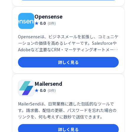
たい企業に最適です。
Opensense
0.0
(0件)
Opensenseは、ビジネスメールを拡張し、コミュニケ
ーションの価値を高めるレイヤーです。Salesforceや
Adobeなど主要なCRM・マーケティングオートメーシ
ョンツールとのネイティブ連携により、メール送信時
詳しく見る
に3つの強力な機能を利用可能。日常業務の効率化と
生産性向上に貢献します。よりスマートなコミュニケ
ーションで、ビジネスの可能性を最大限に引き出しま
しょう。
Mailersend
0.0
(0件)
MailerSendは、日常業務に適した包括的なツールで
す。請求書、配信の更新、パスワードを忘れた場合の
リンクを、何も考えずに数秒で送信できます。
詳しく見る