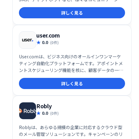
ンチャネルを活用したマーケティングキャンペーンを
詳しく見る
効率的に実行できます。ユーザーフレンドリーなイン
ターフェースで、初心者にも簡単に利用可能。顧客エ
ンゲージメントを高め、ビジネス成長を促進します。
詳細な分析機能も搭載し、効果測定も容易です。
user.com
0.0
(0件)
User.comは、ビジネス向けのオールインワンマーケ
ティング自動化プラットフォームです。アポイントメ
ントスケジューリング機能を核に、顧客データの一元
管理でエンゲージメントとコンバージョン率向上を実
詳しく見る
現します。様々なコミュニケーションチャネルを統合
し、効率的な顧客接点を促進。予約スケジュールの最
適化で、ビジネス成長を支援します。
Robly
0.0
(0件)
Roblyは、あらゆる規模の企業に対応するクラウド型
のメール管理ソリューションです。キャンペーンのリ