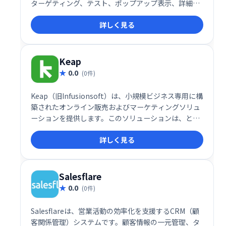
ターゲティング、テスト、ポップアップ表示、詳細な
レポート作成など、効果的なメールマーケティングに
詳しく見る
必要な機能を備えています。効率的なメール運用で顧
客エンゲージメントを高め、ビジネス成長を支援しま
す。
Keap
0.0
(0件)
Keap（旧Infusionsoft）は、小規模ビジネス専用に構
築されたオンライン販売およびマーケティングソリュ
ーションを提供します。このソリューションは、とり
わけ、見込み顧客の発掘、マーケティングの自動化、
詳しく見る
メールとソーシャルメディアのエンゲージメント、見
込み客の追跡などの堅牢な機能を提供します。
Salesflare
0.0
(0件)
Salesflareは、営業活動の効率化を支援するCRM（顧
客関係管理）システムです。顧客情報の一元管理、タ