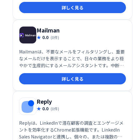
電子メールモニタリング、ブラックリスト、品質テス
詳しく見る
ト、記録管理、電子メール認証、APIなどがありま
す。
Mailman
0.0
(0件)
Mailmanは、不要なメールをフィルタリングし、重要
なメールだけを表示することで、日々の業務をより穏
やかで生産的にするメールアシスタントです。中断を
最小限に抑え、集中力を高め、効率的なメール管理を
詳しく見る
実現します。 煩わしいメールに邪魔されることなく、
大切な業務に集中しましょう。
Reply
0.0
(0件)
Replyは、LinkedInで潜在顧客の調査とエンゲージメ
ントを効率化するChrome拡張機能です。LinkedIn
Sales Navigatorと連携し、個々の、または複数の見