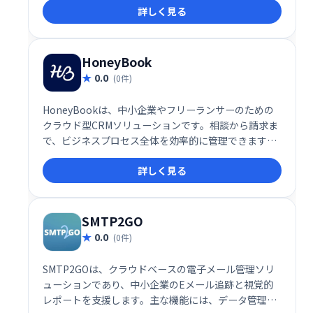
詳しく見る
ストラクチャにより、大量のメール送信にも対応可
能。数分で稼働開始でき、ビジネスの成長をサポート
します。
HoneyBook
0.0
(0件)
HoneyBookは、中小企業やフリーランサーのための
クラウド型CRMソリューションです。相談から請求ま
で、ビジネスプロセス全体を効率的に管理できます。
プロジェクト管理、顧客予約、請求書発行、オンライ
詳しく見る
ン契約、支払い管理など、ビジネスに必要な機能をワ
ンストップで提供。スムーズなワークフローを実現
し、生産性を向上させます。
SMTP2GO
0.0
(0件)
SMTP2GOは、クラウドベースの電子メール管理ソリ
ューションであり、中小企業のEメール追跡と視覚的
レポートを支援します。主な機能には、データ管理、