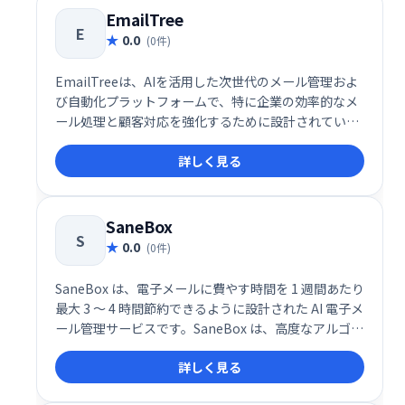
す。
EmailTree
E
0.0
(0件)
EmailTreeは、AIを活用した次世代のメール管理およ
び自動化プラットフォームで、特に企業の効率的なメ
ール処理と顧客対応を強化するために設計されていま
す。このサービスは、AIによるメールの分類、返信提
詳しく見る
案、センチメント分析を統合し、受信トレイ管理の生
産性を劇的に向上させます。
SaneBox
S
0.0
(0件)
SaneBox は、電子メールに費やす時間を 1 週間あたり
最大 3 ～ 4 時間節約できるように設計された AI 電子メ
ール管理サービスです。SaneBox は、高度なアルゴリ
ズムと機械学習を使用して、受信した電子メールを重
詳しく見る
要度に応じて自動的にフォルダーに分類します。これ
により、無関係なメッセージを分類する時間を減ら