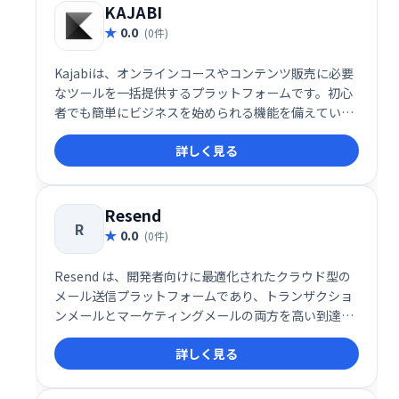
KAJABI
0.0
(0件)
Kajabiは、オンラインコースやコンテンツ販売に必要
なツールを一括提供するプラットフォームです。初心
者でも簡単にビジネスを始められる機能を備えていま
す。
詳しく見る
Resend
R
0.0
(0件)
Resend は、開発者向けに最適化されたクラウド型の
メール送信プラットフォームであり、トランザクショ
ンメールとマーケティングメールの両方を高い到達率
とスピードで届けることに特化したソリューションで
詳しく見る
す。メールの信頼性や配信パフォーマンスに加え、開
発者体験（DX）を徹底的に重視した設計により、
SaaS企業やスタートアップを中心に注目を集めていま