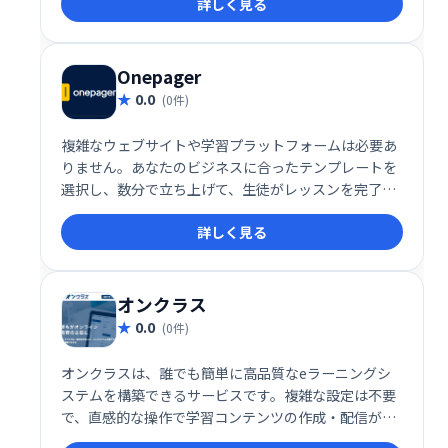
詳しく見る
知識や経験を活かしたコンテンツビジネスの構築を強
力にサポート。視聴者とのエンゲージメントを高め、
収益化を促進します。柔軟で使いやすいインターフェ
ースで、コンテンツを最大限に活用しましょう。
Onepager
0.0
(0件)
複雑なウェブサイトや学習プラットフォームは必要あ
りません。あなたのビジネスに合ったテンプレートを
選択し、数分で立ち上げて、生徒がレッスンを完了
し、より良い結果を得て、学習体験を愛するのを手伝
詳しく見る
ってください。
オンクラス
0.0
(0件)
オンクラスは、誰でも簡単に高品質なeラーニングシ
ステムを構築できるサービスです。複雑な設定は不要
で、直感的な操作で学習コンテンツの作成・配信が可
能。充実した機能で、効果的なeラーニングを実現