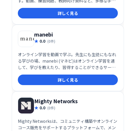
す。動画、練習問題、教師向け資料など、多様な学習
リソースを提供し、様々な科目の学習をサポートしま
詳しく見る
す。毎月4000万人以上の生徒が利用しており、補足学
習や家庭学習に最適です。寄付によって運営されてい
る非営利団体です。
manebi
0.0
(0件)
オンライン学習を動画で学ぶ。先生にも生徒にもなれ
る学びの場、manebi (マネビ)はオンライン学習を通
して、学びを教えたり、習得することができるサービ
ス
詳しく見る
Mighty Networks
0.0
(0件)
Mighty Networksは、コミュニティ構築やオンライン
コース販売をサポートするプラットフォームで、メン