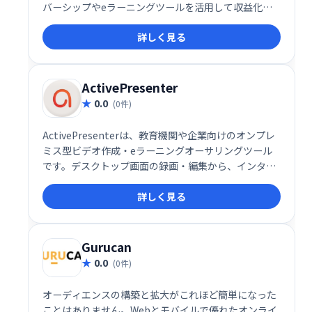
バーシップやeラーニングツールを活用して収益化が
可能です。
詳しく見る
ActivePresenter
0.0
(0件)
ActivePresenterは、教育機関や企業向けのオンプレ
ミス型ビデオ作成・eラーニングオーサリングツール
です。デスクトップ画面の録画・編集から、インタラ
クティブなHTML5コンテンツ作成まで、幅広い機能を
詳しく見る
提供します。オーディオ/ビデオ編集機能も充実してお
り、Mac/Windows両対応で作成したコンテンツはあ
らゆるモバイルデバイスで共有可能です。効率的なe
ラーニングコンテンツ制作を実現します。
Gurucan
0.0
(0件)
オーディエンスの構築と拡大がこれほど簡単になった
ことはありません。Webとモバイルで優れたオンライ