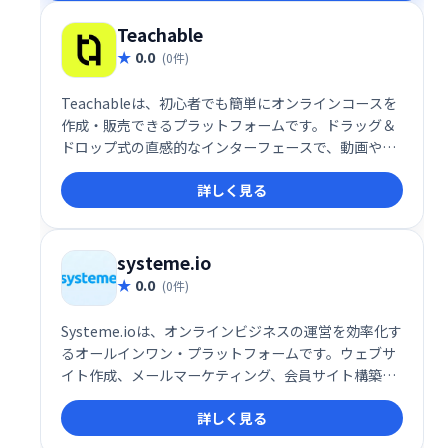
Teachable
0.0
(0件)
Teachableは、初心者でも簡単にオンラインコースを
作成・販売できるプラットフォームです。ドラッグ＆
ドロップ式の直感的なインターフェースで、動画やク
イズなどを自由に組み込み、プロフェッショナルなコ
詳しく見る
ースを制作できます。高い自由度と柔軟性を備え、幅
広い学習ニーズに対応します。多くの利用者に支持さ
れ、オンライン教育ビジネスを始める最適な選択肢で
す。
systeme.io
0.0
(0件)
Systeme.ioは、オンラインビジネスの運営を効率化す
るオールインワン・プラットフォームです。ウェブサ
イト作成、メールマーケティング、会員サイト構築、
アフィリエイト機能など、ビジネスに必要なツールが
詳しく見る
全て揃っています。30万人以上の起業家が利用し、そ
の信頼性を証明しています。規模や目的に関わらず、