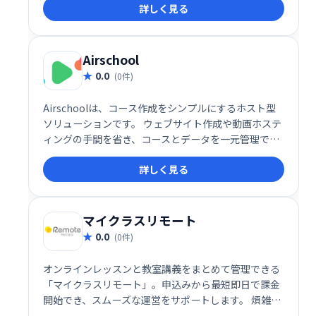
詳しく見る
し、学習者の満足度向上に貢献します。
Airschool
0.0
(0件)
Airschoolは、コース作成をシンプルにするホスト型
ソリューションです。 ウェブサイト作成や動画ホステ
ィングの手間を省き、コースとデータを一元管理でき
ます。 洗練された公開プロファイルで、学習者へ効果
詳しく見る
的にコースを提供可能です。 複雑な設定不要で、すぐ
にコース公開を始められます。
マイクラスリモート
0.0
(0件)
オンラインレッスンと教室講義をまとめて管理できる
「マイクラスリモート」。申込みから最短即日で課金
開始でき、スムーズな運営をサポートします。 煩雑な
管理業務を効率化し、運営の負担を軽減。 柔軟なシス