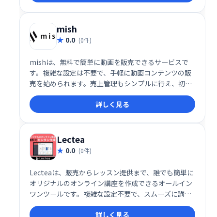
千ものModとTrainerが、あなたのゲーム体験をレベ
ルアップさせます。wemod.comで、今すぐお好みの
ゲームを探して、プレイスタイルを自由にカスタマイ
mish
ズしましょう！
0.0
(0件)
mishは、無料で簡単に動画を販売できるサービスで
す。複雑な設定は不要で、手軽に動画コンテンツの販
売を始められます。売上管理もシンプルに行え、初心
者でも安心して利用できます。動画販売で収益化を目
詳しく見る
指したい方におすすめです。
Lectea
0.0
(0件)
Lecteaは、販売からレッスン提供まで、誰でも簡単に
オリジナルのオンライン講座を作成できるオールイン
ワンツールです。複雑な設定不要で、スムーズに講座
作成・運営が可能。集客から販売、レッスン管理まで
詳しく見る
を効率化し、オンライン講座ビジネスの成功をサポー