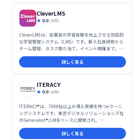
オンラインビジネスの成長を強力にサポートします。
無料トライアルもご用意していますので、ぜひお試し
CleverLMS
ください。
0.0
(0件)
CleverLMSは、従業員の学習体験を向上させる包括的
な学習管理システム（LMS）です。新入社員研修から
チーム管理、タスク割り当て、イベント開催まで、組
織の学習ニーズを網羅します。ゲーミフィケーション
詳しく見る
やフィードバック機能でエンゲージメントを高め、ダ
ッシュボードによるデータ分析で効果的な意思決定を
支援します。直感的なUI、モバイル対応、カスタムブ
ランディングにも対応。よりスマートで効率的な職場
ITERACY
を実現します。
0.0
(0件)
ITERACY®は、7000社以上の導入実績を持つeラーニ
ングシステムです。東芝デジタルソリューションズ社
のGeneralist®/LMをベースに開発され、
LMS(Learning Management System)として、企業
詳しく見る
の学習・研修ニーズに対応します。効率的な学習環境