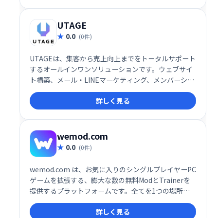
を提供し、従業員のスキルアップを支援します。
UTAGE
0.0
(0件)
UTAGEは、集客から売上向上までをトータルサポート
するオールインワンソリューションです。ウェブサイ
ト構築、メール・LINEマーケティング、メンバーシッ
プ管理、決済処理、顧客情報管理、業務自動化など、
詳しく見る
ビジネスに必要な機能を網羅。煩雑な作業を効率化
し、売上アップを実現します。集客や売上向上でお悩
みの事業者様は、ぜひUTAGEをご検討ください。
wemod.com
0.0
(0件)
wemod.com は、お気に入りのシングルプレイヤーPC
ゲームを拡張する、膨大な数の無料ModとTrainerを
提供するプラットフォームです。全てを1つの場所に
集約し、簡単にアクセスできます。ゲームプレイをカ
詳しく見る
スタマイズし、新たな楽しみ方を見つけましょう！数