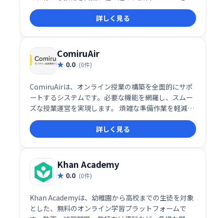
計できます。価格設定やコンテンツ配信も自由にカス
詳しく見る
タマイズ可能。生徒には、Q&A、クイズ、進捗レポー
ト、修了証書を提供し、効果的な学習を支援します。
ComiruAir
0.0
(0件)
ComiruAirは、オンライン授業の構築を全面的にサポ
ートするシステムです。必要な機能を網羅し、スムー
ズな授業運営を実現します。 煩雑な準備作業を軽減
し、効率的な教育環境構築を支援します。
詳しく見る
Khan Academy
0.0
(0件)
Khan Academyは、幼稚園から高校までの生徒を対象
とした、無料のオンライン学習プラットフォームで