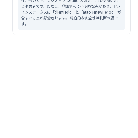
性が高いです。レジストラはGandi SASで、これも信頼でき
る事業者です。ただし、登録情報に不明瞭な点があり、ドメ
インステータスに「clientHold」と「autoRenewPeriod」が
含まれる点が懸念されます。 総合的な安全性は判断保留で
す。