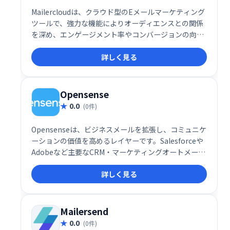
Mailercloudは、クラウド型のEメールマーケティング
ツールで、強力な機能によりオーディエンスとの関係
を深め、エンゲージメント率やコンバージョンの向上
を支援します。直感的なインターフェースと柔軟な機
詳しく見る
能で、マーケティングキャンペーンを効果的に展開し
たい企業に最適です。
Opensense
0.0
(0件)
Opensenseは、ビジネスメールを拡張し、コミュニケ
ーションの価値を高めるレイヤーです。Salesforceや
Adobeなど主要なCRM・マーケティングオートメーシ
ョンツールとのネイティブ連携により、メール送信時
詳しく見る
に3つの強力な機能を利用可能。日常業務の効率化と
生産性向上に貢献します。よりスマートなコミュニケ
ーションで、ビジネスの可能性を最大限に引き出しま
しょう。
Mailersend
0.0
(0件)