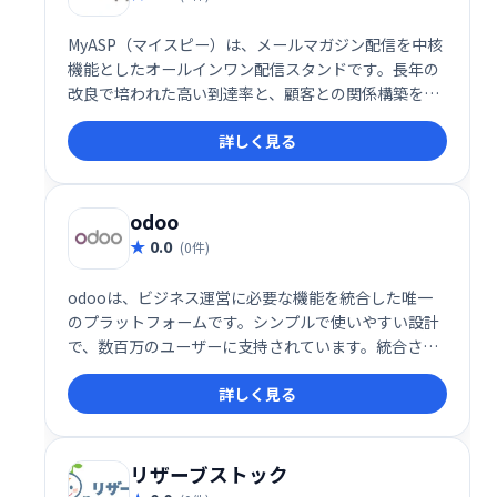
MyASP（マイスピー）は、メールマガジン配信を中核
機能としたオールインワン配信スタンドです。長年の
改良で培われた高い到達率と、顧客との関係構築を支
援する機能が充実。安定した成果に繋がるビジネスを
詳しく見る
実現します。メール配信だけでなく、顧客とのリレー
ションシップ強化にも貢献し、ビジネスの成長をサポ
ートします。
odoo
0.0
(0件)
odooは、ビジネス運営に必要な機能を統合した唯一
のプラットフォームです。シンプルで使いやすい設計
で、数百万のユーザーに支持されています。統合され
たアプリにより、業務効率化を実現し、ビジネスの成
詳しく見る
長を支援します。
リザーブストック