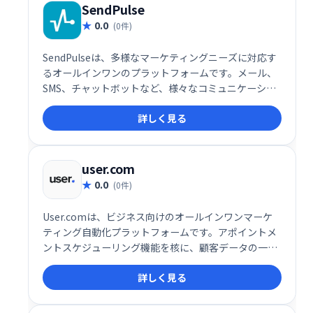
SendPulse
0.0
(0件)
SendPulseは、多様なマーケティングニーズに対応す
るオールインワンのプラットフォームです。メール、
SMS、チャットボットなど、様々なコミュニケーショ
ンチャネルを活用したマーケティングキャンペーンを
詳しく見る
効率的に実行できます。ユーザーフレンドリーなイン
ターフェースで、初心者にも簡単に利用可能。顧客エ
ンゲージメントを高め、ビジネス成長を促進します。
詳細な分析機能も搭載し、効果測定も容易です。
user.com
0.0
(0件)
User.comは、ビジネス向けのオールインワンマーケ
ティング自動化プラットフォームです。アポイントメ
ントスケジューリング機能を核に、顧客データの一元
管理でエンゲージメントとコンバージョン率向上を実
詳しく見る
現します。様々なコミュニケーションチャネルを統合
し、効率的な顧客接点を促進。予約スケジュールの最
適化で、ビジネス成長を支援します。