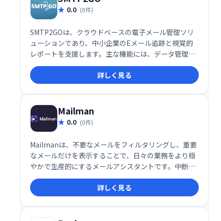
0.0
(0件)
SMTP2GOは、クラウドベースの電子メール管理ソリ
ューションであり、中小企業のEメール追跡と視覚的
レポートを支援します。主な機能には、データ管理、
電子メールモニタリング、ブラックリスト、品質テス
詳しく見る
ト、記録管理、電子メール認証、APIなどがありま
す。
Mailman
0.0
(0件)
Mailmanは、不要なメールをフィルタリングし、重要
なメールだけを表示することで、日々の業務をより穏
やかで生産的にするメールアシスタントです。中断を
最小限に抑え、集中力を高め、効率的なメール管理を
詳しく見る
実現します。 煩わしいメールに邪魔されることなく、
大切な業務に集中しましょう。