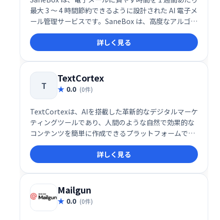
最大 3 ～ 4 時間節約できるように設計された AI 電子メ
ール管理サービスです。SaneBox は、高度なアルゴリ
ズムと機械学習を使用して、受信した電子メールを重
詳しく見る
要度に応じて自動的にフォルダーに分類します。これ
により、無関係なメッセージを分類する時間を減ら
し、重要なこと、つまり電子メール以外のあらゆるこ
とに集中できるようになります。
TextCortex
T
0.0
(0件)
TextCortexは、AIを搭載した革新的なデジタルマーケ
ティングツールであり、人間のような自然で効果的な
コンテンツを簡単に作成できるプラットフォームで
す。この多機能ツールは、企業やマーケターが効率的
詳しく見る
に高品質なコンテンツを作成・管理できるように設計
されており、書き換えや要約、トーン調整など、コン
テンツ制作に必要な機能を一元化しています。
Mailgun
0.0
(0件)