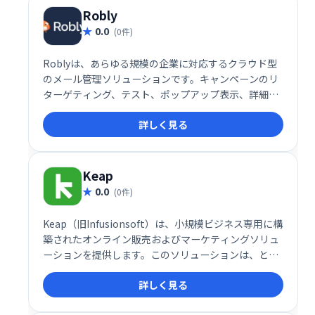
Robly
0.0
(0件)
Roblyは、あらゆる規模の企業に対応するクラウド型
のメール管理ソリューションです。キャンペーンのリ
ターゲティング、テスト、ポップアップ表示、詳細な
レポート作成など、効果的なメールマーケティングに
詳しく見る
必要な機能を備えています。効率的なメール運用で顧
客エンゲージメントを高め、ビジネス成長を支援しま
す。
Keap
0.0
(0件)
Keap（旧Infusionsoft）は、小規模ビジネス専用に構
築されたオンライン販売およびマーケティングソリュ
ーションを提供します。このソリューションは、とり
わけ、見込み顧客の発掘、マーケティングの自動化、
詳しく見る
メールとソーシャルメディアのエンゲージメント、見
込み客の追跡などの堅牢な機能を提供します。