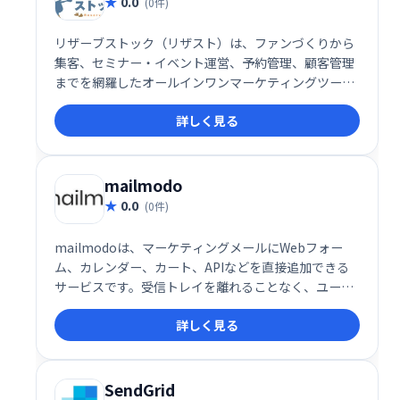
0.0
(0件)
リザーブストック（リザスト）は、ファンづくりから
集客、セミナー・イベント運営、予約管理、顧客管理
までを網羅したオールインワンマーケティングツール
です。事務作業の効率化と顧客とのエンゲージメント
詳しく見る
向上を実現し、ビジネス成長を強力にサポートしま
す。様々な機能を統合することで、業務負担を軽減
し、集客から顧客育成までを一元管理できます。
mailmodo
0.0
(0件)
mailmodoは、マーケティングメールにWebフォー
ム、カレンダー、カート、APIなどを直接追加できる
サービスです。受信トレイを離れることなく、ユーザ
ーはメール内で必要なアクションを実行できます。こ
詳しく見る
れにより、エンゲージメントの向上とコンバージョン
率の改善に貢献します。顧客体験をスムーズにし、効
率的なマーケティングを実現しましょう。
SendGrid