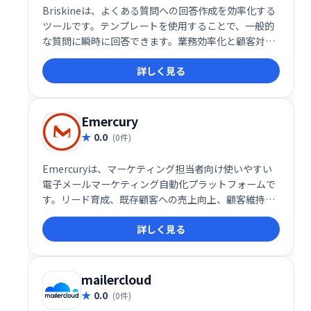
Briskineは、よくある質問への回答作成を効率化する
ツールです。テンプレートを使用することで、一般的
な質問に瞬時に回答できます。業務効率化と顧客対応
の迅速化を実現し、よりスムーズなコミュニケーショ
詳しく見る
ンをサポートします。時間と労力の節約に繋がり、顧
客満足度の向上に貢献します。
Emercury
0.0
(0件)
Emercuryは、マーケティング担当者向け使いやすい
電子メールマーケティング自動化プラットフォームで
す。リード育成、既存顧客への売上向上、顧客維持率
向上を支援します。メールマーケティングのベストプ
詳しく見る
ラクティスに基づいた教育機能も提供し、自動化の最
適化、配信・エンゲージメントの改善を実現します。
ビジネスの成長を加速させる強力なツールです。
mailercloud
0.0
(0件)