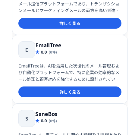
メール送信プラットフォームであり、トランザクショ
ンメールとマーケティングメールの両方を高い到達率
とスピードで届けることに特化したソリューションで
詳しく見る
す。メールの信頼性や配信パフォーマンスに加え、開
発者体験（DX）を徹底的に重視した設計により、
SaaS企業やスタートアップを中心に注目を集めていま
す。
EmailTree
E
0.0
(0件)
EmailTreeは、AIを活用した次世代のメール管理およ
び自動化プラットフォームで、特に企業の効率的なメ
ール処理と顧客対応を強化するために設計されていま
す。このサービスは、AIによるメールの分類、返信提
詳しく見る
案、センチメント分析を統合し、受信トレイ管理の生
産性を劇的に向上させます。
SaneBox
S
0.0
(0件)
SaneBox は、電子メールに費やす時間を 1 週間あたり