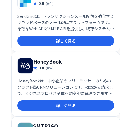
0.0
(0件)
SendGridは、トランザクションメール配信を強化する
クラウドベースのメール配信プラットフォームです。
柔軟なWeb APIとSMTP APIを提供し、既存システムと
の容易な統合を実現します。スケーラブルなインフラ
詳しく見る
ストラクチャにより、大量のメール送信にも対応可
能。数分で稼働開始でき、ビジネスの成長をサポート
します。
HoneyBook
0.0
(0件)
HoneyBookは、中小企業やフリーランサーのための
クラウド型CRMソリューションです。相談から請求ま
で、ビジネスプロセス全体を効率的に管理できます。
プロジェクト管理、顧客予約、請求書発行、オンライ
詳しく見る
ン契約、支払い管理など、ビジネスに必要な機能をワ
ンストップで提供。スムーズなワークフローを実現
し、生産性を向上させます。
SMTP2GO