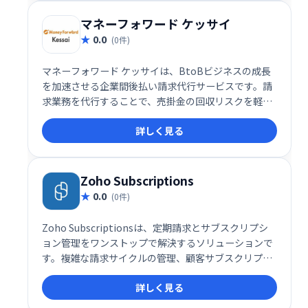
し、生産性を向上させます。
マネーフォワード ケッサイ
0.0
(0件)
マネーフォワード ケッサイは、BtoBビジネスの成長
を加速させる企業間後払い請求代行サービスです。請
求業務を代行することで、売掛金の回収リスクを軽減
し、資金繰り改善に貢献します。業務効率化と売上拡
詳しく見る
大を実現し、ビジネスの成長を強力にサポートしま
す。
Zoho Subscriptions
0.0
(0件)
Zoho Subscriptionsは、定期請求とサブスクリプシ
ョン管理をワンストップで解決するソリューションで
す。複雑な請求サイクルの管理、顧客サブスクリプシ
ョンの監視、請求・支払いの自動化、分析までを網
詳しく見る
羅。失敗した支払いの再試行管理にも対応し、ビジネ
ス成長をサポートします。LogiNextなど多くの企業に