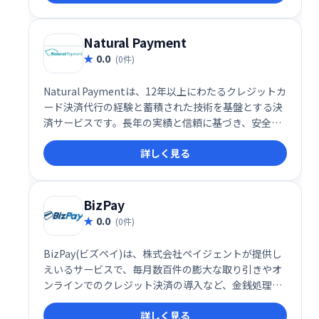
TillyPayで、よりスマートな決済システムを導入しま
しょう。
Natural Payment
0.0
(0件)
Natural Paymentは、12年以上にわたるクレジットカ
ード決済代行の経験と蓄積された技術を基盤とする決
済サービスです。長年の実績と信頼に基づき、安全か
つスムーズな決済処理を提供します。お客様のビジネ
詳しく見る
ス成長をサポートする、頼れる決済パートナーです。
BizPay
0.0
(0件)
BizPay(ビズペイ)は、株式会社ペイジェントが提供し
えいるサービスで、毎月数百件の膨大な取り引きやオ
ンラインでのクレジット決済の導入など、金銭処理に
困っている企業のためのお助けサービスです。
詳しく見る