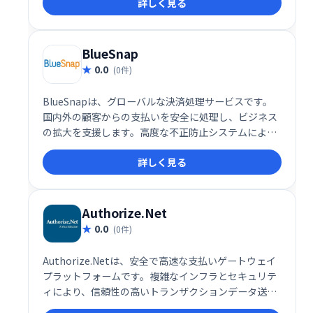
詳しく見る
プソリューションを提供し、スムーズな決済処理と多
様なプラットフォーム対応で、ビジネスの成長を支援
します。
BlueSnap
0.0
(0件)
BlueSnapは、グローバルな決済処理サービスです。
国内外の顧客からの支払いを安全に処理し、ビジネス
の拡大を支援します。高度な不正防止システムによ
り、不正な支払いを最大80％削減。スムーズな決済環
詳しく見る
境を実現し、企業の成長を加速させます。
Authorize.Net
0.0
(0件)
Authorize.Netは、安全で高速な支払いゲートウェイ
プラットフォームです。複雑なインフラとセキュリテ
ィにより、信頼性の高いトランザクションデータ送信
を実現します。ソフトウェア不要で、オンライン設定