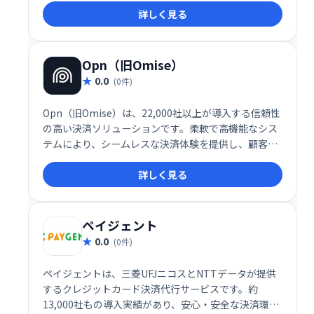
詳しく見る
し、グローバルなビジネス拡大をサポートします。
Opn（旧Omise）
0.0
(0件)
Opn（旧Omise）は、22,000社以上が導入する信頼性
の高い決済ソリューションです。柔軟で高機能なシス
テムにより、シームレスな決済体験を提供し、顧客満
足度向上と売上拡大を支援します。業界・業種を問わ
詳しく見る
ず、スムーズな決済を実現し、ビジネスの成長を加速
させます。
ペイジェント
0.0
(0件)
ペイジェントは、三菱UFJニコスとNTTデータが提供
するクレジットカード決済代行サービスです。約
13,000社もの導入実績があり、安心・安全な決済環境