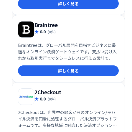
詳しく見る
のみで利用でき、カードスワイプマシンと同様にトラ
ンザクションを管理できます。
Braintree
0.0
(0件)
Braintreeは、グローバル展開を目指すビジネスに最
適なオンライン決済ゲートウェイです。支払い受け入
れから取引実行までをシームレスに行える設計で、世
界中の顧客に対応可能。多様な決済手段に対応し、安
詳しく見る
全で効率的な決済処理を提供し、顧客体験の向上を支
援します。
2Checkout
0.0
(0件)
2Checkoutは、世界中の顧客からのオンライン/モバ
イル決済を円滑に処理するグローバル決済プラットフ
ォームです。多様な地域に対応した決済オプション
と、販売者と顧客双方にメリットのある機能を提供