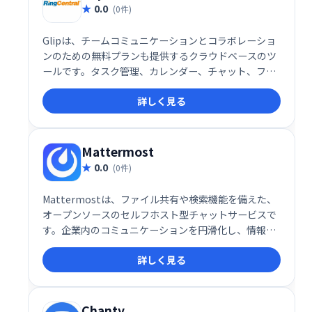
0.0
(0件)
Glipは、チームコミュニケーションとコラボレーショ
ンのための無料プランも提供するクラウドベースのツ
ールです。タスク管理、カレンダー、チャット、ファ
イル共有、ビデオ通話など、必要な機能を1つのプラ
詳しく見る
ットフォームで提供。メールに頼らず、プロジェクト
管理やクライアントとの連携を効率化し、生産性を向
上させます。無料から利用可能ですので、まずはお試
しください。
Mattermost
0.0
(0件)
Mattermostは、ファイル共有や検索機能を備えた、
オープンソースのセルフホスト型チャットサービスで
す。企業内のコミュニケーションを円滑化し、情報共
有を促進します。柔軟なシステムで組織のニーズに合
詳しく見る
わせたカスタマイズが可能です。セキュアな環境で、
チームワークの向上と生産性アップを実現します。
Chanty