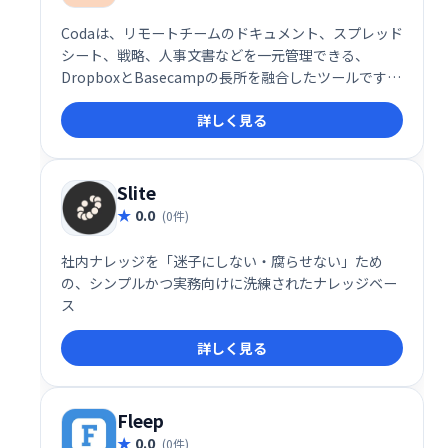
Codaは、リモートチームのドキュメント、スプレッド
シート、戦略、人事文書などを一元管理できる、
DropboxとBasecampの長所を融合したツールです。
様々なアプリを横断する煩わしさから解放され、アイ
詳しく見る
デアの共有やコラボレーションをスムーズに行えま
す。 柔軟なビルディングブロック機能で、ドキュメン
トをチームのニーズに合わせてカスタマイズ可能で
す。
Slite
0.0
(0件)
社内ナレッジを「迷子にしない・腐らせない」ため
の、シンプルかつ実務向けに洗練されたナレッジベー
ス
詳しく見る
Fleep
0.0
(0件)