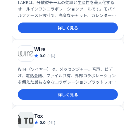
LARKは、分散型チームの効率と生産性を最大化する
オールインワンコラボレーションツールです。モバイ
ルファースト設計で、高度なチャット、カレンダー、
ドキュメント作成機能などを統合。あらゆる規模のチ
詳しく見る
ームがシームレスな連携を実現し、仕事への満足度を
高めることができます。直感的なインターフェースと
豊富な機能で、スムーズなワークフローをサポートし
ます。
Wire
0.0
(0件)
Wire（ワイヤー）は、メッセンジャー、音声、ビデ
オ、電話会議、ファイル共有、外部コラボレーション
を備えた最も安全なコラボレーションプラットフォー
ムであり、すべてが最も安全なエンドツーエンドWire
詳しく見る
化によって保護されています。
Tox
0.0
(0件)