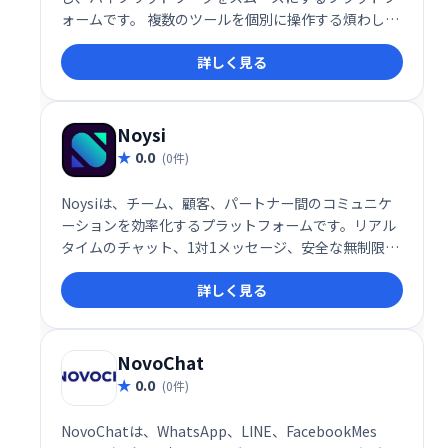
ォームです。 複数のツールを個別に操作する煩わしさ
を解消し、1つの場所で全てのコミュニケーションを
詳しく見る
管理できます。 効率的な情報共有と円滑なチームワー
クを実現し、生産性の向上に貢献します。
Noysi
0.0
(0件)
Noysiは、チーム、顧客、パートナー間のコミュニケ
ーションを効率化するプラットフォームです。リアル
タイムのチャット、1対1メッセージ、安全な無制限ク
ラウドストレージ、高度なタスクマネージャーなどを
詳しく見る
提供。ビデオ通話、画面共有、ファイル共有にも対応
し、プロジェクトの整理や進捗管理をスムーズに行え
ます。アプリ連携機能も備え、既存ツールとの統合も
容易です。チーム、部門、プロジェクト単位での整理
NovoChat
も可能です。
0.0
(0件)
NovoChatは、WhatsApp、LINE、FacebookMes​​