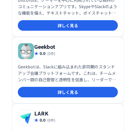
コミュニケーションアプリです。SkypeやSlackのよう
な機能を備え、テキストチャット、ボイスチャット、
ビデオ通話に対応。チームでのゲームプレイ調整や仲
詳しく見る
間との交流に最適です。直感的なインターフェース
で、手軽にグループ通話やプライベートな会話も楽し
めます。世界中のユーザーと繋がり、様々なコミュニ
ティに参加することも可能です。
Geekbot
0.0
(0件)
Geekbotは、Slackに組み込まれた非同期のスタンド
アップ会議プラットフォームです。これは、チームメ
ンバー間の自己管理と透明性を促進し、リーダーであ
るあなたが彼らの作業の進捗状況を迅速に維持するの
詳しく見る
に役立ちます。
LARK
0.0
(0件)