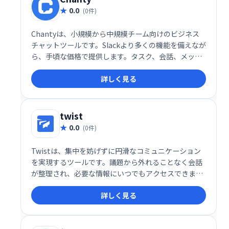
0.0
(0件)
Chantyは、小規模から中規模チーム向けのビジネス
チャットツールです。Slackより多くの機能を備えなが
ら、手頃な価格で提供します。タスク、会話、メッセ
ージ、プロジェクトを一元管理でき、メッセージ履歴
詳しく見る
は無制限に保存されます。会話のピン留めや名前変更
など、便利な機能も搭載し、スムーズなコミュニケー
ションを支援します。
twist
0.0
(0件)
Twistは、集中を妨げずに円滑なコミュニケーション
を実現するツールです。議題から外れることなく会話
が整理され、必要な情報にいつでもアクセスできま
す。無料プランに加え、月額5ドルからの有料プラン
詳しく見る
も用意。生産性向上と効率的な情報共有をサポートし
ます。