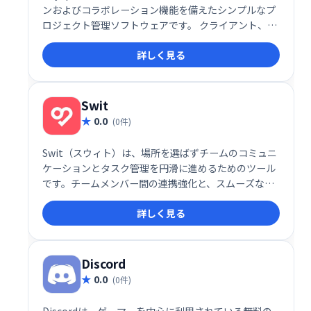
ンおよびコラボレーション機能を備えたシンプルなプ
ロジェクト管理ソフトウェアです。 クライアント、ベ
ンダー、従業員とプロジェクトを調整および整理する
詳しく見る
ことにより、エンゲージメント、満足度、透明性を高
めます。
Swit
0.0
(0件)
Swit（スウィト）は、場所を選ばずチームのコミュニ
ケーションとタスク管理を円滑に進めるためのツール
です。チームメンバー間の連携強化と、スムーズな業
務遂行を支援します。どこにいても、リアルタイムで
詳しく見る
情報共有やタスク管理を行い、生産性向上を実現しま
しょう。
Discord
0.0
(0件)
Discordは、ゲーマーを中心に利用されている無料の