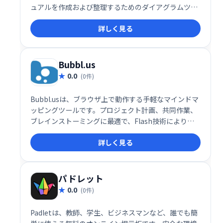
ュアルを作成および整理するためのダイアグラムツー
ルです。このツールは、プロセスを文書化し、計画戦
詳しく見る
略とプロジェクトを管理するために、組織や企業が使
用します。
Bubbl.us
0.0
(0件)
Bubbl.usは、ブラウザ上で動作する手軽なマインドマ
ッピングツールです。プロジェクト計画、共同作業、
ブレインストーミングに最適で、Flash技術によりク
ライアントソフト不要、費用を抑え効率的な作業を実
詳しく見る
現します。直感的な操作で自由な発想を可視化し、ア
イデアの整理や共有をスムーズに行えます。
パドレット
0.0
(0件)
Padletは、教師、学生、ビジネスマンなど、誰でも簡