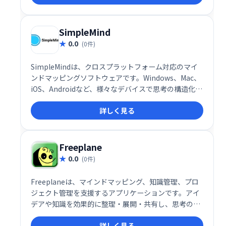
成なども効率化します。直感的な操作で思考を可視化
し、創造性を高め、チームワークを促進します。様々
なクリエイティブな活動に活用できます。
SimpleMind
0.0
(0件)
SimpleMindは、クロスプラットフォーム対応のマイ
ンドマッピングソフトウェアです。Windows、Mac、
iOS、Androidなど、様々なデバイスで思考の構造化、
分析、提示を支援します。直感的な操作で、ブランチ
詳しく見る
の作成、テキスト編集、要素の移動・回転などが可能
です。視覚的な思考ツールとして、アイデアの整理や
ブレインストーミングに最適です。
Freeplane
0.0
(0件)
Freeplaneは、マインドマッピング、知識管理、プロ
ジェクト管理を支援するアプリケーションです。アイ
デアや知識を効果的に整理・展開・共有し、思考のプ
ロセスを可視化します。直感的な操作で、複雑な情報
詳しく見る