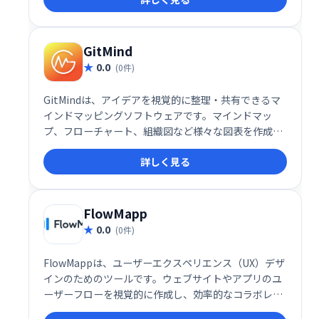
を分かりやすく表現。個人やチームの生産性向上、創
造的な問題解決に役立ちます。無料でご利用いただけ
ますので、ぜひお試しください。
GitMind
0.0
(0件)
GitMindは、アイデアを視覚的に整理・共有できるマ
インドマッピングソフトウェアです。マインドマッ
プ、フローチャート、組織図など様々な図表を作成で
き、思考の整理やチームでのブレインストーミングに
詳しく見る
最適
FlowMapp
0.0
(0件)
FlowMappは、ユーザーエクスペリエンス（UX）デザ
インのためのツールです。ウェブサイトやアプリのユ
ーザーフローを視覚的に作成し、効率的なコラボレー
ションを実現します。