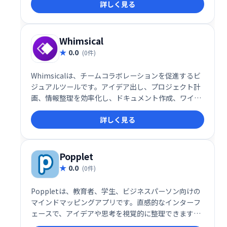
詳しく見る
Whimsical
0.0
(0件)
Whimsicalは、チームコラボレーションを促進するビ
ジュアルツールです。アイデア出し、プロジェクト計
画、情報整理を効率化し、ドキュメント作成、ワイヤ
ーフレーム、フローチャート、マインドマップなどを
詳しく見る
一つのプラットフォームで実現します。直感的なイン
ターフェースで、チームメンバーとスムーズに連携
し、ビジュアル思考を促進します。複雑な情報を分か
りやすく整理し、生産性向上に貢献します。
Popplet
0.0
(0件)
Poppletは、教育者、学生、ビジネスパーソン向けの
マインドマッピングアプリです。直感的なインターフ
ェースで、アイデアや思考を視覚的に整理できます。
四角形(popple)を使って情報を分類し、名前変更、サ