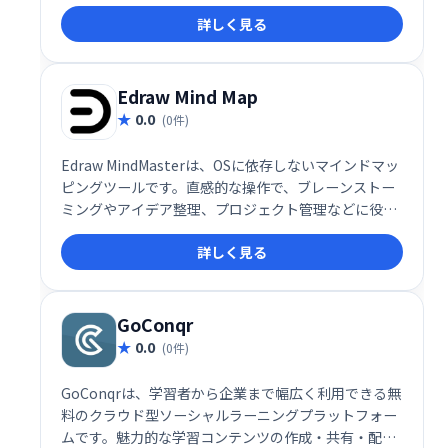
ピングソフトウェアです。ConceptDraw MINDMAPを
詳しく見る
使用すると、ユーザーは自分の思考プロセスを完全に
表示するマインドマップを作成できます。
Edraw Mind Map
0.0
(0件)
Edraw MindMasterは、OSに依存しないマインドマッ
ピングツールです。直感的な操作で、ブレーンストー
ミングやアイデア整理、プロジェクト管理などに役立
ちます。豊富なテンプレートと例が用意されており、
詳しく見る
マインドマップ、タイムライン、SWOT分析など、
様々な図表を作成できます。視覚的な表現で思考を整
理し、生産性を向上させましょう。
GoConqr
0.0
(0件)
GoConqrは、学習者から企業まで幅広く利用できる無
料のクラウド型ソーシャルラーニングプラットフォー
ムです。魅力的な学習コンテンツの作成・共有・配信