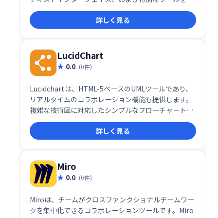
えているため、<a
詳しく見る
href="http://ktkm.net/p/visio/">Visio</a>のよう
な他のソフトウェアと比べて、ユーザーはより迅速に
図を作成できます。
LucidChart
0.0
(0件)
Lucidchartは、HTML-5ベースのUMLツールであり、
リアルタイムのコラボレーション機能も提供します。
複雑な技術図に対応したシンプルなフローチャートを
作成できます。HTML5を搭載したブラウザーで実行さ
詳しく見る
れます。このツールでは、サードパーティのツールや
プラグインの更新は必要ありません。
Miro
0.0
(0件)
Miroは、チームがクロスファンクショナルチームワー
クを集中化できるコラボレーションツールです。Miro