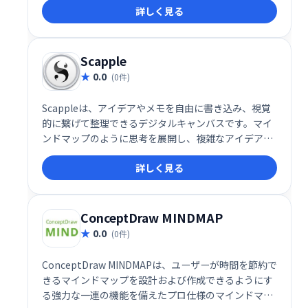
詳しく見る
イズ変更、移動も可能です。プロジェクト計画やブレ
ーンストーミングに最適で、視覚学習の強化にも役立
ちます。
Scapple
0.0
(0件)
Scappleは、アイデアやメモを自由に書き込み、視覚
的に繋げて整理できるデジタルキャンバスです。マイ
ンドマップのように思考を展開し、複雑なアイデアを
シンプルに整理できます。直感的な操作で、思いつい
詳しく見る
たことをすぐに書き留め、後から自由に編集・再構成
可能です。アイデア出しやブレインストーミングに最
適なツールです。
ConceptDraw MINDMAP
0.0
(0件)
ConceptDraw MINDMAPは、ユーザーが時間を節約で
きるマインドマップを設計および作成できるようにす
る強力な一連の機能を備えたプロ仕様のマインドマッ