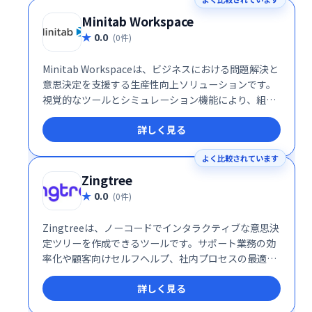
Minitab Workspace
0.0
(0件)
Minitab Workspaceは、ビジネスにおける問題解決と
意思決定を支援する生産性向上ソリューションです。
視覚的なツールとシミュレーション機能により、組織
のプロセスを可視化し、複雑な問題を効果的に分析で
詳しく見る
きます。業務改善やリスク管理をスムーズに進め、よ
り良い意思決定をサポートします。直感的な操作性
よく比較されています
で、専門知識がなくても容易に利用可能です。
Zingtree
0.0
(0件)
Zingtreeは、ノーコードでインタラクティブな意思決
定ツリーを作成できるツールです。サポート業務の効
率化や顧客向けセルフヘルプ、社内プロセスの最適化
に最適。複雑なフローを分かりやすい選択肢形式で表
詳しく見る
示し、ユーザーをスムーズに導きます。ITスキル不要
で、ビジネス担当者自身が柔軟に作成・運用できるた