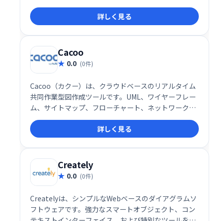
を支援し、才能開発、人事、教育機関などでの活用に
詳しく見る
最適です。コラボレーションツールとしても優れ、オ
ンボーディングや知識共有を効率化します。
Cacoo
0.0
(0件)
Cacoo（カクー）は、クラウドベースのリアルタイム
共同作業型図作成ツールです。UML、ワイヤーフレー
ム、サイトマップ、フローチャート、ネットワーク図
など、様々な図表を簡単に作成できます。直感的な操
詳しく見る
作性でチームメンバーと同時に作業し、スムーズな情
報共有を実現します。アイデアの可視化やプロジェク
トの進捗管理に最適なツールです。
Creately
0.0
(0件)
Createlyは、シンプルなWebベースのダイアグラムソ
フトウェアです。強力なスマートオブジェクト、コン
テキストインターフェイス、および特別なツールを備