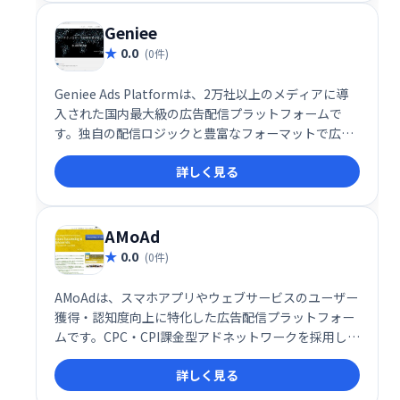
Geniee
0.0
(0件)
Geniee Ads Platformは、2万社以上のメディアに導
入された国内最大級の広告配信プラットフォームで
す。独自の配信ロジックと豊富なフォーマットで広告
収益を最大化し、高度なアドテクノロジーで高品質な
詳しく見る
オーディエンスを低単価で獲得できます。データプラ
ットフォームによる分析・活用で、マーケティング効
果の最大化を支援します。メディア・広告主両方の課
題解決に貢献します。
AMoAd
0.0
(0件)
AMoAdは、スマホアプリやウェブサービスのユーザー
獲得・認知度向上に特化した広告配信プラットフォー
ムです。CPC・CPI課金型アドネットワークを採用し、
クリックまたはアプリインストール時にのみ課金され
詳しく見る
るため、リスクを抑えながら効率的なユーザー獲得を
実現します。高い広告効果と獲得ボリュームが期待で