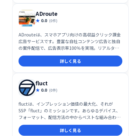
きる点が魅力です。
ADroute
0.0
(0件)
ADrouteは、スマホアプリ向けの高収益クリック課金
広告サービスです。豊富な自社コンテンツ広告と独自
の案件配信で、広告表示率100％を実現。リアルタイ
ム入札と1時間ごとのレポート更新で、効率的な広告
詳しく見る
運用をサポートします。サイトに最適な案件のみを選
択できる広告ブロック機能も搭載。トレンドに合わせ
た高クリック率バナーで、高い収益獲得を目指せま
す。
fluct
0.0
(0件)
fluctは、インプレッション価値の最大化、それが
SSP「fluct」のミッションです。あらゆるデバイス、
フォーマット、配信方法の中からベストな組み合わせ
を提案し収益性の高い広告を選び出します。
詳しく見る