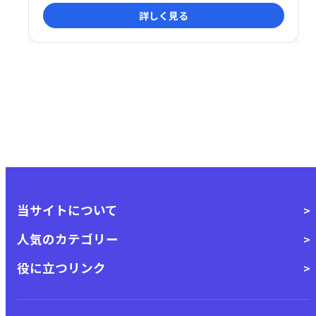
ルの広告案件を提供。広告主様とメディア様の双方に
詳しく見る
とって最適な広告配信を実現し、更なるビジネス成長
を支援します。長年の実績と豊富なノウハウで、効果
的な広告戦略をサポートします。
当サイトについて
人気のカテゴリー
役に立つリンク