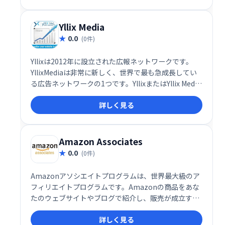
Yllix Media
0.0
(0件)
Yllixは2012年に設立された広報ネットワークです。
YllixMediaは非常に新しく、世界で最も急成長してい
る広告ネットワークの1つです。YllixまたはYllix Media
は、CPM / CPC / CPAの組み合わせをサポートしてお
詳しく見る
り、訪問者がコンバージョンをクリックしたときにパ
ブリッシャーに適切なレートまたは金額を提供しま
す。
Amazon Associates
0.0
(0件)
Amazonアソシエイトプログラムは、世界最大級のア
フィリエイトプログラムです。Amazonの商品をあな
たのウェブサイトやブログで紹介し、販売が成立する
と手数料を獲得できます。数百万の製品を取り扱い、
詳しく見る
幅広い分野で収益化が可能です。手軽に始められ、多