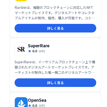
Raribleは、複数のブロックチェーンに対応したNFT
マーケットプレイスです。デジタルアートやコレクタ
ブルアイテムの制作、販売、購入が可能です。コミュ
ニティ主導型のプラットフォームとして、クリエイタ
詳しく見る
ーとコレクターを繋ぎ、活気あるNFTエコシステムを
提供します。
SuperRare
0.0
(0件)
SuperRareは、イーサリアムブロックチェーン上で構
築されたデジタルアートマーケットプレイスです。ア
ーティストが制作した唯一無二のデジタルアートワー
クは、NFTとしてトークン化され、コレクターは購
詳しく見る
入・所有できます。希少価値の高いデジタルアート作
品を探したり、自身の作品を発表する場として最適で
す。
OpenSea
0.0
(0件)