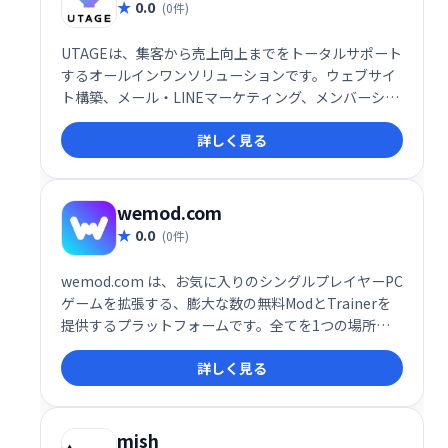
0.0
(0件)
UTAGEは、集客から売上向上までをトータルサポート
するオールインワンソリューションです。ウェブサイ
ト構築、メール・LINEマーケティング、メンバーシッ
プ管理、決済処理、顧客情報管理、業務自動化など、
詳しく見る
ビジネスに必要な機能を網羅。煩雑な作業を効率化
し、売上アップを実現します。集客や売上向上でお悩
みの事業者様は、ぜひUTAGEをご検討ください。
wemod.com
0.0
(0件)
wemod.com は、お気に入りのシングルプレイヤーPC
ゲームを拡張する、膨大な数の無料ModとTrainerを
提供するプラットフォームです。全てを1つの場所に
集約し、簡単にアクセスできます。ゲームプレイをカ
詳しく見る
スタマイズし、新たな楽しみ方を見つけましょう！数
千ものModとTrainerが、あなたのゲーム体験をレベ
ルアップさせます。wemod.comで、今すぐお好みの
ゲームを探して、プレイスタイルを自由にカスタマイ
mish