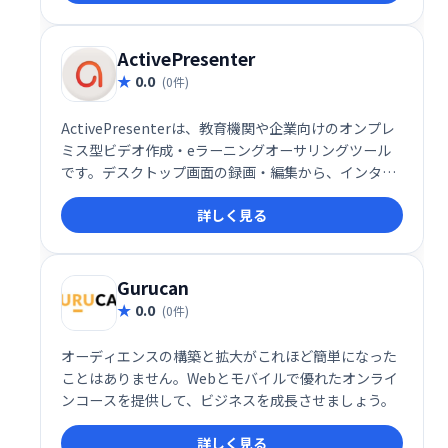
ActivePresenter
0.0
(0件)
ActivePresenterは、教育機関や企業向けのオンプレ
ミス型ビデオ作成・eラーニングオーサリングツール
です。デスクトップ画面の録画・編集から、インタラ
クティブなHTML5コンテンツ作成まで、幅広い機能を
詳しく見る
提供します。オーディオ/ビデオ編集機能も充実してお
り、Mac/Windows両対応で作成したコンテンツはあ
らゆるモバイルデバイスで共有可能です。効率的なe
ラーニングコンテンツ制作を実現します。
Gurucan
0.0
(0件)
オーディエンスの構築と拡大がこれほど簡単になった
ことはありません。Webとモバイルで優れたオンライ
ンコースを提供して、ビジネスを成長させましょう。
詳しく見る