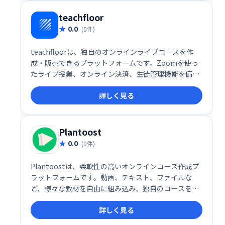
teachfloor
0.0
(0件)
teachfloorは、独自のオンラインライブコースを作
成・販売できるプラットフォームです。Zoomを使っ
たライブ授業、オンライン決済、生徒管理機能を備
え、手軽にオンライン講座を始められます。ブランド
詳しく見る
を活かしたコース展開で、生徒獲得とビジネス拡大を
サポートします。
Plantoost
0.0
(0件)
Plantoostは、柔軟性の高いオンラインコース作成プ
ラットフォームです。動画、テキスト、ファイルな
ど、様々な教材を自由に組み込み、独自のコースを設
計できます。価格設定やコンテンツ配信も自由にカス
詳しく見る
タマイズ可能。生徒には、Q&A、クイズ、進捗レポー
ト、修了証書を提供し、効果的な学習を支援します。