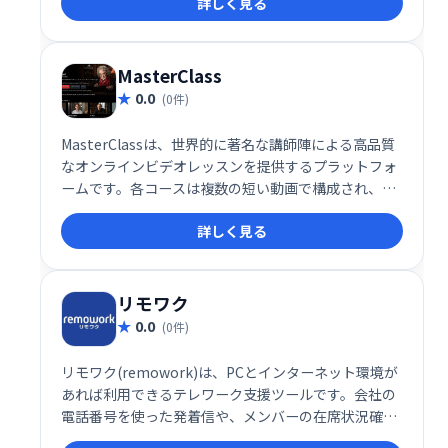
詳しく見る
MasterClass
0.0
(0件)
MasterClassは、世界的に著名な講師陣による高品質
なオンラインビデオレッスンを提供するプラットフォ
ームです。各コースは複数の短い動画で構成され、分
かりやすく、実践的な学習体験を提供します。映画制
詳しく見る
作から料理、音楽まで、幅広い分野のコースが用意さ
れており、スキルアップを目指す方におすすめです。
リモワク
0.0
(0件)
リモワク(remowork)は、PCとインターネット環境が
あれば利用できるテレワーク支援ツールです。会社の
電話番号を使った発着信や、メンバーの在席状況確認
（写真）など、スムーズなテレワークを実現する機能