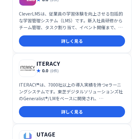
CleverLMSは、従業員の学習体験を向上させる包括的
な学習管理システム（LMS）です。新入社員研修から
チーム管理、タスク割り当て、イベント開催まで、組
織の学習ニーズを網羅します。ゲーミフィケーション
詳しく見る
やフィードバック機能でエンゲージメントを高め、ダ
ッシュボードによるデータ分析で効果的な意思決定を
支援します。直感的なUI、モバイル対応、カスタムブ
ランディングにも対応。よりスマートで効率的な職場
ITERACY
を実現します。
0.0
(0件)
ITERACY®は、7000社以上の導入実績を持つeラーニ
ングシステムです。東芝デジタルソリューションズ社
のGeneralist®/LMをベースに開発され、
LMS(Learning Management System)として、企業
詳しく見る
の学習・研修ニーズに対応します。効率的な学習環境
を提供し、従業員のスキルアップを支援します。
UTAGE