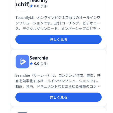
Teachify
0.0
(0件)
Teachifyは、オンラインビジネス向けのオールインワ
ンソリューションです。1対1コーチング、ビデオコー
ス、デジタルダウンロード、メンバーシップなどを、
簡単に管理・販売できます。堅牢で洗練されたシステ
詳しく見る
ムを、手頃な価格で提供。あなたの才能を収益化し、
ビジネスを成長させましょう！
Searchie
0.0
(0件)
Searchie（サーシー）は、コンテンツ作成、整理、共
有を効率化するオールインワンソリューションです。
動画、音声、ドキュメントなどあらゆる種類のコンテ
ンツを統合的に管理し、検索・共有を容易にします。
詳しく見る
知識や経験を活かしたコンテンツビジネスの構築を強
力にサポート。視聴者とのエンゲージメントを高め、
収益化を促進します。柔軟で使いやすいインターフェ