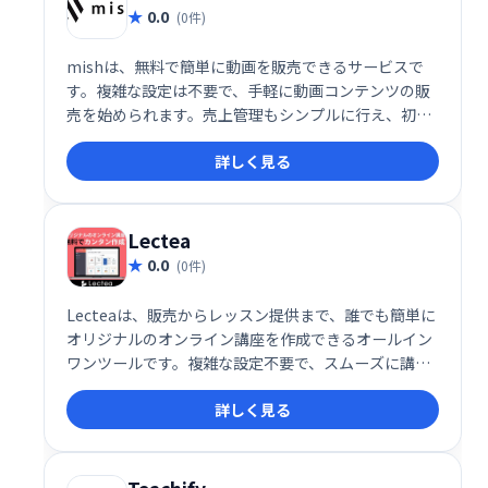
ズしましょう！
0.0
(0件)
mishは、無料で簡単に動画を販売できるサービスで
す。複雑な設定は不要で、手軽に動画コンテンツの販
売を始められます。売上管理もシンプルに行え、初心
者でも安心して利用できます。動画販売で収益化を目
詳しく見る
指したい方におすすめです。
Lectea
0.0
(0件)
Lecteaは、販売からレッスン提供まで、誰でも簡単に
オリジナルのオンライン講座を作成できるオールイン
ワンツールです。複雑な設定不要で、スムーズに講座
作成・運営が可能。集客から販売、レッスン管理まで
詳しく見る
を効率化し、オンライン講座ビジネスの成功をサポー
トします。