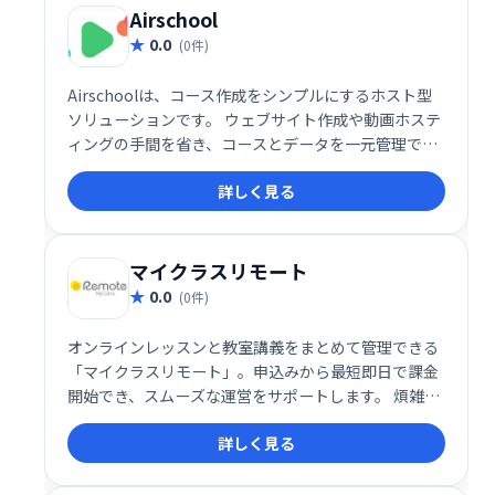
Airschool
0.0
(0件)
Airschoolは、コース作成をシンプルにするホスト型
ソリューションです。 ウェブサイト作成や動画ホステ
ィングの手間を省き、コースとデータを一元管理でき
ます。 洗練された公開プロファイルで、学習者へ効果
詳しく見る
的にコースを提供可能です。 複雑な設定不要で、すぐ
にコース公開を始められます。
マイクラスリモート
0.0
(0件)
オンラインレッスンと教室講義をまとめて管理できる
「マイクラスリモート」。申込みから最短即日で課金
開始でき、スムーズな運営をサポートします。 煩雑な
管理業務を効率化し、運営の負担を軽減。 柔軟なシス
詳しく見る
テムで、様々な学習形態に対応可能です。