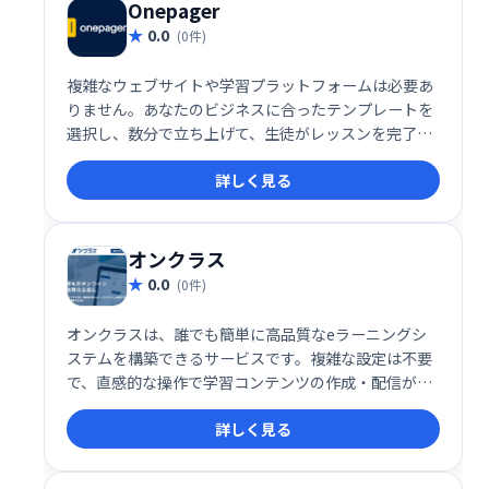
ースで、コンテンツを最大限に活用しましょう。
Onepager
0.0
(0件)
複雑なウェブサイトや学習プラットフォームは必要あ
りません。あなたのビジネスに合ったテンプレートを
選択し、数分で立ち上げて、生徒がレッスンを完了
し、より良い結果を得て、学習体験を愛するのを手伝
詳しく見る
ってください。
オンクラス
0.0
(0件)
オンクラスは、誰でも簡単に高品質なeラーニングシ
ステムを構築できるサービスです。複雑な設定は不要
で、直感的な操作で学習コンテンツの作成・配信が可
能。充実した機能で、効果的なeラーニングを実現
詳しく見る
し、学習者の満足度向上に貢献します。