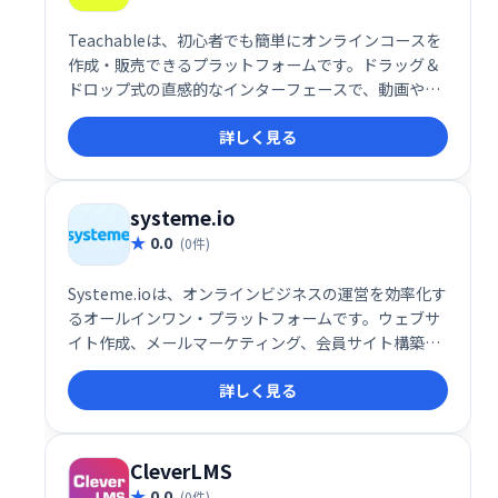
Teachableは、初心者でも簡単にオンラインコースを
作成・販売できるプラットフォームです。ドラッグ＆
ドロップ式の直感的なインターフェースで、動画やク
イズなどを自由に組み込み、プロフェッショナルなコ
詳しく見る
ースを制作できます。高い自由度と柔軟性を備え、幅
広い学習ニーズに対応します。多くの利用者に支持さ
れ、オンライン教育ビジネスを始める最適な選択肢で
す。
systeme.io
0.0
(0件)
Systeme.ioは、オンラインビジネスの運営を効率化す
るオールインワン・プラットフォームです。ウェブサ
イト作成、メールマーケティング、会員サイト構築、
アフィリエイト機能など、ビジネスに必要なツールが
詳しく見る
全て揃っています。30万人以上の起業家が利用し、そ
の信頼性を証明しています。規模や目的に関わらず、
オンラインビジネスの成長を強力にサポートします。
無料トライアルもご用意していますので、ぜひお試し
CleverLMS
ください。
0.0
(0件)