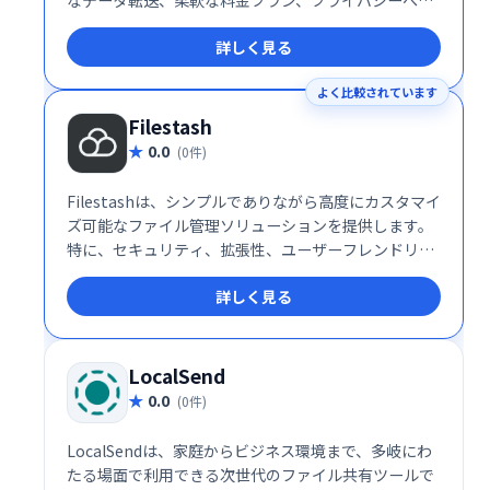
徹底した配慮により、個人ユーザーから企業まで幅広
詳しく見る
い層に支持されています。特に、大容量ファイルを頻
繁に扱うクリエイターやプライバシーを重視する利用
よく比較されています
者にとって、Pixeldrainは理想的な選択肢となるでし
ょう。
Filestash
0.0
(0件)
Filestashは、シンプルでありながら高度にカスタマイ
ズ可能なファイル管理ソリューションを提供します。
特に、セキュリティ、拡張性、ユーザーフレンドリー
な操作性を重視する企業にとって理想的な選択肢で
詳しく見る
す。企業のストレージ運用を次のレベルに引き上げる
ために、Filestashの導入を検討してみてはいかがでし
ょうか。
LocalSend
0.0
(0件)
LocalSendは、家庭からビジネス環境まで、多岐にわ
たる場面で利用できる次世代のファイル共有ツールで