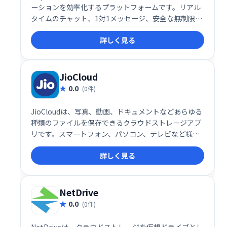
ーションを効率化するプラットフォームです。リアル
タイムのチャット、1対1メッセージ、安全な無制限ク
ラウドストレージ、高度なタスクマネージャーなどを
詳しく見る
提供。ビデオ通話、画面共有、ファイル共有にも対応
し、プロジェクトの整理や進捗管理をスムーズに行え
ます。アプリ連携機能も備え、既存ツールとの統合も
容易です。チーム、部門、プロジェクト単位での整理
JioCloud
も可能です。
0.0
(0件)
JioCloudは、写真、動画、ドキュメントなどあらゆる
種類のファイルを保存できるクラウドストレージアプ
リです。スマートフォン、パソコン、テレビなど様々
なデバイスからアクセス可能。最大100GBのオンライ
詳しく見る
ンストレージが利用でき、プロモーションを利用すれ
ばさらに容量を増やすことも可能です。大切な思い出
やファイルを安全に、そして簡単に管理しましょう。
NetDrive
0.0
(0件)