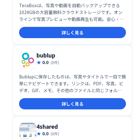
TeraBoxは、写真や動画を自動バックアップできる
1024GBの大容量無料クラウドストレージです。オン
ラインで写真プレビューや動画再生も可能。安心・安
全に大切なデータを保存・管理できます。登録も簡単
詳しく見る
で、すぐに使い始められます。
bublup
0.0
(0件)
Bublupに保存したものは、写真やタイトルで一目で簡
単にナビゲートできます。リンクは、PDF、写真、ビ
デオ、GIF、メモ、その他のファイルと同じフォルダ
ーに保存してください。レシピや面白いミームを集め
詳しく見る
ているときも、友達と旅行を計画しているときも、仕
事のプロジェクトをしているときも、すべてがうまく
調和しています。
4shared
0.0
(0件)