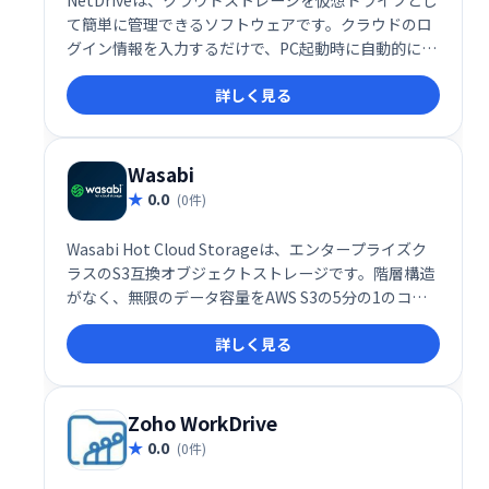
NetDriveは、クラウドストレージを仮想ドライブとし
て簡単に管理できるソフトウェアです。クラウドのロ
グイン情報を入力するだけで、PC起動時に自動的にす
べてのストレージが表示され、まるでローカルドライ
詳しく見る
ブのように利用できます。煩わしいログイン作業から
解放され、クラウドストレージをより効率的に活用で
きます。
Wasabi
0.0
(0件)
Wasabi Hot Cloud Storageは、エンタープライズク
ラスのS3互換オブジェクトストレージです。階層構造
がなく、無限のデータ容量をAWS S3の5分の1のコス
トで提供します。高速なアクセスと高い信頼性を備
詳しく見る
え、データのバックアップ、ディザスタリカバリ、ア
ーカイブなどに最適です。ビジネスの成長を支援す
る、コストパフォーマンスに優れたクラウドストレー
ジをお探しなら、Wasabiをご検討ください。
Zoho WorkDrive
0.0
(0件)