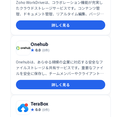
Zoho WorkDriveは、コラボレーション機能が充実し
たクラウドストレージサービスです。コンテンツ管
理、ドキュメント管理、リアルタイム編集、バージョ
ン管理などを提供し、チームでの作業効率を向上させ
詳しく見る
ます。SaaS、iOS、Androidに対応し、ドキュメント
やウェビナーによるトレーニングも用意。月額$2.50〜
利用可能で、無料プランと無料トライアルも提供して
います。Onehub、Box、Tresoritなどとの競合製品
Onehub
として、高い利便性を誇ります。
0.0
(0件)
Onehubは、あらゆる規模の企業に対応する安全なフ
ァイルストレージ＆共有サービスです。重要なファイ
ルを安全に保存し、チームメンバーやクライアントと
簡単に共有できます。スムーズな共同作業を実現し、
詳しく見る
ビジネスの効率化をサポートします。
TeraBox
0.0
(0件)