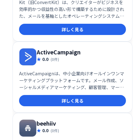
Kit（旧ConvertKit）は、クリエイターがビジネスを
効率的かつ収益性の高い形で構築するために設計され
た、メールを基軸としたオペレーティングシステムで
す。このサービスは、個人の情熱を収益に結びつける
詳しく見る
ことを目指し、メールリスト管理や自動化ツールを駆
使して、収益性と持続可能性を兼ね備えたビジネスを
サポートします。
ActiveCampaign
0.0
(0件)
ActiveCampaignは、中小企業向けオールインワンマ
ーケティングプラットフォームです。メール作成、ソ
ーシャルメディアマーケティング、顧客管理、マーケ
ティング自動化などを統合し、ユーザーフレンドリー
詳しく見る
なインターフェースで提供します。世界10万社以上が
利用し、ビジネス成長を支援しています。魅力的なメ
ール配信や高度な自動化で、顧客エンゲージメントを
高めましょう。
beehiiv
0.0
(0件)