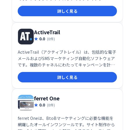
エディター、ソーシャルコンテスト、ポップアップ、
詳しく見る
フォームを備えたWishpondは、ウェブサイトと電子
メール購読者のエンゲージメントのためのツールを備
えています。
ActiveTrail
0.0
(0件)
ActiveTrail（アクティブトレイル）は、包括的な電子
メールおよびSMSマーケティング自動化ソフトウェア
です。複数のチャネルにわたってキャンペーンを計
画、作成、展開するためのプラットフォームを企業に
詳しく見る
提供します。洗練された最新のツールを使用して、マ
ーケティングを管理しやすく簡単にします。
ferret One
0.0
(0件)
ferret Oneは、BtoBマーケティングに必要な機能を
網羅したオールインワンツールです。サイト制作から