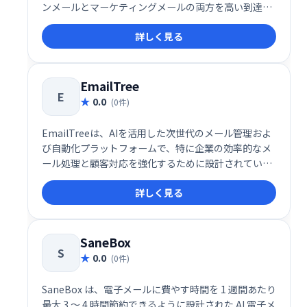
ンメールとマーケティングメールの両方を高い到達率
とスピードで届けることに特化したソリューションで
詳しく見る
す。メールの信頼性や配信パフォーマンスに加え、開
発者体験（DX）を徹底的に重視した設計により、
SaaS企業やスタートアップを中心に注目を集めていま
す。
EmailTree
E
0.0
(0件)
EmailTreeは、AIを活用した次世代のメール管理およ
び自動化プラットフォームで、特に企業の効率的なメ
ール処理と顧客対応を強化するために設計されていま
す。このサービスは、AIによるメールの分類、返信提
詳しく見る
案、センチメント分析を統合し、受信トレイ管理の生
産性を劇的に向上させます。
SaneBox
S
0.0
(0件)
SaneBox は、電子メールに費やす時間を 1 週間あたり
最大 3 ～ 4 時間節約できるように設計された AI 電子メ