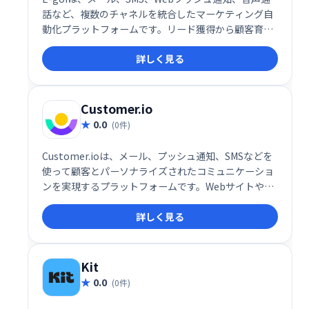
話など、複数のチャネルを統合したマーケティング自
動化プラットフォームです。リード獲得から顧客育成
まで、あらゆるマーケティング活動を効率化し、顧客
詳しく見る
ライフサイクル全体を最適化します。 単一のシステム
でキャンペーンを管理し、効果的なマルチチャネル戦
略を実現しましょう。
Customer.io
0.0
(0件)
Customer.ioは、メール、プッシュ通知、SMSなどを
使って顧客とパーソナライズされたコミュニケーショ
ンを実現するプラットフォームです。Webサイトやア
プリと連携し、リアルタイムの行動データに基づいて
詳しく見る
自動化されたメッセージ配信をトリガーします。顧客
エンゲージメントの向上とビジネス成長を促進しま
す。
Kit
0.0
(0件)