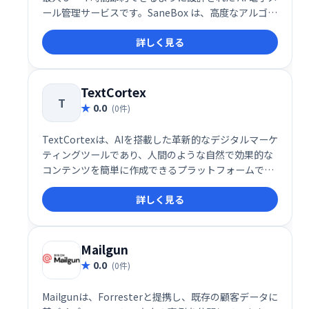
ール管理サービスです。SaneBox は、高度なアルゴリ
ズムと機械学習を使用して、受信した電子メールを重
詳しく見る
要度に応じて自動的にフォルダーに分類します。これ
により、無関係なメッセージを分類する時間を減ら
し、重要なこと、つまり電子メール以外のあらゆるこ
とに集中できるようになります。
TextCortex
T
0.0
(0件)
TextCortexは、AIを搭載した革新的なデジタルマーケ
ティングツールであり、人間のような自然で効果的な
コンテンツを簡単に作成できるプラットフォームで
す。この多機能ツールは、企業やマーケターが効率的
詳しく見る
に高品質なコンテンツを作成・管理できるように設計
されており、書き換えや要約、トーン調整など、コン
テンツ制作に必要な機能を一元化しています。
Mailgun
0.0
(0件)
Mailgunは、Forresterと提携し、既存の顧客データに