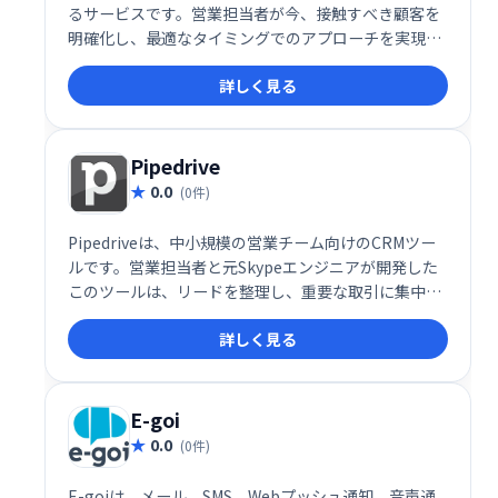
るサービスです。営業担当者が今、接触すべき顧客を
明確化し、最適なタイミングでのアプローチを実現し
ます。シンプルな操作性と強力なインフラ、そして充
詳しく見る
実したサポート体制で、営業活動をスムーズに進め、
成果最大化をサポートします。
Pipedrive
0.0
(0件)
Pipedriveは、中小規模の営業チーム向けのCRMツー
ルです。営業担当者と元Skypeエンジニアが開発した
このツールは、リードを整理し、重要な取引に集中で
きるよう支援します。販売パイプラインを可視化し、
詳しく見る
営業活動を効率化することで、売上向上に貢献しま
す。
E-goi
0.0
(0件)
E-goiは、メール、SMS、Webプッシュ通知、音声通