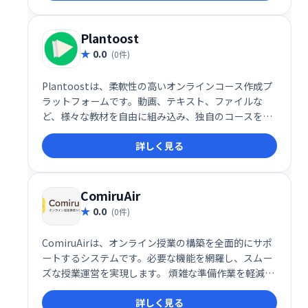
サポートします。
Plantoost
0.0
(0件)
Plantoostは、柔軟性の高いオンラインコース作成プ
ラットフォームです。動画、テキスト、ファイルな
ど、様々な教材を自由に組み込み、独自のコースを設
計できます。価格設定やコンテンツ配信も自由にカス
詳しく見る
タマイズ可能。生徒には、Q&A、クイズ、進捗レポー
ト、修了証書を提供し、効果的な学習を支援します。
ComiruAir
0.0
(0件)
ComiruAirは、オンライン授業の構築を全面的にサポ
ートするシステムです。必要な機能を網羅し、スムー
ズな授業運営を実現します。 煩雑な準備作業を軽減
し、効率的な教育環境構築を支援します。
詳しく見る