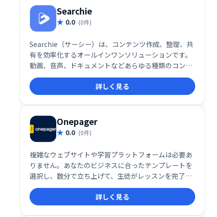
Searchie
0.0
(0件)
Searchie（サーシー）は、コンテンツ作成、整理、共
有を効率化するオールインワンソリューションです。
動画、音声、ドキュメントなどあらゆる種類のコンテ
ンツを統合的に管理し、検索・共有を容易にします。
詳しく見る
知識や経験を活かしたコンテンツビジネスの構築を強
力にサポート。視聴者とのエンゲージメントを高め、
収益化を促進します。柔軟で使いやすいインターフェ
ースで、コンテンツを最大限に活用しましょう。
Onepager
0.0
(0件)
複雑なウェブサイトや学習プラットフォームは必要あ
りません。あなたのビジネスに合ったテンプレートを
選択し、数分で立ち上げて、生徒がレッスンを完了
し、より良い結果を得て、学習体験を愛するのを手伝
詳しく見る
ってください。