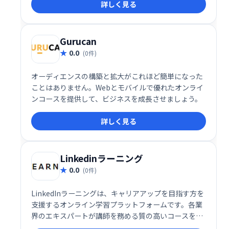
詳しく見る
提供します。オーディオ/ビデオ編集機能も充実してお
り、Mac/Windows両対応で作成したコンテンツはあ
らゆるモバイルデバイスで共有可能です。効率的なe
ラーニングコンテンツ制作を実現します。
Gurucan
0.0
(0件)
オーディエンスの構築と拡大がこれほど簡単になった
ことはありません。Webとモバイルで優れたオンライ
ンコースを提供して、ビジネスを成長させましょう。
詳しく見る
Linkedinラーニング
0.0
(0件)
LinkedInラーニングは、キャリアアップを目指す方を
支援するオンライン学習プラットフォームです。各業
界のエキスパートが講師を務める質の高いコースを提
供し、スキルアップとキャリア開発をサポートしま