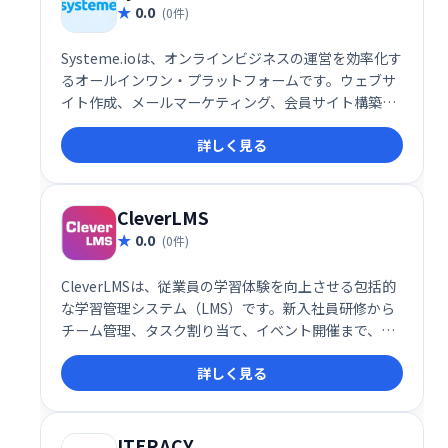
0.0
(0件)
Systeme.ioは、オンラインビジネスの運営を効率化す
るオールインワン・プラットフォームです。ウェブサ
イト作成、メールマーケティング、会員サイト構築、
アフィリエイト機能など、ビジネスに必要なツールが
詳しく見る
全て揃っています。30万人以上の起業家が利用し、そ
の信頼性を証明しています。規模や目的に関わらず、
オンラインビジネスの成長を強力にサポートします。
無料トライアルもご用意していますので、ぜひお試し
CleverLMS
ください。
0.0
(0件)
CleverLMSは、従業員の学習体験を向上させる包括的
な学習管理システム（LMS）です。新入社員研修から
チーム管理、タスク割り当て、イベント開催まで、組
織の学習ニーズを網羅します。ゲーミフィケーション
詳しく見る
やフィードバック機能でエンゲージメントを高め、ダ
ッシュボードによるデータ分析で効果的な意思決定を
支援します。直感的なUI、モバイル対応、カスタムブ
ランディングにも対応。よりスマートで効率的な職場
ITERACY