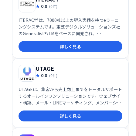
を実現します。
0.0
(0件)
ITERACY®は、7000社以上の導入実績を持つeラーニ
ングシステムです。東芝デジタルソリューションズ社
のGeneralist®/LMをベースに開発され、
LMS(Learning Management System)として、企業
詳しく見る
の学習・研修ニーズに対応します。効率的な学習環境
を提供し、従業員のスキルアップを支援します。
UTAGE
0.0
(0件)
UTAGEは、集客から売上向上までをトータルサポート
するオールインワンソリューションです。ウェブサイ
ト構築、メール・LINEマーケティング、メンバーシッ
プ管理、決済処理、顧客情報管理、業務自動化など、
詳しく見る
ビジネスに必要な機能を網羅。煩雑な作業を効率化
し、売上アップを実現します。集客や売上向上でお悩
みの事業者様は、ぜひUTAGEをご検討ください。