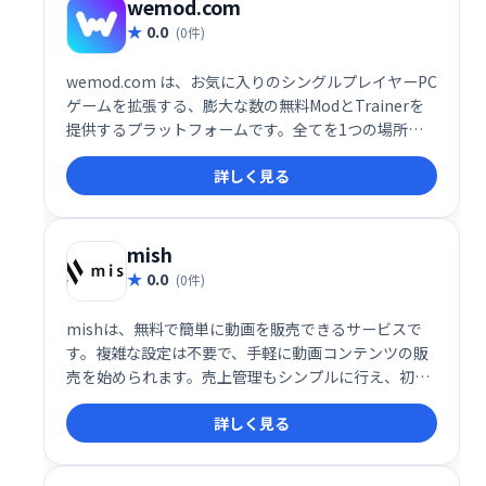
wemod.com
0.0
(0件)
wemod.com は、お気に入りのシングルプレイヤーPC
ゲームを拡張する、膨大な数の無料ModとTrainerを
提供するプラットフォームです。全てを1つの場所に
集約し、簡単にアクセスできます。ゲームプレイをカ
詳しく見る
スタマイズし、新たな楽しみ方を見つけましょう！数
千ものModとTrainerが、あなたのゲーム体験をレベ
ルアップさせます。wemod.comで、今すぐお好みの
ゲームを探して、プレイスタイルを自由にカスタマイ
mish
ズしましょう！
0.0
(0件)
mishは、無料で簡単に動画を販売できるサービスで
す。複雑な設定は不要で、手軽に動画コンテンツの販
売を始められます。売上管理もシンプルに行え、初心
者でも安心して利用できます。動画販売で収益化を目
詳しく見る
指したい方におすすめです。