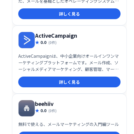
た、メールを基軸としたオペレーティングシステムで
す。このサービスは、個人の情熱を収益に結びつける
詳しく見る
ことを目指し、メールリスト管理や自動化ツールを駆
使して、収益性と持続可能性を兼ね備えたビジネスを
サポートします。
ActiveCampaign
0.0
(0件)
ActiveCampaignは、中小企業向けオールインワンマ
ーケティングプラットフォームです。メール作成、ソ
ーシャルメディアマーケティング、顧客管理、マーケ
ティング自動化などを統合し、ユーザーフレンドリー
詳しく見る
なインターフェースで提供します。世界10万社以上が
利用し、ビジネス成長を支援しています。魅力的なメ
ール配信や高度な自動化で、顧客エンゲージメントを
高めましょう。
beehiiv
0.0
(0件)
無料で使える、メールマーケティングの入門編ツール