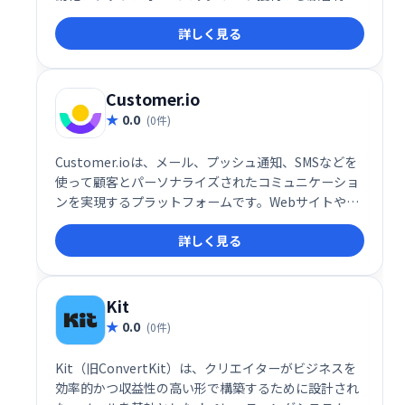
まで、あらゆるマーケティング活動を効率化し、顧客
詳しく見る
ライフサイクル全体を最適化します。 単一のシステム
でキャンペーンを管理し、効果的なマルチチャネル戦
略を実現しましょう。
Customer.io
0.0
(0件)
Customer.ioは、メール、プッシュ通知、SMSなどを
使って顧客とパーソナライズされたコミュニケーショ
ンを実現するプラットフォームです。Webサイトやア
プリと連携し、リアルタイムの行動データに基づいて
詳しく見る
自動化されたメッセージ配信をトリガーします。顧客
エンゲージメントの向上とビジネス成長を促進しま
す。
Kit
0.0
(0件)
Kit（旧ConvertKit）は、クリエイターがビジネスを
効率的かつ収益性の高い形で構築するために設計され