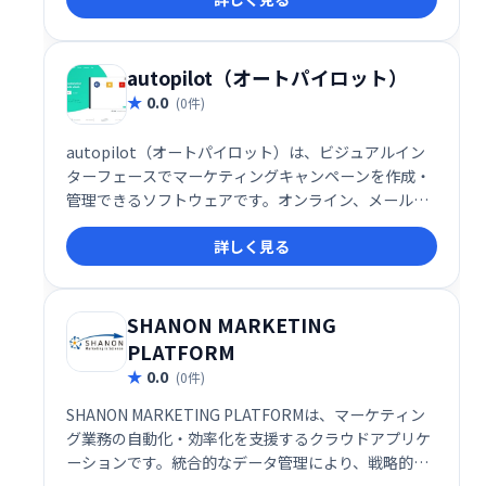
ートで、スムーズな作業を実現。クレジットカード不
要で、強力なメール自動化機能も搭載。オンラインビ
ジネスの成功を強力にサポートします。
autopilot（オートパイロット）
0.0
(0件)
autopilot（オートパイロット）は、ビジュアルイン
ターフェースでマーケティングキャンペーンを作成・
管理できるソフトウェアです。オンライン、メール、
アプリ内、SMSなど、マルチチャネルに対応し、リー
詳しく見る
ドコンバージョン（見込み客獲得）を効率化します。
直感的な操作で、効果的なマーケティング戦略を実現
し、ビジネス成長を促進します。
SHANON MARKETING
PLATFORM
0.0
(0件)
SHANON MARKETING PLATFORMは、マーケティン
グ業務の自動化・効率化を支援するクラウドアプリケ
ーションです。統合的なデータ管理により、戦略的な
コミュニケーションを実現し、効果的なマーケティン