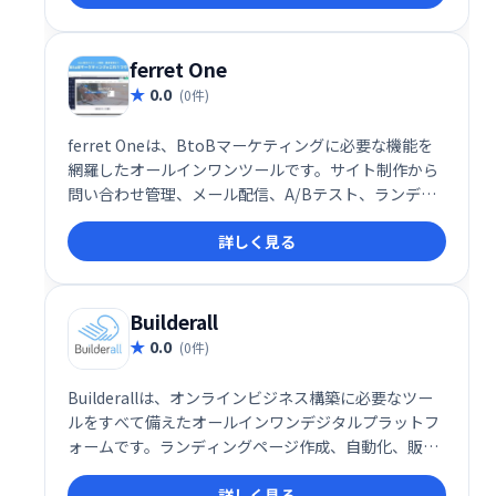
ーケティングを管理しやすく簡単にします。
ferret One
0.0
(0件)
ferret Oneは、BtoBマーケティングに必要な機能を
網羅したオールインワンツールです。サイト制作から
問い合わせ管理、メール配信、A/Bテスト、ランディ
ングページ作成、キャンペーン管理まで、全てを
詳しく見る
ferret Oneで効率的に実行できます。マーケティング
業務の最適化を実現し、ビジネス成長を強力にサポー
トします。
Builderall
0.0
(0件)
Builderallは、オンラインビジネス構築に必要なツー
ルをすべて備えたオールインワンデジタルプラットフ
ォームです。ランディングページ作成、自動化、販売
までを網羅し、音楽や画像も簡単に追加できます。直
詳しく見る
感的なドラッグ＆ドロップ編集と24時間365日のサポ