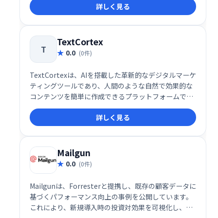
詳しく見る
要度に応じて自動的にフォルダーに分類します。これ
により、無関係なメッセージを分類する時間を減ら
し、重要なこと、つまり電子メール以外のあらゆるこ
とに集中できるようになります。
TextCortex
T
0.0
(0件)
TextCortexは、AIを搭載した革新的なデジタルマーケ
ティングツールであり、人間のような自然で効果的な
コンテンツを簡単に作成できるプラットフォームで
す。この多機能ツールは、企業やマーケターが効率的
詳しく見る
に高品質なコンテンツを作成・管理できるように設計
されており、書き換えや要約、トーン調整など、コン
テンツ制作に必要な機能を一元化しています。
Mailgun
0.0
(0件)
Mailgunは、Forresterと提携し、既存の顧客データに
基づくパフォーマンス向上の事例を公開しています。
これにより、新規導入時の投資対効果を可視化し、信