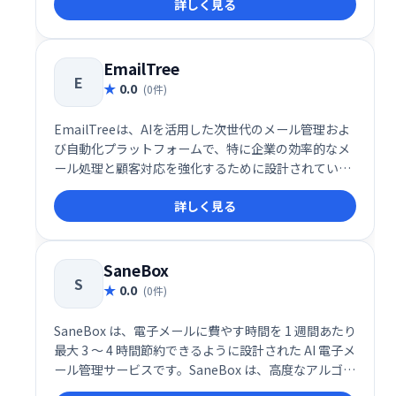
詳しく見る
す。メールの信頼性や配信パフォーマンスに加え、開
発者体験（DX）を徹底的に重視した設計により、
SaaS企業やスタートアップを中心に注目を集めていま
す。
EmailTree
E
0.0
(0件)
EmailTreeは、AIを活用した次世代のメール管理およ
び自動化プラットフォームで、特に企業の効率的なメ
ール処理と顧客対応を強化するために設計されていま
す。このサービスは、AIによるメールの分類、返信提
詳しく見る
案、センチメント分析を統合し、受信トレイ管理の生
産性を劇的に向上させます。
SaneBox
S
0.0
(0件)
SaneBox は、電子メールに費やす時間を 1 週間あたり
最大 3 ～ 4 時間節約できるように設計された AI 電子メ
ール管理サービスです。SaneBox は、高度なアルゴリ
ズムと機械学習を使用して、受信した電子メールを重