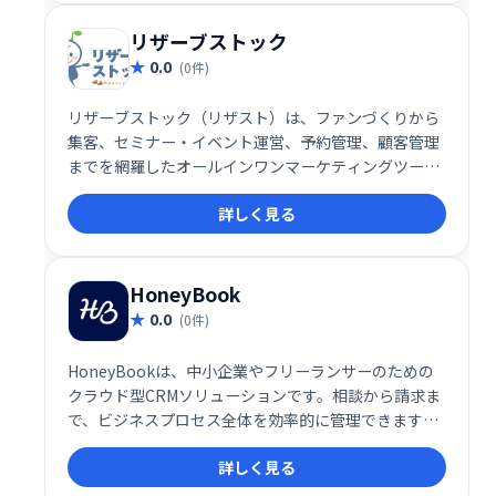
リザーブストック
0.0
(0件)
リザーブストック（リザスト）は、ファンづくりから
集客、セミナー・イベント運営、予約管理、顧客管理
までを網羅したオールインワンマーケティングツール
です。事務作業の効率化と顧客とのエンゲージメント
詳しく見る
向上を実現し、ビジネス成長を強力にサポートしま
す。様々な機能を統合することで、業務負担を軽減
し、集客から顧客育成までを一元管理できます。
HoneyBook
0.0
(0件)
HoneyBookは、中小企業やフリーランサーのための
クラウド型CRMソリューションです。相談から請求ま
で、ビジネスプロセス全体を効率的に管理できます。
プロジェクト管理、顧客予約、請求書発行、オンライ
詳しく見る
ン契約、支払い管理など、ビジネスに必要な機能をワ
ンストップで提供。スムーズなワークフローを実現