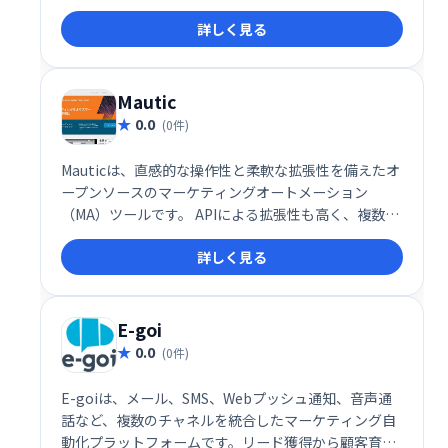
きるよう支援します。販売パイプラインを可視化し、
詳しく見る
営業活動を効率化することで、売上向上に貢献しま
す。
Mautic
0.0
(0件)
Mauticは、直感的な操作性と柔軟な拡張性を備えたオ
ープンソースのマーケティングオートメーション
（MA）ツールです。 APIによる拡張性も高く、複数部
署での統合的なマーケティングを実現します。無料で
詳しく見る
ご利用いただけるので、手軽にマーケティング活動の
自動化を始めることができます。
E-goi
0.0
(0件)
E-goiは、メール、SMS、Webプッシュ通知、音声通
話など、複数のチャネルを統合したマーケティング自
動化プラットフォームです。リード獲得から顧客育成