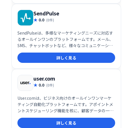
し、生産性を向上させます。
SendPulse
0.0
(0件)
SendPulseは、多様なマーケティングニーズに対応す
るオールインワンのプラットフォームです。メール、
SMS、チャットボットなど、様々なコミュニケーショ
ンチャネルを活用したマーケティングキャンペーンを
詳しく見る
効率的に実行できます。ユーザーフレンドリーなイン
ターフェースで、初心者にも簡単に利用可能。顧客エ
ンゲージメントを高め、ビジネス成長を促進します。
詳細な分析機能も搭載し、効果測定も容易です。
user.com
0.0
(0件)
User.comは、ビジネス向けのオールインワンマーケ
ティング自動化プラットフォームです。アポイントメ
ントスケジューリング機能を核に、顧客データの一元
管理でエンゲージメントとコンバージョン率向上を実
詳しく見る
現します。様々なコミュニケーションチャネルを統合