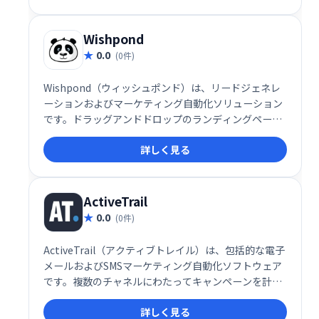
し、効率的な顧客接点を促進。予約スケジュールの最
適化で、ビジネス成長を支援します。
Wishpond
0.0
(0件)
Wishpond（ウィッシュポンド）は、リードジェネレ
ーションおよびマーケティング自動化ソリューション
です。ドラッグアンドドロップのランディングページ
エディター、ソーシャルコンテスト、ポップアップ、
詳しく見る
フォームを備えたWishpondは、ウェブサイトと電子
メール購読者のエンゲージメントのためのツールを備
えています。
ActiveTrail
0.0
(0件)
ActiveTrail（アクティブトレイル）は、包括的な電子
メールおよびSMSマーケティング自動化ソフトウェア
です。複数のチャネルにわたってキャンペーンを計
画、作成、展開するためのプラットフォームを企業に
詳しく見る
提供します。洗練された最新のツールを使用して、マ