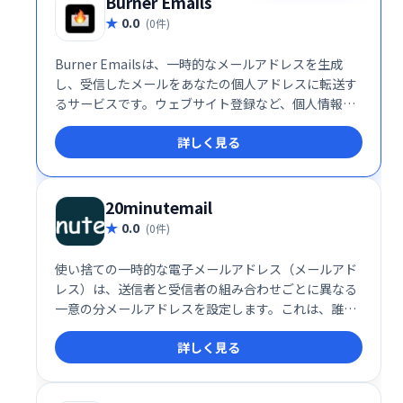
Burner Emails
0.0
(0件)
Burner Emailsは、一時的なメールアドレスを生成
し、受信したメールをあなたの個人アドレスに転送す
るサービスです。ウェブサイト登録など、個人情報の
保護が必要な場面でプライバシーを守ります。不要な
詳しく見る
メール受信を避け、安全にオンラインサービスを利用
できます。手軽で便利なメール管理を実現します。
20minutemail
0.0
(0件)
使い捨ての一時的な電子メールアドレス（メールアド
レス）は、送信者と受信者の組み合わせごとに異なる
一意の分メールアドレスを設定します。これは、誰か
が電子メールアドレスをスパムリストまたは他の悪意
詳しく見る
のあるエンティティに販売またはリリースする可能性
があるシナリオで最も役立ちます。