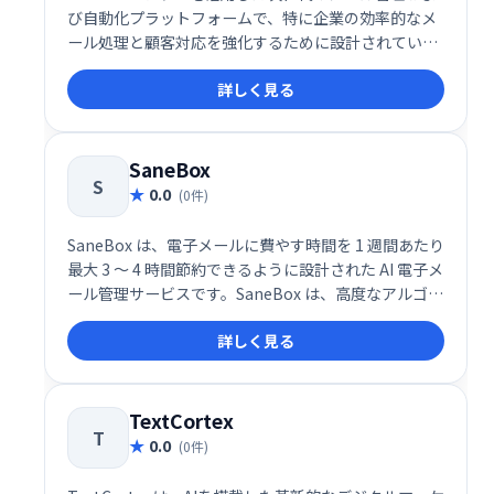
び自動化プラットフォームで、特に企業の効率的なメ
ール処理と顧客対応を強化するために設計されていま
す。このサービスは、AIによるメールの分類、返信提
詳しく見る
案、センチメント分析を統合し、受信トレイ管理の生
産性を劇的に向上させます。
SaneBox
S
0.0
(0件)
SaneBox は、電子メールに費やす時間を 1 週間あたり
最大 3 ～ 4 時間節約できるように設計された AI 電子メ
ール管理サービスです。SaneBox は、高度なアルゴリ
ズムと機械学習を使用して、受信した電子メールを重
詳しく見る
要度に応じて自動的にフォルダーに分類します。これ
により、無関係なメッセージを分類する時間を減ら
し、重要なこと、つまり電子メール以外のあらゆるこ
とに集中できるようになります。
TextCortex
T
0.0
(0件)