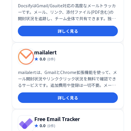
DocsifyはGmail/Gsuite対応の高度なメールトラッカ
ーです。メール、リンク、添付ファイル(PDF含む)の
開封状況を追跡し、チーム全体で共有できます。独自
のテキストショートカットでテンプレートを作成、チ
詳しく見る
ームメンバーの生産性も把握可能です。過払いなしで
利用でき、チームワークの向上と業務効率化を支援し
ます。
mailalert
0.0
(0件)
mailalertは、GmailとChrome拡張機能を使って、メ
ール開封状況やリンククリック状況を無料で確認でき
るサービスです。追加費用や登録は一切不要。メール
が開封された日時や、リンクをクリックされたかどう
詳しく見る
かを簡単に把握し、メールマーケティングの効果測定
に役立てられます。今すぐ無料でメール追跡を始めま
しょう！
Free Email Tracker
0.0
(0件)