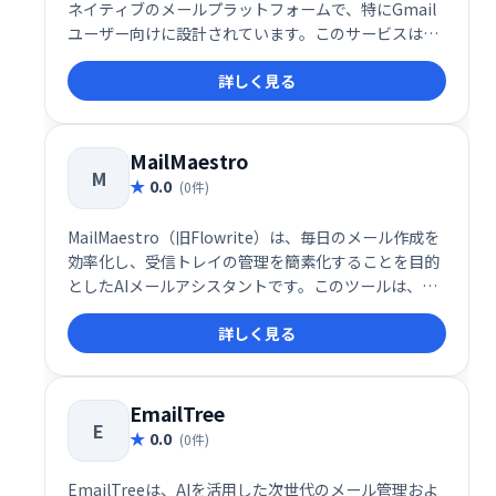
ネイティブのメールプラットフォームで、特にGmail
ユーザー向けに設計されています。このサービスは、
高度なAI機能とリアルタイムのチームコラボレーショ
詳しく見る
ン機能を備え、個人およびチームのメール業務を効率
化します。以下に、その特徴を専門家の視点から解説
します。
MailMaestro
M
0.0
(0件)
MailMaestro（旧Flowrite）は、毎日のメール作成を
効率化し、受信トレイの管理を簡素化することを目的
としたAIメールアシスタントです。このツールは、シ
ンプルかつ強力なAI技術を活用して、少ない労力でプ
詳しく見る
ロフェッショナルなメールを作成できる点が特徴で
す。日々のコミュニケーションにかかる負担を軽減
し、生産性を高めることを目指しています。
EmailTree
E
0.0
(0件)
EmailTreeは、AIを活用した次世代のメール管理およ