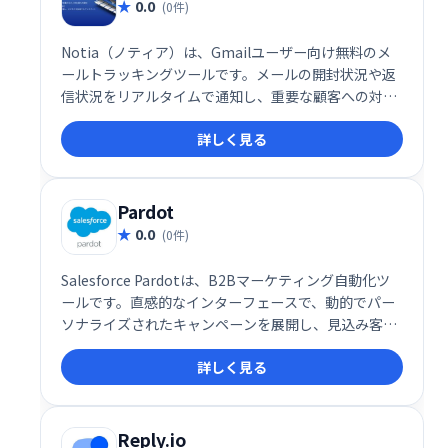
0.0
(0件)
Notia（ノティア）は、Gmailユーザー向け無料のメ
ールトラッキングツールです。メールの開封状況や返
信状況をリアルタイムで通知し、重要な顧客への対応
漏れやクレームメールへの迅速な対応をサポートしま
詳しく見る
す。Gmailと連携するだけで簡単に利用でき、ビジネ
スシーンでのコミュニケーション効率を向上させま
す。
Pardot
0.0
(0件)
Salesforce Pardotは、B2Bマーケティング自動化ツ
ールです。直感的なインターフェースで、動的でパー
ソナライズされたキャンペーンを展開し、見込み客を
育成します。効率的なマーケティング活動を実現し、
詳しく見る
収益向上に貢献します。
Reply.io