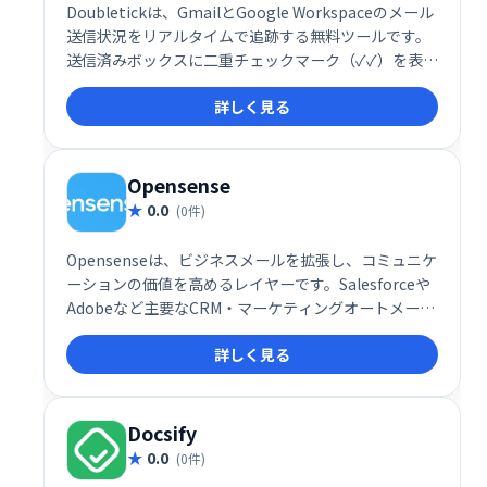
Doubletickは、GmailとGoogle Workspaceのメール
送信状況をリアルタイムで追跡する無料ツールです。
送信済みボックスに二重チェックマーク（✓✓）を表示
し、デスクトップ通知で開封状況をお知らせします。
詳しく見る
無制限で利用でき、メールの開封確認をスムーズに行
えます。
Opensense
0.0
(0件)
Opensenseは、ビジネスメールを拡張し、コミュニケ
ーションの価値を高めるレイヤーです。Salesforceや
Adobeなど主要なCRM・マーケティングオートメーシ
ョンツールとのネイティブ連携により、メール送信時
詳しく見る
に3つの強力な機能を利用可能。日常業務の効率化と
生産性向上に貢献します。よりスマートなコミュニケ
ーションで、ビジネスの可能性を最大限に引き出しま
しょう。
Docsify
0.0
(0件)