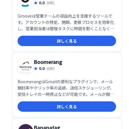
0.0
(0件)
Grooveは営業チームの収益向上を支援するツールで
す。アカウントの特定、閉鎖、更新プロセスを効率化
し、営業担当者は管理タスクに時間を割くことなく、
顧客との関係構築・育成に集中できます。 より価値の
詳しく見る
ある活動に時間を費やし、売上向上を実現しましょ
う。
Boomerang
0.0
(0件)
BoomerangはGmailの便利なプラグインで、メール
開封率やクリック率の追跡、送信スケジューリング、
受信トレイの一時停止などが可能です。メールが開か
れた回数、時間、クリックされたリンクなども確認で
詳しく見る
き、AIアシスタントによるメール作成支援機能も搭
載。効率的なメール管理を実現します。
Bananatag