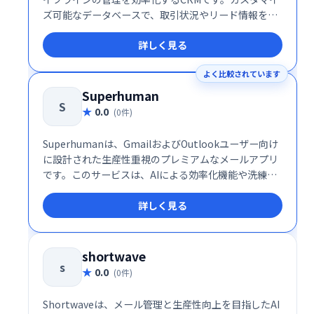
ズ可能なデータベースで、取引状況やリード情報を一
括管理。受信トレイの検索時間を削減し、ビジネス成
詳しく見る
長に集中できます。無料CRMを提供しており、簡単に
設定・利用可能です。
よく比較されています
Superhuman
S
0.0
(0件)
Superhumanは、GmailおよびOutlookユーザー向け
に設計された生産性重視のプレミアムなメールアプリ
です。このサービスは、AIによる効率化機能や洗練さ
れたインターフェースを提供し、チーム全体のコミュ
詳しく見る
ニケーションを迅速化するとともに、個々の作業効率
を向上させます。
shortwave
s
0.0
(0件)
Shortwaveは、メール管理と生産性向上を目指したAI