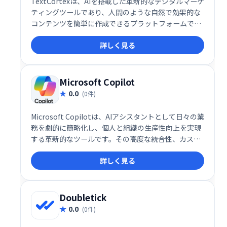
TextCortexは、AIを搭載した革新的なデジタルマーケ
ティングツールであり、人間のような自然で効果的な
コンテンツを簡単に作成できるプラットフォームで
す。この多機能ツールは、企業やマーケターが効率的
詳しく見る
に高品質なコンテンツを作成・管理できるように設計
されており、書き換えや要約、トーン調整など、コン
テンツ制作に必要な機能を一元化しています。
Microsoft Copilot
0.0
(0件)
Microsoft Copilotは、AIアシスタントとして日々の業
務を劇的に簡略化し、個人と組織の生産性向上を実現
する革新的なツールです。その高度な統合性、カスタ
マイズ性、そして自然言語での操作性により、デジタ
詳しく見る
ルワークプレイスの未来を切り開く重要な存在として
注目されています。
Doubletick
0.0
(0件)