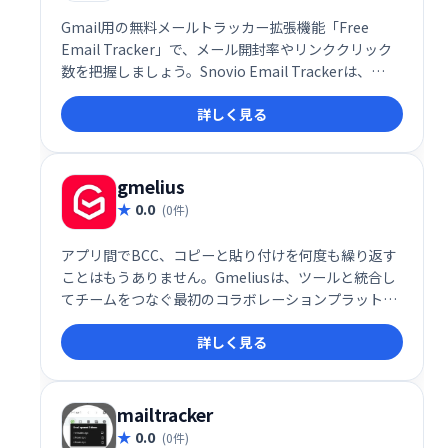
Gmail用の無料メールトラッカー拡張機能「Free
Email Tracker」で、メール開封率やリンククリック
数を把握しましょう。Snovio Email Trackerは、
GmailまたはG Suiteインターフェース上で、受信者の
詳しく見る
メール開封状況をシンプルに表示します。無料で利用
でき、見込み客のエンゲージメント状況を効率的に確
認し、効果的なメールマーケティングを実現できま
す。
gmelius
0.0
(0件)
アプリ間でBCC、コピーと貼り付けを何度も繰り返す
ことはもうありません。Gmeliusは、ツールと統合し
てチームをつなぐ最初のコラボレーションプラットフ
ォームです。Gmeliusは、お気に入りの毎日のアプリ
詳しく見る
ケーションとデバイスで利用できます。
mailtracker
0.0
(0件)