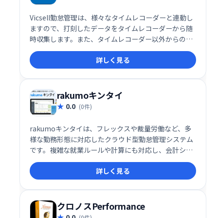
Vicsell勤怠管理は、様々なタイムレコーダーと連動し
ますので、打刻したデータをタイムレコーダーから随
時収集します。また、タイムレコーダー以外からの打
刻も可能です(Webブラウザ/携帯電話/スマートフォ
詳しく見る
ン)。
rakumoキンタイ
0.0
(0件)
rakumoキンタイは、フレックスや裁量労働など、多
様な勤務形態に対応したクラウド型勤怠管理システム
です。複雑な就業ルールや計算にも対応し、会計シス
テムとの連携も可能です。スマホ打刻にも対応し、正
詳しく見る
確な勤務情報の把握と効率的な集計を実現します。働
き方改革法にも準拠しています。
クロノスPerformance
0.0
(0件)