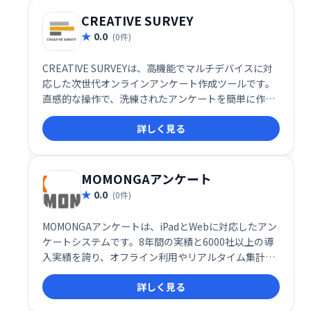
CREATIVE SURVEY
0.0
(0件)
CREATIVE SURVEYは、高機能でマルチデバイスに対
応した次世代オンラインアンケート作成ツールです。
直感的な操作で、洗練されたアンケートを簡単に作成
できます。様々なデバイスで回答可能、集計・分析機
詳しく見る
能も充実しており、効率的な調査を実現します。ビジ
ネスシーンから個人利用まで幅広く活用できます。
MOMONGAアンケート
0.0
(0件)
MOMONGAアンケートは、iPadとWebに対応したアン
ケートシステムです。8年間の実績と6000社以上の導
入実績を誇り、オフライン利用やリアルタイム集計、
名刺データ化など、ビジネスシーンに最適な機能を備
詳しく見る
えています。展示会やイベントなどでの活用事例も多
数。効率的なアンケート実施をサポートします。