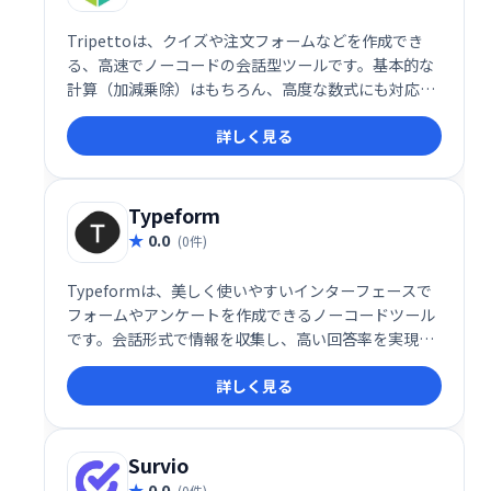
Tripettoは、クイズや注文フォームなどを作成でき
る、高速でノーコードの会話型ツールです。基本的な
計算（加減乗除）はもちろん、高度な数式にも対応。
この強力な機能は無料で利用できます！スマートな会
詳しく見る
話設計で、効率的なフォーム作成を実現します。
Typeform
0.0
(0件)
Typeformは、美しく使いやすいインターフェースで
フォームやアンケートを作成できるノーコードツール
です。会話形式で情報を収集し、高い回答率を実現し
ます。500以上のアプリと連携し、データの活用を促
詳しく見る
進します。無料プランもあり、手軽に開始できます。
プロフェッショナルなフォーム作成で、業務効率化と
顧客満足度向上を目指しましょう。
Survio
0.0
(0件)