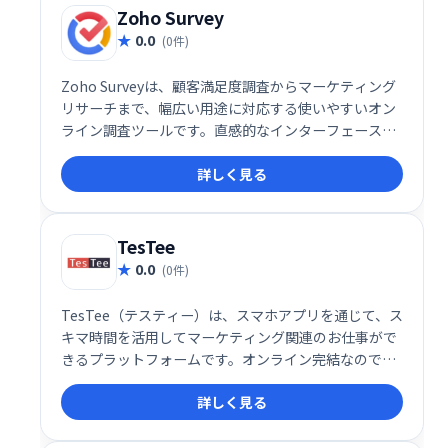
Zoho Survey
0.0
(0件)
Zoho Surveyは、顧客満足度調査からマーケティング
リサーチまで、幅広い用途に対応する使いやすいオン
ライン調査ツールです。直感的なインターフェース
で、簡単に調査を作成・配信・分析できます。豊富な
詳しく見る
テンプレートも用意されているため、初心者でもスム
ーズに利用可能です。ビジネスニーズに合わせた調査
の実施を、Zoho Surveyで効率化しましょう。
TesTee
0.0
(0件)
TesTee（テスティー）は、スマホアプリを通じて、ス
キマ時間を活用してマーケティング関連のお仕事がで
きるプラットフォームです。オンライン完結なので、
場所を選ばず手軽に始められます。空いた時間を有効
詳しく見る
活用し、収入を得たい方におすすめです。