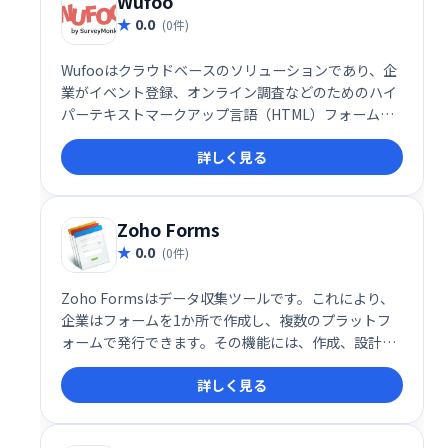
Wufoo
0.0
(0件)
Wufooはクラウドベースのソリューションであり、企
業がイベント登録、オンライン調査などのためのハイ
パーテキストマークアップ言語（HTML）フォームを
作成するプロセスを自動化するのに役立ちます。主な
詳しく見る
機能には、リモートアクセス、ブランディング、アラ
ート/通知、Secure Sockets Layer（SSL）暗号化、ソ
ーシャルシェアリングなどがあります。
Zoho Forms
0.0
(0件)
Zoho Formsはデータ収集ツールです。これにより、
企業はフォームを1か所で作成し、複数のプラットフ
ォームで発行できます。その機能には、作成、設計、
公開、通知、統合、分析が含まれます。これらの機能
詳しく見る
は、フォームのパーソナライズとPDFの作成に役立ち
ます。ユーザーは電子メール警告を構成することもで
きます。