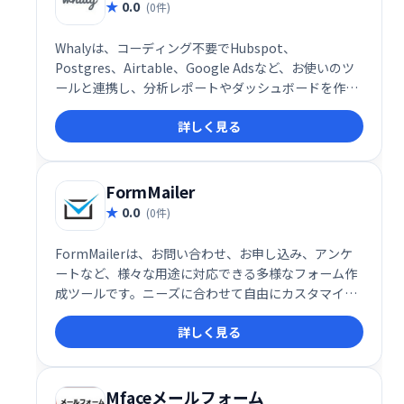
0.0
(0件)
Whalyは、コーディング不要でHubspot、
Postgres、Airtable、Google Adsなど、お使いのツ
ールと連携し、分析レポートやダッシュボードを作成
できるビジネス向けツールです。データは自動同期さ
詳しく見る
れるため、複数のデータソースを横断したレポート作
成や、効果的なダッシュボード設計が可能です。ビジ
ネスチームの生産性向上に貢献します。
FormMailer
0.0
(0件)
FormMailerは、お問い合わせ、お申し込み、アンケ
ートなど、様々な用途に対応できる多様なフォーム作
成ツールです。ニーズに合わせて自由にカスタマイズ
し、効率的な情報収集を実現します。アイデア次第で
詳しく見る
幅広い活用が可能です。
Mfaceメールフォーム