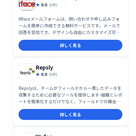
0.0
(0件)
Mfaceメールフォームは、問い合わせや申し込みフォ
ームを簡単に作成できる無料サービスです。メールで
回答を受信でき、デザインも自由にカスタマイズ可能
です。携帯電話からも利用でき、SSL暗号化通信に対
詳しく見る
応しているのでセキュリティも安心です。商用サイト
でも利用でき、手軽に導入できます。問い合わせフォ
ーム作成にお困りの方は、ぜひMfaceメールフォーム
をご利用ください。
Repsly
0.0
(0件)
Repslyは、チームがフィールドから一貫したデータを
収集するために必要なツールを提供します-組織とレポ
ートを簡素化するだけでなく、フィールドでの機会に
俊敏に対応できるようにします。
詳しく見る