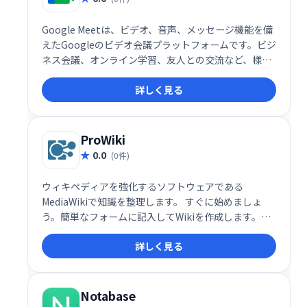
Google Meetは、ビデオ、音声、メッセージ機能を備
えたGoogleのビデオ会議プラットフォームです。ビジ
ネス会議、オンライン学習、友人との交流など、様々
なシーンで活用できます。シンプルで高機能なインタ
詳しく見る
ーフェースで、スムーズなコミュニケーションを実
現。場所を選ばず、チームや仲間と簡単に繋がること
を可能にします。 無料プランから利用でき、ビジネス
ニーズにも対応する柔軟性も魅力です。
ProWiki
0.0
(0件)
ウィキペディアを強化するソフトウェアである
MediaWikiで知識を整理します。 すぐに始めましょ
う。簡単なフォームに記入してWikiを作成します。同
僚を招待して参加するか、すぐに編集を開始してくだ
詳しく見る
さい。Wikiはプロトタイピングに最適です。
Notabase