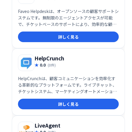
Faveo Helpdeskは、オープンソースの顧客サポートシ
ステムです。無制限のエージェントアクセスが可能
で、チケットベースのサポートにより、効率的な顧客
対応を実現します。特にスタートアップや中小企業向
詳しく見る
けに設計されており、自動化されたヘルプデスクシス
テムで顧客サポート業務を管理できます。
HelpCrunch
0.0
(0件)
HelpCrunchは、顧客コミュニケーションを効率化す
る革新的なプラットフォームです。ライブチャット、
チケットシステム、マーケティングオートメーショ
ン、メールマーケティングなどを統合し、見込み客獲
詳しく見る
得から顧客維持まで、顧客ライフサイクル全体をサポ
ートします。Web・モバイルビジネスの顧客ロイヤル
ティ向上と売上増加に貢献します。
LiveAgent
0.0