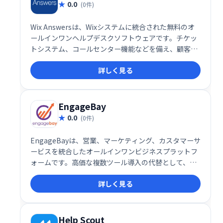
0.0
(0件)
Wix Answersは、Wixシステムに統合された無料のオ
ールインワンヘルプデスクソフトウェアです。チケッ
トシステム、コールセンター機能などを備え、顧客サ
ポートに必要なツールを網羅的に提供します。Wixユ
詳しく見る
ーザーは、Wix Answersを活用することで、独自のサ
ービスデスクを構築し、効率的なカスタマーサポート
を実現できます。ビジネス規模を問わず、スムーズな
顧客対応を支援します。
EngageBay
0.0
(0件)
EngageBayは、営業、マーケティング、カスタマーサ
ービスを統合したオールインワンビジネスプラットフ
ォームです。高価な複数ツール導入の代替として、電
子メールマーケティング、CRM、販売管理、ライブチ
詳しく見る
ャット、マーケティングオートメーションなどを提供
します。直感的なインターフェースでビジネスの維
持・成長を支援します。
Help Scout