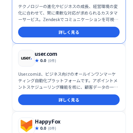
テクノロジーの進化やビジネスの成長、経営環境の変
化に合わせて、常に柔軟な対応が求められるカスタマ
ーサービス。Zendeskでコミュニケーションを可視化
し、お客様の期待値を超える体験を届けませんか？
詳しく見る
user.com
0.0
(0件)
User.comは、ビジネス向けのオールインワンマーケ
ティング自動化プラットフォームです。アポイントメ
ントスケジューリング機能を核に、顧客データの一元
管理でエンゲージメントとコンバージョン率向上を実
詳しく見る
現します。様々なコミュニケーションチャネルを統合
し、効率的な顧客接点を促進。予約スケジュールの最
適化で、ビジネス成長を支援します。
HappyFox
0.0
(0件)