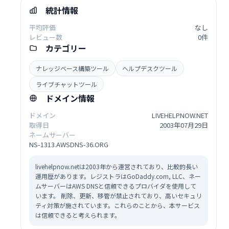
統計情報
平均評価
なし
レビュー数
0件
カテゴリー
ナレッジベース構築ツール
ヘルプデスクツール
ライブチャットツール
ドメイン情報
ドメイン
LIVEHELPNOW.NET
取得日
2003年07月29日
ネームサーバー
NS-1313.AWSDNS-36.ORG
livehelpnow.netは2003年から運営されており、比較的長い
運用歴があります。レジストラはGoDaddy.com, LLC、ネー
ムサーバーはAWS DNSと信頼できるプロバイダを使用して
います。 削除、更新、移管が禁止されており、高いセキュリ
ティ対策が施されています。これらのことから、本サービス
は信頼できると考えられます。