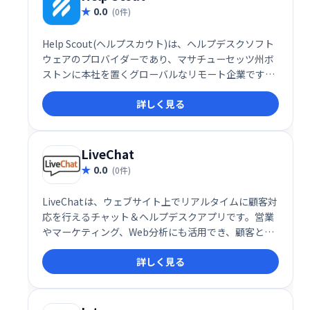
0.0
(0件)
Help Scout(ヘルプスカウト)は、ヘルプデスクソフト
ウェアのプロバイダーであり、マサチューセッツ州ボ
ストンに本社を置くグローバルなリモート企業です。
同社は、電子メールベースの顧客サポートプラットフ
詳しく見る
ォーム、ナレッジベースツール、および顧客サービス
の専門家向けの埋め込み可能な検索/連絡先ウィジェッ
トを提供しています。
LiveChat
0.0
(0件)
LiveChatは、ウェブサイト上でリアルタイムに顧客対
応を行えるチャット＆ヘルプデスクアプリです。営業
やマーケティング、Web分析にも活用でき、顧客との
エンゲージメントを高めることで、売上向上に貢献し
詳しく見る
ます。チーム全体で顧客対応の効率を改善し、サービ
ス品質を向上させるための強力なツールです。