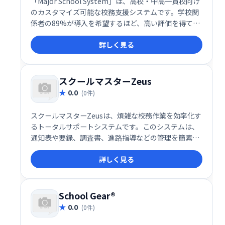
「Major School System」は、高校・中高一貫校向け
のカスタマイズ可能な校務支援システムです。学校関
係者の89%が導入を希望するほど、高い評価を得てい
ます。柔軟性と高機能性を兼ね備え、学校業務の効率
詳しく見る
化を強力にサポートします。煩雑な業務を軽減し、教
職員の負担を減らし、教育活動に集中できる環境づく
りを実現します。
スクールマスターZeus
0.0
(0件)
スクールマスターZeusは、煩雑な校務作業を効率化す
るトータルサポートシステムです。このシステムは、
通知表や要録、調査書、進路指導などの管理を簡素化
し、先生方が理想の学校運営に集中できるよう設計さ
詳しく見る
れています。
School Gear®
0.0
(0件)