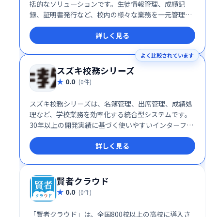
括的なソリューションです。生徒情報管理、成績記
録、証明書発行など、校内の様々な業務を一元管理
し、教職員の負担を軽減します。これにより、先生方
詳しく見る
は生徒への指導に集中できるようになり、質の高い教
育活動に専念できます。日々の業務効率化を実現し、
よく比較されています
教育現場の活性化に貢献します。
スズキ校務シリーズ
0.0
(0件)
スズキ校務シリーズは、名簿管理、出席管理、成績処
理など、学校業務を効率化する統合型システムです。
30年以上の開発実績に基づく使いやすいインターフェ
ースと、個々の学校ニーズに合わせたカスタマイズ、
詳しく見る
大量データの高速処理が特長。APPLIC準拠で教育基本
情報データとの連携も可能です。校務の効率化、生産
性向上を実現します。
賢者クラウド
0.0
(0件)
「賢者クラウド」は、全国800校以上の高校に導入さ