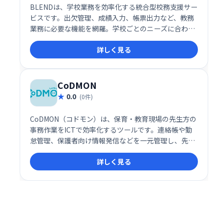
BLENDは、学校業務を効率化する統合型校務支援サー
ビスです。出欠管理、成績入力、帳票出力など、教務
業務に必要な機能を網羅。学校ごとのニーズに合わせ
た柔軟なカスタマイズが可能なため、最適なシステム
詳しく見る
構築を実現します。リーズナブルな価格で、学校独自
の運用方法に合わせた運用が可能です。
CoDMON
0.0
(0件)
CoDMON（コドモン）は、保育・教育現場の先生方の
事務作業をICTで効率化するツールです。連絡帳や勤
怠管理、保護者向け情報発信などを一元管理し、先生
方の働き方改革と保育・教育の質向上を支援します。
詳しく見る
業務の省力化により、先生は子どもたちとの時間によ
り集中できます。