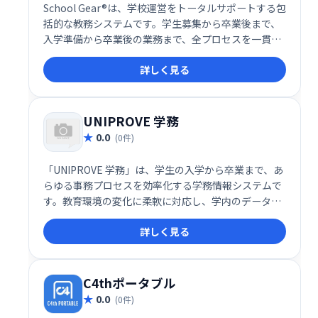
School Gear®は、学校運営をトータルサポートする包
括的な教務システムです。学生募集から卒業後まで、
入学準備から卒業後の業務まで、全プロセスを一貫し
て支援します。柔軟な開講期設定や非定型業務への迅
詳しく見る
速な対応、ナレッジ機能による業務効率化、充実した
サポートデスクなど、中学から大学院まで幅広い教育
機関のニーズに対応します。カリキュラムのカスタマ
イズにも柔軟に対応可能です。
UNIPROVE 学務
0.0
(0件)
「UNIPROVE 学務」は、学生の入学から卒業まで、あ
らゆる事務プロセスを効率化する学務情報システムで
す。教育環境の変化に柔軟に対応し、学内のデータを
統合的に管理・活用することで、教育の質向上と経営
詳しく見る
効率化を実現します。教育評価や大学改革にも役立つ
基盤を提供し、より効果的な意思決定を支援します。
C4thポータブル
0.0
(0件)