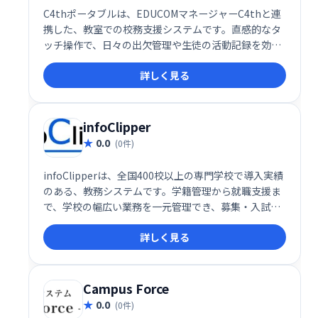
C4thポータブルは、EDUCOMマネージャーC4thと連
携した、教室での校務支援システムです。直感的なタ
ッチ操作で、日々の出欠管理や生徒の活動記録を効率
的に行えます。リアルタイム記録と事後確認機能によ
詳しく見る
り、教員の業務負担を軽減し、生徒理解を深めます。
授業改善にも繋がる、便利なツールです。
infoClipper
0.0
(0件)
infoClipperは、全国400校以上の専門学校で導入実績
のある、教務システムです。学籍管理から就職支援ま
で、学校の幅広い業務を一元管理でき、募集・入試か
ら成績管理、学生指導、就職活動までを統合的にサポ
詳しく見る
ートします。業務効率の大幅な向上を実現し、学校運
営の負担軽減に貢献します。豊富な導入実績に基づく
ノウハウで、最適なシステム運用を支援します。
Campus Force
0.0
(0件)