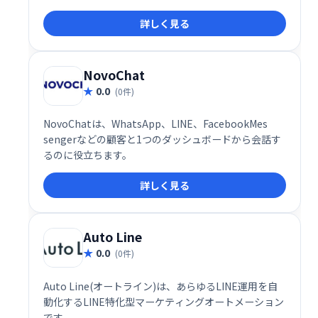
までを自動化し、業務効率化と売上拡大を支援しま
詳しく見る
す。多くの企業で導入実績があり、LINE公式アカウン
トを最大限に活用した効果的な顧客コミュニケーショ
ンを実現します。オールインワンで様々な機能を提供
することで、複雑な業務をシンプルに効率化し、ビジ
NovoChat
ネスの成長を促進します。
0.0
(0件)
NovoChatは、WhatsApp、LINE、FacebookMes​​
sengerなどの顧客と1つのダッシュボードから会話す
るのに役立ちます。
詳しく見る
Auto Line
0.0
(0件)
Auto Line(オートライン)は、あらゆるLINE運用を自
動化するLINE特化型マーケティングオートメーション
です。