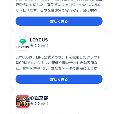
要SNSに対応した、高品質なフォロワーやいいね増加
サービスです。日本企業運営で安心安全、SNS規約を
遵守しているのでアカウント凍結の心配もありませ
詳しく見る
ん。ワンクリックで簡単に注文でき、自然なフォロワ
ーを増やし、アカウントのエンゲージメントを高めら
れます。人気No.1サービスで、集客アップを目指しま
しょう！
LOYCUS
0.0
(0件)
LOYCUSは、LINE公式アカウントを拡張したクラウド
型CRMです。シナリオ配信や問い合わせ自動返信な
ど、業務を効率化し、友だちデータの蓄積による効果
最大化を実現します。セグメント配信で最適なメッセ
詳しく見る
ージを最適な顧客に届けることで、配信費用を抑えつ
つ成果を向上させます。さらに、詳細な分析と効果の
可視化により、PDCAサイクルの迅速な実行を支援し
ます。
心絵京都
0.0
(0件)