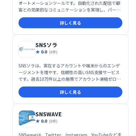
オートメーションツールです。自動化された配信で顧
客との効果的なコミュニケーションを実現し、パーソ
ナライズされたメッセージの送信やデータの一元管
詳しく見る
理、効果測定を支援します。マーケティング業務の効
率化と成果向上に繋がる、LINE公式アカウントを活用
した最適なマーケティングソリューションです。
SNSソラ
0.0
(0件)
SNSソラは、実在するアカウントや端末からのエンゲ
ージメントを増やす、信頼性の高いSNS支援サービス
です。過去10万件以上の施策でアカウント凍結ゼロを
達成しており、安心してご利用いただけます。
詳しく見る
SNSWAVE
0.0
(0件)
SNSwaveは、Twitter、Instagram、YouTubeなど主