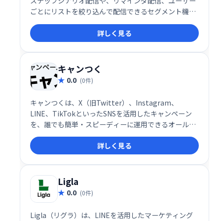
ステップシナリオ配信や、リマインダ配信、ユーザー
ごとにリストを絞り込んで配信できるセグメント機能
などを追加。メールよりも到達率が高く、リアルタイ
詳しく見る
ムにプッシュ通知がされるLINEメッセージを送信でき
るようになります。30日間無料でお試しができます.
キャンつく
0.0
(0件)
キャンつくは、X（旧Twitter）、Instagram、
LINE、TikTokといったSNSを活用したキャンペーン
を、誰でも簡単・スピーディーに運用できるオールイ
ンワンのキャンペーン支援ツールです。名前の通り
詳しく見る
「キャンペーンをつくる」を省力化・自動化すること
に特化しており、導入企業数は3,500社以上、リピー
ト率は80％超と、多くのマーケティング担当者から高
く評価されています。
Ligla
0.0
(0件)
Ligla（リグラ）は、LINEを活用したマーケティング