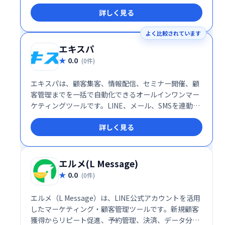
詳しく見る
よく比較されています
エキスパ
0.0
(0件)
エキスパは、顧客集客、情報配信、セミナー開催、顧
客管理までを一括で自動化できるオールインワンマー
ケティングツールです。LINE、メール、SMSを連動さ
せた「トリプル配信」により到達率を最大化し、顧客
詳しく見る
一人ひとりに合わせたシナリオ設計が可能です。配信
や管理を自動化することで、作業時間を短縮しコスト
を削減。さらに、ノーコードでのサイト作成やセミナ
ー運営機能も搭載しており、ビジネスの効率化とスケ
エルメ(L Message)
ールアップを強力にサポートします。
0.0
(0件)
エルメ（L Message）は、LINE公式アカウントを活用
したマーケティング・顧客管理ツールです。新規顧客
獲得からリピート促進、予約管理、決済、データ分析