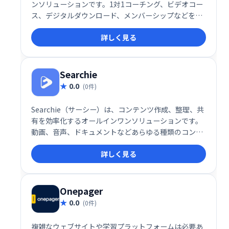
ンソリューションです。1対1コーチング、ビデオコー
ス、デジタルダウンロード、メンバーシップなどを、
簡単に管理・販売できます。堅牢で洗練されたシステ
詳しく見る
ムを、手頃な価格で提供。あなたの才能を収益化し、
ビジネスを成長させましょう！
Searchie
0.0
(0件)
Searchie（サーシー）は、コンテンツ作成、整理、共
有を効率化するオールインワンソリューションです。
動画、音声、ドキュメントなどあらゆる種類のコンテ
ンツを統合的に管理し、検索・共有を容易にします。
詳しく見る
知識や経験を活かしたコンテンツビジネスの構築を強
力にサポート。視聴者とのエンゲージメントを高め、
収益化を促進します。柔軟で使いやすいインターフェ
ースで、コンテンツを最大限に活用しましょう。
Onepager
0.0
(0件)
複雑なウェブサイトや学習プラットフォームは必要あ