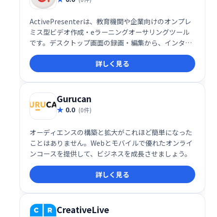
ActivePresenterは、教育機関や企業向けのオンプレ
ミス型ビデオ作成・eラーニングオーサリングツール
です。デスクトップ画面の録画・編集から、インタラ
クティブなHTML5コンテンツ作成まで、幅広い機能を
詳しく見る
提供します。オーディオ/ビデオ編集機能も充実してお
り、Mac/Windows両対応で作成したコンテンツはあ
らゆるモバイルデバイスで共有可能です。効率的なe
ラーニングコンテンツ制作を実現します。
Gurucan
0.0
(0件)
オーディエンスの構築と拡大がこれほど簡単になった
ことはありません。Webとモバイルで優れたオンライ
ンコースを提供して、ビジネスを成長させましょう。
詳しく見る
CreativeLive