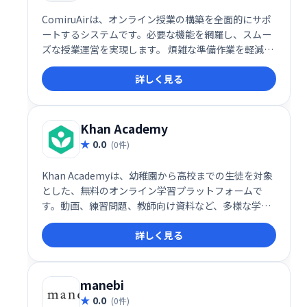
ComiruAirは、オンライン授業の構築を全面的にサポ
ートするシステムです。必要な機能を網羅し、スムー
ズな授業運営を実現します。 煩雑な準備作業を軽減
し、効率的な教育環境構築を支援します。
詳しく見る
Khan Academy
0.0
(0件)
Khan Academyは、幼稚園から高校までの生徒を対象
とした、無料のオンライン学習プラットフォームで
す。動画、練習問題、教師向け資料など、多様な学習
リソースを提供し、様々な科目の学習をサポートしま
詳しく見る
す。毎月4000万人以上の生徒が利用しており、補足学
習や家庭学習に最適です。寄付によって運営されてい
る非営利団体です。
manebi
0.0
(0件)