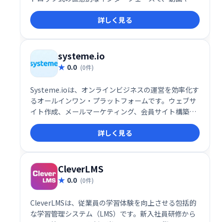
イズなどを自由に組み込み、プロフェッショナルなコ
詳しく見る
ースを制作できます。高い自由度と柔軟性を備え、幅
広い学習ニーズに対応します。多くの利用者に支持さ
れ、オンライン教育ビジネスを始める最適な選択肢で
す。
systeme.io
0.0
(0件)
Systeme.ioは、オンラインビジネスの運営を効率化す
るオールインワン・プラットフォームです。ウェブサ
イト作成、メールマーケティング、会員サイト構築、
アフィリエイト機能など、ビジネスに必要なツールが
詳しく見る
全て揃っています。30万人以上の起業家が利用し、そ
の信頼性を証明しています。規模や目的に関わらず、
オンラインビジネスの成長を強力にサポートします。
無料トライアルもご用意していますので、ぜひお試し
CleverLMS
ください。
0.0
(0件)
CleverLMSは、従業員の学習体験を向上させる包括的
な学習管理システム（LMS）です。新入社員研修から