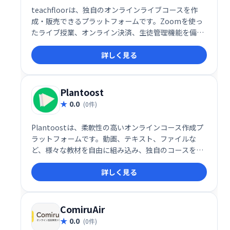
teachfloorは、独自のオンラインライブコースを作
成・販売できるプラットフォームです。Zoomを使っ
たライブ授業、オンライン決済、生徒管理機能を備
え、手軽にオンライン講座を始められます。ブランド
詳しく見る
を活かしたコース展開で、生徒獲得とビジネス拡大を
サポートします。
Plantoost
0.0
(0件)
Plantoostは、柔軟性の高いオンラインコース作成プ
ラットフォームです。動画、テキスト、ファイルな
ど、様々な教材を自由に組み込み、独自のコースを設
計できます。価格設定やコンテンツ配信も自由にカス
詳しく見る
タマイズ可能。生徒には、Q&A、クイズ、進捗レポー
ト、修了証書を提供し、効果的な学習を支援します。
ComiruAir
0.0
(0件)