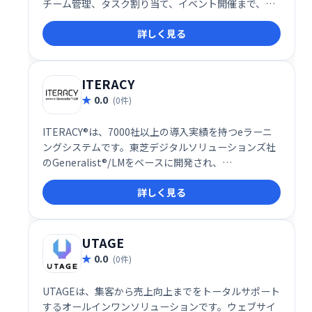
チーム管理、タスク割り当て、イベント開催まで、組
織の学習ニーズを網羅します。ゲーミフィケーション
詳しく見る
やフィードバック機能でエンゲージメントを高め、ダ
ッシュボードによるデータ分析で効果的な意思決定を
支援します。直感的なUI、モバイル対応、カスタムブ
ランディングにも対応。よりスマートで効率的な職場
ITERACY
を実現します。
0.0
(0件)
ITERACY®は、7000社以上の導入実績を持つeラーニ
ングシステムです。東芝デジタルソリューションズ社
のGeneralist®/LMをベースに開発され、
LMS(Learning Management System)として、企業
詳しく見る
の学習・研修ニーズに対応します。効率的な学習環境
を提供し、従業員のスキルアップを支援します。
UTAGE
0.0
(0件)
UTAGEは、集客から売上向上までをトータルサポート
するオールインワンソリューションです。ウェブサイ