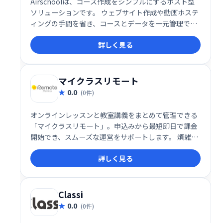
Airschoolは、コース作成をシンプルにするホスト型
ソリューションです。 ウェブサイト作成や動画ホステ
ィングの手間を省き、コースとデータを一元管理でき
ます。 洗練された公開プロファイルで、学習者へ効果
詳しく見る
的にコースを提供可能です。 複雑な設定不要で、すぐ
にコース公開を始められます。
マイクラスリモート
0.0
(0件)
オンラインレッスンと教室講義をまとめて管理できる
「マイクラスリモート」。申込みから最短即日で課金
開始でき、スムーズな運営をサポートします。 煩雑な
管理業務を効率化し、運営の負担を軽減。 柔軟なシス
詳しく見る
テムで、様々な学習形態に対応可能です。
Classi
0.0
(0件)