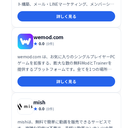
ト構築、メール・LINEマーケティング、メンバーシッ
プ管理、決済処理、顧客情報管理、業務自動化など、
詳しく見る
ビジネスに必要な機能を網羅。煩雑な作業を効率化
し、売上アップを実現します。集客や売上向上でお悩
みの事業者様は、ぜひUTAGEをご検討ください。
wemod.com
0.0
(0件)
wemod.com は、お気に入りのシングルプレイヤーPC
ゲームを拡張する、膨大な数の無料ModとTrainerを
提供するプラットフォームです。全てを1つの場所に
集約し、簡単にアクセスできます。ゲームプレイをカ
詳しく見る
スタマイズし、新たな楽しみ方を見つけましょう！数
千ものModとTrainerが、あなたのゲーム体験をレベ
ルアップさせます。wemod.comで、今すぐお好みの
ゲームを探して、プレイスタイルを自由にカスタマイ
mish
ズしましょう！
0.0
(0件)
mishは、無料で簡単に動画を販売できるサービスで
す。複雑な設定は不要で、手軽に動画コンテンツの販