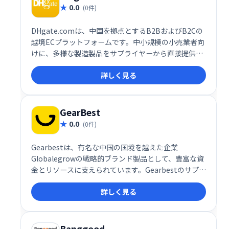
0.0
(0件)
DHgate.comは、中国を拠点とするB2BおよびB2Cの
越境ECプラットフォームです。中小規模の小売業者向
けに、多様な製造製品をサプライヤーから直接提供し
ています。世界中のバイヤーとサプライヤーをつな
詳しく見る
ぎ、幅広い商品を競争力のある価格で提供すること
で、ビジネスの拡大を支援します。
GearBest
0.0
(0件)
Gearbestは、有名な中国の国境を越えた企業
Globalegrowの戦略的ブランド製品として、豊富な資
金とリソースに支えられています。Gearbestのサプラ
イヤーは、専門的な評価システムを通じて管理され、
詳しく見る
トップサプライヤーを選択し、高品質の商品の調達を
最適化すると同時に、製品カテゴリーの包括性を維持
します。
Banggood