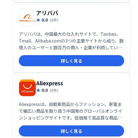
アリババ
0.0
(0件)
アリババは、中国最大の仕入れサイトで、Taobao、
Tmall、Alibaba.comの3つの主要サイトから成り、数
億人のユーザーと数百万の商人・企業が利用していま
す。世界最大級のeコマースプラットフォームとして、
詳しく見る
多様な商品を仕入れることができます。中国市場への
アクセスを容易にする強力なツールです。
Aliexpress
0.0
(0件)
Aliexpressは、自動車用品からファッション、家電ま
で幅広い商品を取り扱う中国発のグローバルオンライ
ンショッピングサイトです。低価格で高品質な商品が
豊富に揃い、世界中から手軽に購入できます。コンピ
詳しく見る
ューター機器、美容・健康用品、家庭用品など、様々