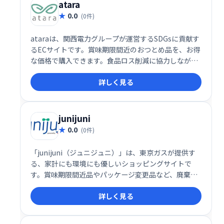
atara
0.0
(0件)
ataraは、関西電力グループが運営するSDGsに貢献す
るECサイトです。賞味期限間近のおつとめ品を、お得
な価格で購入できます。食品ロス削減に協力しなが
ら、お財布にも環境にも優しいお買い物をお楽しみく
詳しく見る
ださい。
junijuni
0.0
(0件)
「junijuni（ジュニジュニ）」は、東京ガスが提供す
る、家計にも環境にも優しいショッピングサイトで
す。賞味期限間近品やパッケージ変更品など、廃棄予
定の食品や日用品をお得に販売しています。品質に問
詳しく見る
題はないため、安心してご利用いただけます。お得な
お買い物で、賢く節約しながらサステナブルな消費を
してみませんか？