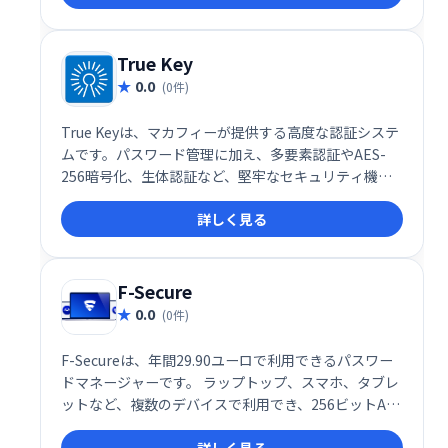
能も備えています。 複雑なパスワードを自動生成・管
理し、安全なオンライン体験を実現しましょう。
True Key
0.0
(0件)
True Keyは、マカフィーが提供する高度な認証システ
ムです。パスワード管理に加え、多要素認証やAES-
256暗号化、生体認証など、堅牢なセキュリティ機能
で、Webサイトやアプリへのアクセスを保護します。
詳しく見る
ハッカーからのアカウント侵害リスクを軽減し、安全
なオンライン体験を提供します。マカフィーのセキュ
リティスイートにもバンドルされています。
F-Secure
0.0
(0件)
F-Secureは、年間29.90ユーロで利用できるパスワー
ドマネージャーです。 ラップトップ、スマホ、タブレ
ットなど、複数のデバイスで利用でき、256ビットAES
暗号化と生体認証であなたの資格情報を守ります。 組
詳しく見る