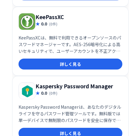
生体認証に対応し、強力なセキュリティであなたのデ
ータを保護します。無料版でも基本機能は利用できま
す。
KeePassXC
0.0
(0件)
KeePassXCは、無料で利用できるオープンソースのパ
スワードマネージャーです。AES-256暗号化による高
いセキュリティで、ユーザーアカウントを不正アクセ
スから保護します。無制限のパスワード保存が可能
詳しく見る
で、安心してご利用いただけます。KeePassと同様の
機能を備え、安全なパスワード管理をサポートしま
す。
Kaspersky Password Manager
0.0
(0件)
Kaspersky Password Managerは、あなたのデジタル
ライフを守るパスワード管理ツールです。無料版では
単一デバイスで無制限のパスワードを安全に保存でき
ます。年間14ドルの有料版は複数デバイス対応で、
詳しく見る
AES-256暗号化による高いセキュリティと生体認証機