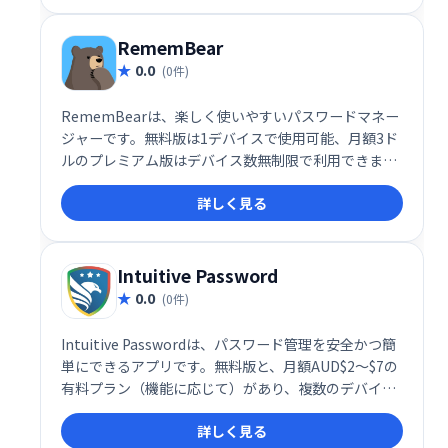
プランは10GBの暗号化ストレージを提供します。
RememBear
0.0
(0件)
RememBearは、楽しく使いやすいパスワードマネー
ジャーです。無料版は1デバイスで使用可能、月額3ド
ルのプレミアム版はデバイス数無制限で利用できま
す。キュートなアニメーションと、複数のデバイス間
詳しく見る
での自動フォーム入力・同期機能で、安全で快適なパ
スワード管理を実現します。
Intuitive Password
0.0
(0件)
Intuitive Passwordは、パスワード管理を安全かつ簡
単にできるアプリです。無料版と、月額AUD$2～$7の
有料プラン（機能に応じて）があり、複数のデバイス
での同期や無制限のパスワード保存などが可能です。
詳しく見る
AES-256暗号化や安全なパスワードジェネレーター、