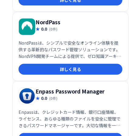
み込みのパスワードレポートは、セキュリティ上の脆
弱性を指摘し、安全でないパスワードを警告。 無制限
のパスワード保存で、安全で安心なオンライン生活を
サポートします。
NordPass
0.0
(0件)
NordPassは、シンプルで安全なオンライン体験を提
供する革新的なパスワード管理ソリューションです。
NordVPN開発チームによる提供で、ゼロ知識アーキテ
クチャ、サードパーティセキュリティ監査、2要素認
詳しく見る
証など、堅牢なセキュリティ機能を備えています。あ
らゆるデバイスで安全にパスワードを管理し、複雑な
パスワードを簡単に生成・保存できます。より安心で
便利なデジタルライフを実現しましょう。
Enpass Password Manager
0.0
(0件)
Enpassは、クレジットカード情報、銀行口座情報、
ライセンス、あらゆる種類のファイルを安全に管理で
きるパスワードマネージャーです。大切な情報を一元
管理し、安全に保管することで、パスワード管理の煩