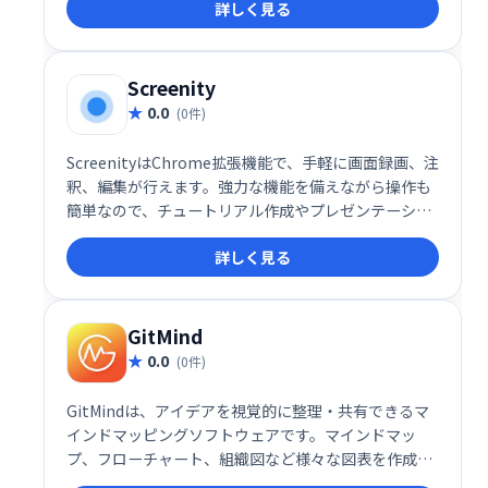
詳しく見る
雑さを解消し、セキュリティを強化します。 個人情報
の保護に最適なツールです。
Screenity
0.0
(0件)
ScreenityはChrome拡張機能で、手軽に画面録画、注
釈、編集が行えます。強力な機能を備えながら操作も
簡単なので、チュートリアル作成やプレゼンテーショ
ン、学習記録などに最適です。Chromeユーザー必携
詳しく見る
のスクリーンレコーダーとして、効率的な動画制作を
サポートします。
GitMind
0.0
(0件)
GitMindは、アイデアを視覚的に整理・共有できるマ
インドマッピングソフトウェアです。マインドマッ
プ、フローチャート、組織図など様々な図表を作成で
き、思考の整理やチームでのブレインストーミングに