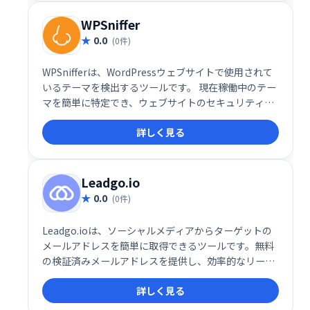
ストール時に役立ちます。 これ一つで、ソフトウェア
の管理が効率化されます。
WPSniffer
0.0
(0件)
WPSnifferは、WordPressウェブサイトで使用されて
いるテーマを検出するツールです。 現在稼働中のテー
マを簡単に特定でき、ウェブサイトのセキュリティや
保守管理に役立ちます。 複雑な設定は不要で、迅速か
詳しく見る
つ正確にテーマ情報を取得できます。
Leadgo.io
0.0
(0件)
Leadgo.ioは、ソーシャルメディアからターゲットの
メールアドレスを簡単に取得できるツールです。無料
の検証済みメールアドレスを提供し、効率的なリード
ジェネレーションを支援します。営業活動の効率化や
詳しく見る
顧客獲得に役立ちます。