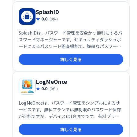
SplashID
0.0
(0件)
SplashIDは、パスワード管理を安全かつ便利にするパ
スワードマネージャーです。セキュリティダッシュボ
ードによるパスワード監査機能で、脆弱なパスワード
などを検知し、安全性を高めます。無料版は1デバイ
詳しく見る
ス利用可能、月額1.99ドルのプレミアム版は無制限デ
バイスで利用可能です。どちらもパスワード保存容量
は無制限です。
LogMeOnce
0.0
(0件)
LogMeOnceは、パスワード管理をシンプルにするサ
ービスです。無料プランでは無制限のパスワード保存
が可能ですが、デバイスは1台までです。有料プラン
（月額$2.50～$4.99）なら、複数のデバイスで利用で
詳しく見る
き、暗号化ストレージ容量も増加します。Proと
Ultimateプランは機能がほぼ同じですが、Ultimate