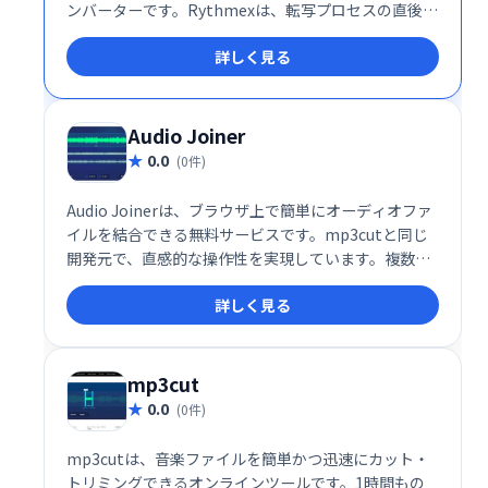
ンバーターです。Rythmexは、転写プロセスの直後に
ファイルを編集するためのAdvancedEditorを提供し
詳しく見る
ます。チームと役割を作成できます。
Audio Joiner
0.0
(0件)
Audio Joinerは、ブラウザ上で簡単にオーディオファ
イルを結合できる無料サービスです。mp3cutと同じ
開発元で、直感的な操作性を実現しています。複数の
オーディオファイルをまとめて1つのファイルに結合
詳しく見る
したい場合に便利です。面倒なソフトウェアのインス
トールは不要で、すぐに利用を開始できます。高機能
でありながら無料でご利用いただけるため、ぜひお試
しください。
mp3cut
0.0
(0件)
mp3cutは、音楽ファイルを簡単かつ迅速にカット・
トリミングできるオンラインツールです。1時間もの