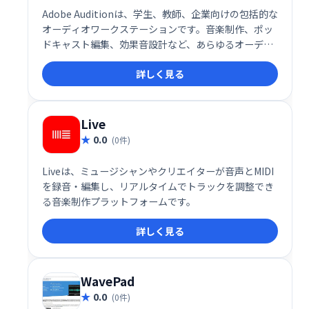
Adobe Auditionは、学生、教師、企業向けの包括的な
オーディオワークステーションです。音楽制作、ポッ
ドキャスト編集、効果音設計など、あらゆるオーディ
オ制作ニーズに対応する強力なツールを提供します。
詳しく見る
直感的なインターフェースで、録音、ミキシング、編
集、修復を効率的に行えます。Adobe Creative Cloud
の一部としても利用可能で、クリエイティブワークフ
ローをさらに強化します。
Live
0.0
(0件)
Liveは、ミュージシャンやクリエイターが音声とMIDI
を録音・編集し、リアルタイムでトラックを調整でき
る音楽制作プラットフォームです。
詳しく見る
WavePad
0.0
(0件)