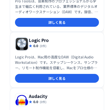
Pro Toolsは、音楽制作のプロフェッショナルから学
生まで幅広く利用されている、業界標準のデジタルオ
ーディオワークステーション（DAW）です。録音、編
集、ミキシング、マスタリングなど、音楽制作に必要
詳しく見る
なあらゆる機能を備えています。複数のテイクのコン
パイル、タイミングの修正、リアルタイムでのビート
マッチングも可能です。高度な機能で、あなたのクリ
エイティビティを最大限に引き出します。
Logic Pro
0.0
(0件)
Logic Proは、Mac⽤の高度なDAW（Digital Audio
Workstation）です。ステップシーケンス、サンプラ
ー、リモート制作機能を搭載し、Macをプロ仕様のレ
コーディングスタジオに変えます。アコースティック
詳しく見る
ドラム、電子ビート、ライブ楽器など、多彩なサウン
ドを収録・編集可能。ループやサンプルを使ったリア
ルタイム作曲も可能です。
Audacity
0.0
(0件)