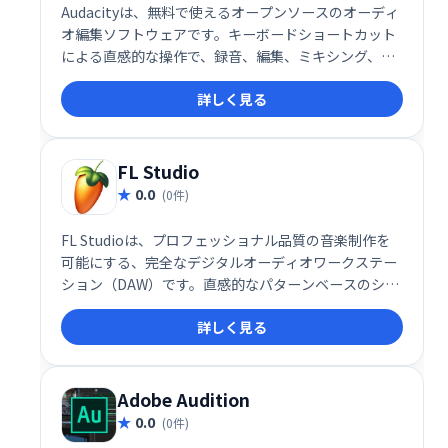
Audacityは、無料で使えるオープンソースのオーディ
オ編集ソフトウェアです。キーボードショートカット
による直感的な操作で、録音、編集、ミキシング、エ
フェクト処理など、幅広い機能を備えています。様々
詳しく見る
なオーディオファイル形式に対応し、サウンド周波数
の分析も可能です。ミュージシャンや音声編集初心者
にもおすすめです。
FL Studio
0.0
(0件)
FL Studioは、プロフェッショナル品質の音楽制作を
可能にする、完全なデジタルオーディオワークステー
ション（DAW）です。直感的なパターンベースのシー
ケンサーと豊富なプラグイン、シンセサイザー、エフ
詳しく見る
ェクトにより、作曲、アレンジ、録音、編集が容易に
行えます。ドラッグアンドドロップ機能で、楽曲制作
をスムーズに進められます。あらゆるミュージシャン
に最適なツールです。
Adobe Audition
0.0
(0件)