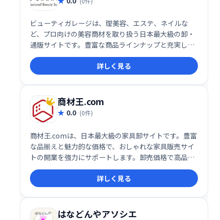
0.0
(0件)
ビューティガレージは、理美容、エステ、ネイルな
ど、プロ向けの美容商材を取り扱う日本最大級の卸・
通販サイトです。豊富な商品ラインナップと充実した
サービスで、サロンワークを強力にサポートします。
詳しく見る
プロフェッショナルのニーズに応える、頼れるパート
ナーとして、皆様のサロン経営を成功に導きます。
商材王.com
0.0
(0件)
商材王.comは、日本最大級の家具卸サイトです。豊富
な品揃えと魅力的な価格で、おしゃれな家具販売サイ
トの開業を強力にサポートします。卸売価格で高品質
な家具を仕入れ、お客様独自のビジネスを展開できま
詳しく見る
す。初期費用を抑え、手軽に家具販売を始めたい方に
おすすめです。
はなどんやアソシエ