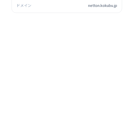
ドメイン
netton.kokubu.jp