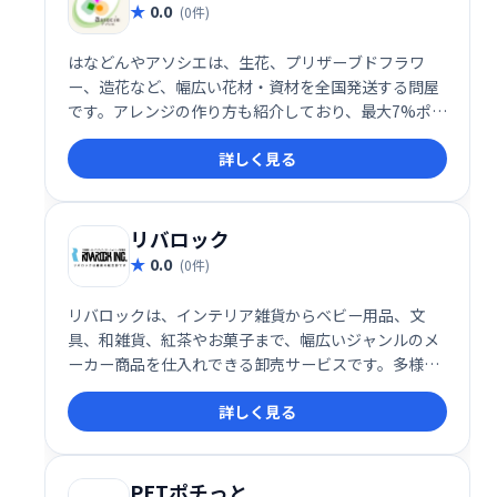
0.0
(0件)
はなどんやアソシエは、生花、プリザーブドフラワ
ー、造花など、幅広い花材・資材を全国発送する問屋
です。アレンジの作り方も紹介しており、最大7%ポイ
ント還元も魅力。即日発送にも対応し、フラワーアレ
詳しく見る
ンジメントに必要な材料を迅速に提供します。初心者
からプロまで、様々なニーズに対応いたします。
リバロック
0.0
(0件)
リバロックは、インテリア雑貨からベビー用品、文
具、和雑貨、紅茶やお菓子まで、幅広いジャンルのメ
ーカー商品を仕入れできる卸売サービスです。多様な
商品を取り揃えているため、お客様のニーズに合わせ
詳しく見る
た商品選定が可能です。事業拡大や商品ラインアップ
拡充をお考えの皆様に最適なサービスです。
PETポチっと