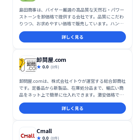
島田商事は、バイヤー厳選の高品質な天然石・パワー
ストーンを卸価格で提供する会社です。品質にこだわ
りつつ、お求めやすい価格で販売しています。ハンド
メイドアクセサリー制作やパワーストーン販売事業の
詳しく見る
皆様を応援します。卸売専門のため、大量購入をご希
望の方におすすめです。
卸問屋.com
0.0
(0件)
卸問屋.comは、株式会社イトウが運営する総合卸商社
です。定番品から新製品、在庫処分品まで、幅広い商
品をネット上で簡単に仕入れできます。激安価格で卸
販売しているので、コスト削減に最適です。事業規模
詳しく見る
の大小を問わず、多くのビジネスオーナーに支持され
ています。
Cmall
0.0
(0件)