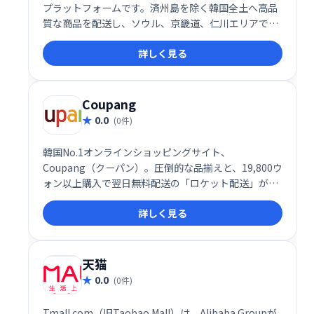
プラットフォームです。済州島を除く韓国全土へ高品
質な商品を配送し、ソウル、京畿道、仁川エリアでは
午後11時までの注文で翌日午前7時までの配達を保証
詳しく見る
する迅速なサービスが特徴です。新鮮で質の高い食料
品を、お住まいの場所へ確実に届けることをお約束し
ます。
Coupang
0.0
(0件)
韓国No.1オンラインショッピングサイト、
Coupang（クーパン）。圧倒的な品揃えと、19,800ウ
ォン以上購入で翌日無料配送の「ロケット配送」が人
気です。新鮮な食料品も翌日届く「ロケットフレッシ
詳しく見る
ュ」も利用可能。手軽で便利なサービスで、日々の生
活をより豊かに彩ります。 クーパンで、お買い物体験
をアップデートしましょう！
天猫
0.0
(0件)
Tmall.com（旧Taobao Mall）は、Alibaba Groupが