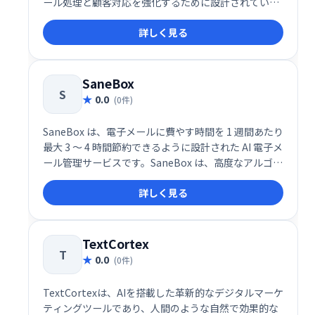
ール処理と顧客対応を強化するために設計されていま
す。このサービスは、AIによるメールの分類、返信提
詳しく見る
案、センチメント分析を統合し、受信トレイ管理の生
産性を劇的に向上させます。
SaneBox
S
0.0
(0件)
SaneBox は、電子メールに費やす時間を 1 週間あたり
最大 3 ～ 4 時間節約できるように設計された AI 電子メ
ール管理サービスです。SaneBox は、高度なアルゴリ
ズムと機械学習を使用して、受信した電子メールを重
詳しく見る
要度に応じて自動的にフォルダーに分類します。これ
により、無関係なメッセージを分類する時間を減ら
し、重要なこと、つまり電子メール以外のあらゆるこ
とに集中できるようになります。
TextCortex
T
0.0
(0件)
TextCortexは、AIを搭載した革新的なデジタルマーケ
ティングツールであり、人間のような自然で効果的な