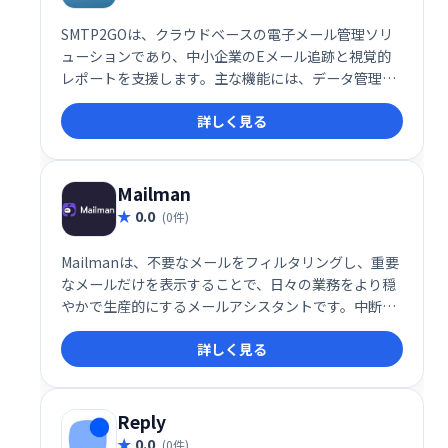
SMTP2GOは、クラウドベースの電子メール管理ソリ
ューションであり、中小企業のEメール追跡と視覚的
レポートを支援します。主な機能には、データ管理、
電子メールモニタリング、ブラックリスト、品質テス
詳しく見る
ト、記録管理、電子メール認証、APIなどがありま
す。
Mailman
0.0
(0件)
Mailmanは、不要なメールをフィルタリングし、重要
なメールだけを表示することで、日々の業務をより穏
やかで生産的にするメールアシスタントです。中断を
最小限に抑え、集中力を高め、効率的なメール管理を
詳しく見る
実現します。 煩わしいメールに邪魔されることなく、
大切な業務に集中しましょう。
Reply
0.0
(0件)