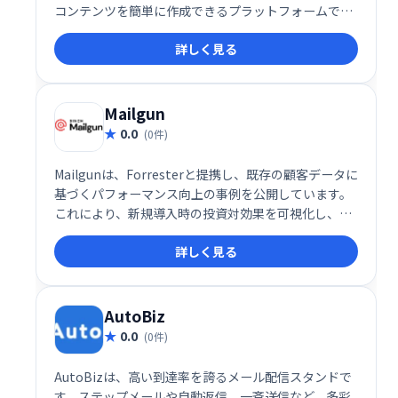
コンテンツを簡単に作成できるプラットフォームで
す。この多機能ツールは、企業やマーケターが効率的
詳しく見る
に高品質なコンテンツを作成・管理できるように設計
されており、書き換えや要約、トーン調整など、コン
テンツ制作に必要な機能を一元化しています。
Mailgun
0.0
(0件)
Mailgunは、Forresterと提携し、既存の顧客データに
基づくパフォーマンス向上の事例を公開しています。
これにより、新規導入時の投資対効果を可視化し、信
頼性を高めています。
詳しく見る
AutoBiz
0.0
(0件)
AutoBizは、高い到達率を誇るメール配信スタンドで
す。ステップメールや自動返信、一斉送信など、多彩