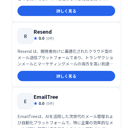
す。
詳しく見る
Resend
R
0.0
(0件)
Resend は、開発者向けに最適化されたクラウド型の
メール送信プラットフォームであり、トランザクショ
ンメールとマーケティングメールの両方を高い到達率
とスピードで届けることに特化したソリューションで
詳しく見る
す。メールの信頼性や配信パフォーマンスに加え、開
発者体験（DX）を徹底的に重視した設計により、
SaaS企業やスタートアップを中心に注目を集めていま
す。
EmailTree
E
0.0
(0件)
EmailTreeは、AIを活用した次世代のメール管理およ
び自動化プラットフォームで、特に企業の効率的なメ