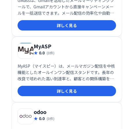
GMassは、Gmailを活用したメールマーケティングツ
ールで、Gmailアカウントから直接キャンペーンメー
ルを一括送信できます。メール配信の効率化や自動化
を実現し、ビジネスの成長をサポートする強力なプラ
詳しく見る
グインです。
MyASP
0.0
(0件)
MyASP（マイスピー）は、メールマガジン配信を中核
機能としたオールインワン配信スタンドです。長年の
改良で培われた高い到達率と、顧客との関係構築を支
援する機能が充実。安定した成果に繋がるビジネスを
詳しく見る
実現します。メール配信だけでなく、顧客とのリレー
ションシップ強化にも貢献し、ビジネスの成長をサポ
ートします。
odoo
0.0
(0件)