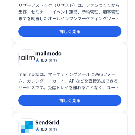
リザーブストック（リザスト）は、ファンづくりから
集客、セミナー・イベント運営、予約管理、顧客管理
までを網羅したオールインワンマーケティングツール
です。事務作業の効率化と顧客とのエンゲージメント
詳しく見る
向上を実現し、ビジネス成長を強力にサポートしま
す。様々な機能を統合することで、業務負担を軽減
し、集客から顧客育成までを一元管理できます。
mailmodo
0.0
(0件)
mailmodoは、マーケティングメールにWebフォー
ム、カレンダー、カート、APIなどを直接追加できる
サービスです。受信トレイを離れることなく、ユーザ
ーはメール内で必要なアクションを実行できます。こ
詳しく見る
れにより、エンゲージメントの向上とコンバージョン
率の改善に貢献します。顧客体験をスムーズにし、効
率的なマーケティングを実現しましょう。
SendGrid
0.0
(0件)