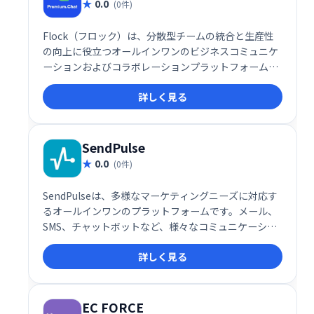
0.0
(0件)
Flock（フロック）は、分散型チームの統合と生産性
の向上に役立つオールインワンのビジネスコミュニケ
ーションおよびコラボレーションプラットフォームで
す。
詳しく見る
SendPulse
0.0
(0件)
SendPulseは、多様なマーケティングニーズに対応す
るオールインワンのプラットフォームです。メール、
SMS、チャットボットなど、様々なコミュニケーショ
ンチャネルを活用したマーケティングキャンペーンを
詳しく見る
効率的に実行できます。ユーザーフレンドリーなイン
ターフェースで、初心者にも簡単に利用可能。顧客エ
ンゲージメントを高め、ビジネス成長を促進します。
詳細な分析機能も搭載し、効果測定も容易です。
EC FORCE