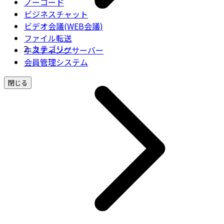
ノーコード
ビジネスチャット
ビデオ会議(WEB会議)
ファイル転送
カテゴリー
ホスティングサーバー
会員管理システム
閉じる