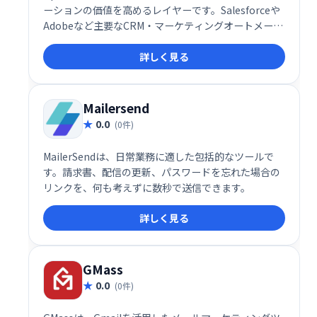
ーションの価値を高めるレイヤーです。Salesforceや
Adobeなど主要なCRM・マーケティングオートメーシ
ョンツールとのネイティブ連携により、メール送信時
詳しく見る
に3つの強力な機能を利用可能。日常業務の効率化と
生産性向上に貢献します。よりスマートなコミュニケ
ーションで、ビジネスの可能性を最大限に引き出しま
しょう。
Mailersend
0.0
(0件)
MailerSendは、日常業務に適した包括的なツールで
す。請求書、配信の更新、パスワードを忘れた場合の
リンクを、何も考えずに数秒で送信できます。
詳しく見る
GMass
0.0
(0件)