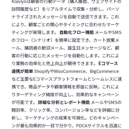
Klaviyoは顧客の行動データ（購入履歴、ウェブサイトの
訪問履歴など）をリアルタイムで収集・分析し、パーソ
ナライズされたメッセージを自動で送信できます。これ
により、顧客ごとの関心やタイミングに合わせたマーケ
ティングが実現します。
自動化フロー機能
メールやSMS
のフロー（シナリオ）を簡単に設定でき、カート放棄メ
ール、購読者の歓迎メール、誕生日メッセージなど、顧
客の行動に応じたメッセージを自動化します。これによ
り業務の効率化と売上向上が期待できます。
Eコマース
連携が簡単
ShopifyやWooCommerce、BigCommerce
など主要なEコマースプラットフォームとシームレスに連
携でき、商品データや顧客情報を即座に反映。これによ
りターゲティング精度が向上し、効果的なキャンペーン
が可能です。
詳細な分析とレポート機能
メールやSMSの
開封率、クリック率、コンバージョン率などを詳細に分
析し、マーケティングの成果を可視化。どのキャンペー
ンが最も効果的か一目で分かり、PDCAサイクルを迅速に