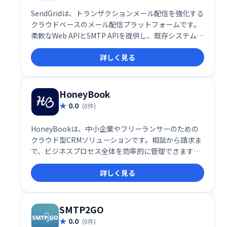
SendGridは、トランザクションメール配信を強化する
クラウドベースのメール配信プラットフォームです。
柔軟なWeb APIとSMTP APIを提供し、既存システムと
の容易な統合を実現します。スケーラブルなインフラ
詳しく見る
ストラクチャにより、大量のメール送信にも対応可
能。数分で稼働開始でき、ビジネスの成長をサポート
します。
HoneyBook
0.0
(0件)
HoneyBookは、中小企業やフリーランサーのための
クラウド型CRMソリューションです。相談から請求ま
で、ビジネスプロセス全体を効率的に管理できます。
プロジェクト管理、顧客予約、請求書発行、オンライ
詳しく見る
ン契約、支払い管理など、ビジネスに必要な機能をワ
ンストップで提供。スムーズなワークフローを実現
し、生産性を向上させます。
SMTP2GO
0.0
(0件)