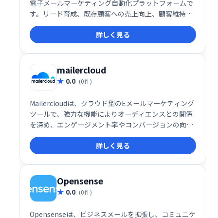
電子メールマーケティング自動化プラットフォームで
す。リード育成、既存顧客への売上向上、顧客維持率
向上を支援します。メールマーケティングのベストプ
詳しく見る
ラクティスに基づいた教育機能も提供し、自動化の最
適化、配信・エンゲージメントの改善を実現します。
ビジネスの成長を加速させる強力なツールです。
mailercloud
0.0
(0件)
Mailercloudは、クラウド型のEメールマーケティング
ツールで、強力な機能によりオーディエンスとの関係
を深め、エンゲージメント率やコンバージョンの向上
を支援します。直感的なインターフェースと柔軟な機
詳しく見る
能で、マーケティングキャンペーンを効果的に展開し
たい企業に最適です。
Opensense
0.0
(0件)
Opensenseは、ビジネスメールを拡張し、コミュニケ