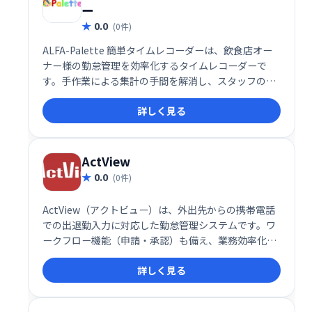
ー
0.0
(0件)
ALFA-Palette 簡単タイムレコーダーは、飲食店オー
ナー様の勤怠管理を効率化するタイムレコーダーで
す。手作業による集計の手間を解消し、スタッフの出
退勤管理と集計を簡単・確実に実行できます。忙しい
詳しく見る
オーナー様を煩雑な業務から解放し、スムーズな店舗
運営をサポートします。
ActView
0.0
(0件)
ActView（アクトビュー）は、外出先からの携帯電話
での出退勤入力に対応した勤怠管理システムです。ワ
ークフロー機能（申請・承認）も備え、業務効率化を
支援します。場所を選ばず、スムーズな勤怠管理と各
詳しく見る
種申請を実現します。