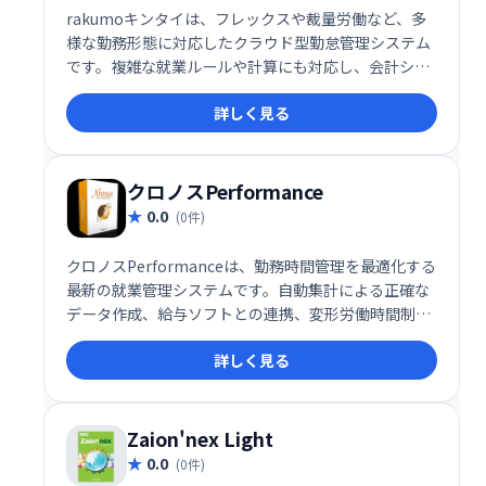
rakumoキンタイは、フレックスや裁量労働など、多
様な勤務形態に対応したクラウド型勤怠管理システム
です。複雑な就業ルールや計算にも対応し、会計シス
テムとの連携も可能です。スマホ打刻にも対応し、正
詳しく見る
確な勤務情報の把握と効率的な集計を実現します。働
き方改革法にも準拠しています。
クロノスPerformance
0.0
(0件)
クロノスPerformanceは、勤務時間管理を最適化する
最新の就業管理システムです。自動集計による正確な
データ作成、給与ソフトとの連携、変形労働時間制へ
の対応など、あらゆるニーズに対応します。時間に関
詳しく見る
する情報を完全に把握・活用することで、業務効率の
向上とコスト削減を実現します。
Zaion'nex Light
0.0
(0件)