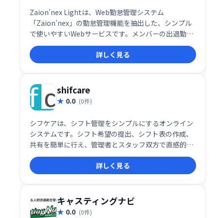
Zaion'nex Lightは、Web勤怠管理システム
「Zaion'nex」の勤怠管理機能を抽出した、シンプル
で使いやすいWebサービスです。メンバーの出退勤情
報を効率的に管理でき、業務の負担を軽減します。
詳しく見る
Webブラウザからアクセス可能で、導入も容易です。
shifcare
0.0
(0件)
シフケアは、シフト管理をシンプルにするオンライン
システムです。シフト希望の提出、シフト表の作成、
共有を簡単に行え、管理者とスタッフ双方で直感的に
操作できます。月額一人30円という低価格で、難しい
詳しく見る
設定も不要です。今すぐ、スムーズなシフト管理を始
めましょう！
キャスティングナビ
0.0
(0件)