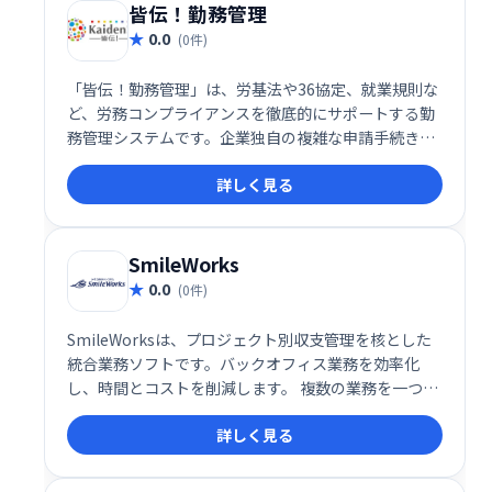
皆伝！勤務管理
0.0
(0件)
「皆伝！勤務管理」は、労基法や36協定、就業規則な
ど、労務コンプライアンスを徹底的にサポートする勤
務管理システムです。企業独自の複雑な申請手続きに
も柔軟に対応し、コンプライアンス強化と業務効率化
詳しく見る
を実現します。安心して使える、頼れる勤務管理シス
テムです。
SmileWorks
0.0
(0件)
SmileWorksは、プロジェクト別収支管理を核とした
統合業務ソフトです。バックオフィス業務を効率化
し、時間とコストを削減します。 複数の業務を一つに
まとめることで、作業の重複をなくし、全体的な生産
詳しく見る
性を向上させます。 プロジェクトの収支状況をリアル
タイムで把握し、迅速な意思決定をサポートします。