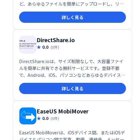
ど、あらゆるファイルを簡単にアップロードし、リン
クで瞬時に共有できます。一般的なストレージサービ
詳しく見る
スやセルフホストソリューションにも対応。スムーズ
なファイル共有を実現します。
DirectShare.io
0.0
(0件)
DirectShare.ioは、サイズ制限なしで、大容量ファイ
ルを簡単に共有できる無料サービスです。登録不要
で、Android、iOS、パソコンなどあらゆるデバイスに
対応。迅速かつ手軽にファイルを共有できます。
詳しく見る
EaseUS MobiMover
0.0
(0件)
EaseUS MobiMoverは、iOSデバイス間、またはiOSデ
バイスとパソコン間で写真、動画、連絡先、メッセー