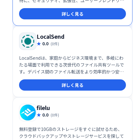
特に、セキュリティ、拡張性、ユーザーフレンドリー
な操作性を重視する企業にとって理想的な選択肢で
詳しく見る
す。企業のストレージ運用を次のレベルに引き上げる
ために、Filestashの導入を検討してみてはいかがでし
ょうか。
LocalSend
0.0
(0件)
LocalSendは、家庭からビジネス環境まで、多岐にわ
たる場面で利用できる次世代のファイル共有ツールで
す。デバイス間のファイル転送をより効率的かつ安全
に行いたい方に、ぜひ一度試してみていただきたいサ
詳しく見る
ービスです。
filelu
0.0
(0件)
無料登録で10GBのストレージをすぐに試せるため、
クラウドバックアップやストレージサービスを探して