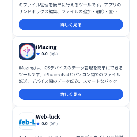
のファイル管理を簡単に行えるツールです。アプリの
サンドボックス編集、ファイルの追加・削除・置
換、.plistファイルのテキスト変換など、高度な機能も
詳しく見る
備えています。デバイス内のファイルの閲覧、探索も
スムーズに行えます。iOSデバイスのファイル管理を
効率化したい方におすすめです。
iMazing
0.0
(0件)
iMazingは、iOSデバイスのデータ管理を簡単にできる
ツールです。iPhone/iPadとパソコン間でのファイル
転送、デバイス間のデータ転送、スマートなバックア
ップ作成・復元、iTunesバックアップファイルからの
詳しく見る
データ抽出などが可能です。必要なデータだけを選択
的に操作でき、iOSデバイスのデータを効率的に管理
できます。
Web-luck
0.0
(0件)