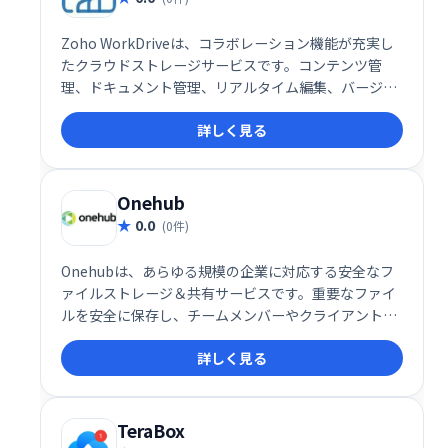
Zoho WorkDriveは、コラボレーション機能が充実し
たクラウドストレージサービスです。コンテンツ管
理、ドキュメント管理、リアルタイム編集、バージョ
ン管理などを提供し、チームでの作業効率を向上させ
詳しく見る
ます。SaaS、iOS、Androidに対応し、ドキュメント
やウェビナーによるトレーニングも用意。月額$2.50〜
利用可能で、無料プランと無料トライアルも提供して
います。Onehub、Box、Tresoritなどとの競合製品
Onehub
として、高い利便性を誇ります。
0.0
(0件)
Onehubは、あらゆる規模の企業に対応する安全なフ
ァイルストレージ＆共有サービスです。重要なファイ
ルを安全に保存し、チームメンバーやクライアントと
簡単に共有できます。スムーズな共同作業を実現し、
詳しく見る
ビジネスの効率化をサポートします。
TeraBox