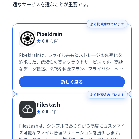
適なサービスを選ぶことが重要です。
よく比較されています
Pixeldrain
0.0
(0件)
Pixeldrainは、ファイル共有とストレージの効率化を
追求した、信頼性の高いクラウドサービスです。高速
なデータ転送、柔軟な料金プラン、プライバシーへの
徹底した配慮により、個人ユーザーから企業まで幅広
詳しく見る
い層に支持されています。特に、大容量ファイルを頻
繁に扱うクリエイターやプライバシーを重視する利用
よく比較されています
者にとって、Pixeldrainは理想的な選択肢となるでし
ょう。
Filestash
0.0
(0件)
Filestashは、シンプルでありながら高度にカスタマイ
ズ可能なファイル管理ソリューションを提供します。