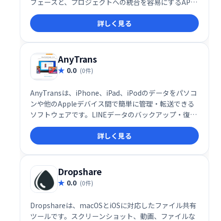
フェースと、プロジェクトへの統合を容易にするAPI
を提供しています。手軽にファイルを共有したい個人
詳しく見る
や、API連携によるシステム構築を検討する開発者に
も最適です。
AnyTrans
0.0
(0件)
AnyTransは、iPhone、iPad、iPodのデータをパソコ
ンや他のAppleデバイス間で簡単に管理・転送できる
ソフトウェアです。LINEデータのバックアップ・復
元、HEICファイル変換、着信音作成など、多彩な機能
詳しく見る
を搭載。直感的な操作性で、専門知識がなくてもスム
ーズに利用できます。データの同期を気にせず、自由
にデバイス間でデータのやり取りを実現します。
Dropshare
0.0
(0件)
Dropshareは、macOSとiOSに対応したファイル共有
ツールです。スクリーンショット、動画、ファイルな