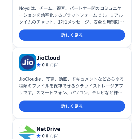
Noysiは、チーム、顧客、パートナー間のコミュニケ
ーションを効率化するプラットフォームです。リアル
タイムのチャット、1対1メッセージ、安全な無制限ク
ラウドストレージ、高度なタスクマネージャーなどを
詳しく見る
提供。ビデオ通話、画面共有、ファイル共有にも対応
し、プロジェクトの整理や進捗管理をスムーズに行え
ます。アプリ連携機能も備え、既存ツールとの統合も
容易です。チーム、部門、プロジェクト単位での整理
JioCloud
も可能です。
0.0
(0件)
JioCloudは、写真、動画、ドキュメントなどあらゆる
種類のファイルを保存できるクラウドストレージアプ
リです。スマートフォン、パソコン、テレビなど様々
なデバイスからアクセス可能。最大100GBのオンライ
詳しく見る
ンストレージが利用でき、プロモーションを利用すれ
ばさらに容量を増やすことも可能です。大切な思い出
やファイルを安全に、そして簡単に管理しましょう。
NetDrive
0.0
(0件)