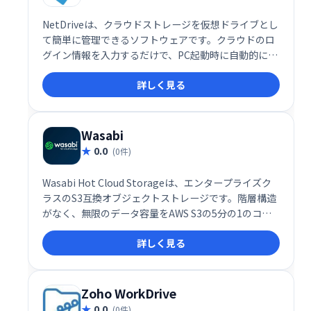
NetDriveは、クラウドストレージを仮想ドライブとし
て簡単に管理できるソフトウェアです。クラウドのロ
グイン情報を入力するだけで、PC起動時に自動的にす
べてのストレージが表示され、まるでローカルドライ
詳しく見る
ブのように利用できます。煩わしいログイン作業から
解放され、クラウドストレージをより効率的に活用で
きます。
Wasabi
0.0
(0件)
Wasabi Hot Cloud Storageは、エンタープライズク
ラスのS3互換オブジェクトストレージです。階層構造
がなく、無限のデータ容量をAWS S3の5分の1のコス
トで提供します。高速なアクセスと高い信頼性を備
詳しく見る
え、データのバックアップ、ディザスタリカバリ、ア
ーカイブなどに最適です。ビジネスの成長を支援す
る、コストパフォーマンスに優れたクラウドストレー
ジをお探しなら、Wasabiをご検討ください。
Zoho WorkDrive
0.0
(0件)