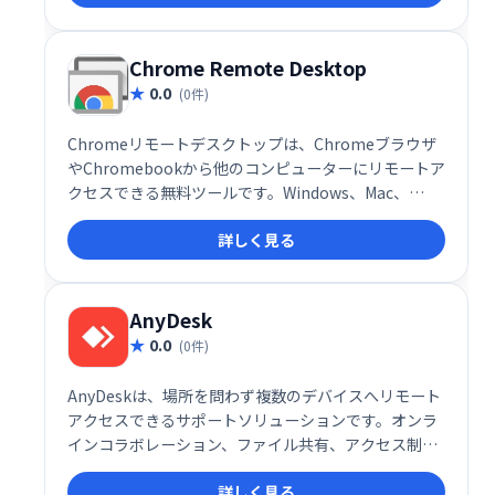
速にアクセスし、問題を遠隔で解決できます。
SingleClickアドオンを使えば、顧客側の事前設定も不
要です。
Chrome Remote Desktop
0.0
(0件)
Chromeリモートデスクトップは、Chromeブラウザ
やChromebookから他のコンピューターにリモートア
クセスできる無料ツールです。Windows、Mac、
Linuxに対応し、短期的なリモートサポートから長期
詳しく見る
的なファイル・アプリケーションへのアクセスまで、
様々な用途で活用できます。安全な接続で、場所を選
ばずPCを操作可能です。
AnyDesk
0.0
(0件)
AnyDeskは、場所を問わず複数のデバイスへリモート
アクセスできるサポートソリューションです。オンラ
インコラボレーション、ファイル共有、アクセス制御
などを提供し、快適な操作性と効率的な共同作業を実
詳しく見る
現します。ファイルやドキュメントへのスムーズなア