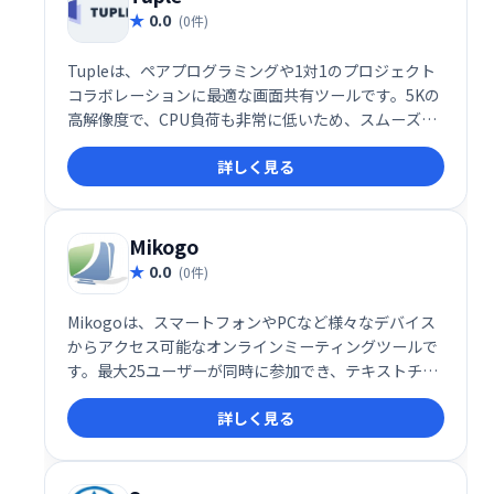
0.0
(0件)
Tupleは、ペアプログラミングや1対1のプロジェクト
コラボレーションに最適な画面共有ツールです。5Kの
高解像度で、CPU負荷も非常に低いため、スムーズで
快適なリモート作業を実現します。まるで同じ机で作
詳しく見る
業しているかのような感覚で、ストレスフリーなコラ
ボレーションを体験できます。
Mikogo
0.0
(0件)
Mikogoは、スマートフォンやPCなど様々なデバイス
からアクセス可能なオンラインミーティングツールで
す。最大25ユーザーが同時に参加でき、テキストチャ
ットやホワイトボード機能、録音機能も搭載。HTML
詳しく見る
ビューアーによるスムーズな画面共有と管理者権限の
簡単交換で、効率的な共同作業を実現します。堅牢で
使いやすいツールをお探しの方に最適です。