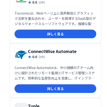
0.0
(0件)
Toonimoは、Webページ上に音声解説とグラフィッ
ク注釈を重ね合わせ、ユーザーを誘導するSaaS型のデ
ジタルウォークスルーソフトウェアです。複雑な製品
説明やデータ表示を分かりやすく伝え、人間味あふれ
詳しく見る
るWeb体験を提供します。 Webサイトのユーザーエン
ゲージメント向上に最適です。
ConnectWise Automate
0.0
(0件)
ConnectWise Automateは、中小規模のITチーム向
けに設計されたリモート監視とITサービス管理システ
ムです。効率的な生産性向上を支援し、ITインフラの
可視性を高めます。
詳しく見る
Tuple