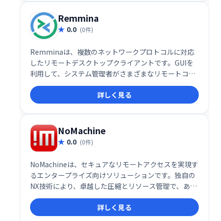
ITサポートやトレーニング、オンライン会議などを効
率化します。無料プランと、月額10ドルからの有料プ
Remmina
ランがあります。
0.0
(0件)
Remminaは、複数のネットワークプロトコルに対応
したリモートデスクトップクライアントです。GUIを
利用して、システム管理者がさまざまなリモートコン
ピューターを簡単に操作できます。柔軟で一貫したユ
詳しく見る
ーザーインターフェイスを提供することで、複数のデ
バイスを効率的に管理するのに役立ちます。
NoMachine
0.0
(0件)
NoMachineは、セキュアなリモートアクセスを実現す
るエンタープライズ向けソリューションです。独自の
NX技術により、卓越した圧縮とリソース管理で、あら
ゆるOS、あらゆるグラフィカルアプリケーションを、
詳しく見る
あらゆるネットワーク接続環境で実行可能です。デス
クトップ仮想化やホスト型デスクトップ展開にも対応