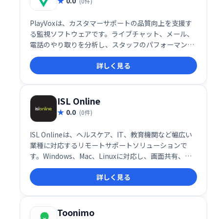
0.0
(0件)
PlayVoxは、カスタマーサポートの品質向上を支援す
る監視ソフトウェアです。ライブチャット、メール、
電話のやり取りを分析し、スタッフのパフォーマンス
や顧客体験を評価。わずか5分でQA監視プログラムを
詳しく見る
作成でき、コーチングやモチベーション向上に役立ち
ます。全チャネルの顧客対応を分析することで、より
効果的なサポート体制を構築できます。
ISL Online
0.0
(0件)
ISL Onlineは、ヘルスケア、IT、教育機関など幅広い
業種に対応するリモートサポートソリューションで
す。Windows、Mac、Linuxに対応し、画面共有、権
限管理、無人アクセスなど豊富な機能を提供。顧客サ
詳しく見る
ポートや診断を効率化し、スムーズなリモート作業を
実現します。
Toonimo