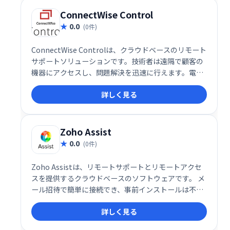
ConnectWise Control
0.0
(0件)
ConnectWise Controlは、クラウドベースのリモート
サポートソリューションです。技術者は遠隔で顧客の
機器にアクセスし、問題解決を迅速に行えます。電話
やチャットを介さず、直接サポートを提供すること
詳しく見る
で、効率的な顧客対応を実現します。 スムーズなリモ
ートアクセスと会議機能により、迅速かつ効果的な技
術サポートを提供します。
Zoho Assist
0.0
(0件)
Zoho Assistは、リモートサポートとリモートアクセ
スを提供するクラウドベースのソフトウェアです。 メ
ール招待で簡単に接続でき、事前インストールは不
要。PCとMacに対応し、ファイル転送、ボイス/ビデ
詳しく見る
オチャット、再起動機能などを備えています。無人ア
クセス設定やマルチモニター対応など、多様な機能で