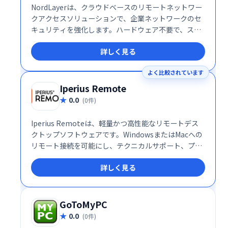
NordLayerは、クラウドベースのリモートネットワー
クアクセスソリューションで、企業ネットワークのセ
キュリティを強化します。ハードウェア不要で、スケ
ーラビリティや統合の複雑さを軽減し、安全で効率的
詳しく見る
なリモートアクセスを提供します。柔軟なプラットフ
ォームにより、ITインフラの最適化とセキュリティ向
よく比較されています
上を支援します。
Iperius Remote
0.0
(0件)
Iperius Remoteは、軽量かつ高性能なリモートデス
クトップソフトウェアです。WindowsまたはMacへの
リモート接続を可能にし、テクニカルサポート、プレ
ゼンテーション、カスタマーサポート、リモートワー
詳しく見る
クなど、様々な用途に対応します。スムーズな操作性
と高いパフォーマンスで、場所を選ばず効率的な作業
を実現します。 複雑な設定は不要で、直感的なインタ
ーフェースにより、初心者でも簡単に利用できます。
GoToMyPC
迅速な接続と安定した通信で、シームレスなリモート
0.0
(0件)
作業をサポートします。