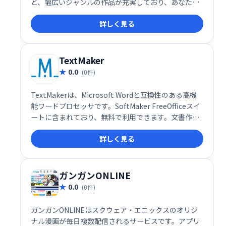
ど、幅広いジャンルの作品が充実しており、あなたに
ぴったりの作品が見つかる推薦機能も搭載。新しいマ
詳しく見る
ンガとの出会いを提供し、読み応えのある時間を約束
します。
TextMaker
0.0
(0件)
TextMakerは、Microsoft Wordと互換性のある高機
能ワードプロセッサです。SoftMaker FreeOfficeスイ
ートに含まれており、無料で利用できます。文書作
成、編集、フォーマット設定など、Wordと同様の機能
詳しく見る
を備えながら、シンプルで使いやすいインターフェー
スが特徴です。個人利用からビジネスシーンまで幅広
く活用できます。 無料なので、まずはお試しくださ
い。
ガンガンONLINE
0.0
(0件)
ガンガンONLINEはスクウェア・エニックスのオリジ
ナル漫画が毎日複数配信されるサービスです。アプリ