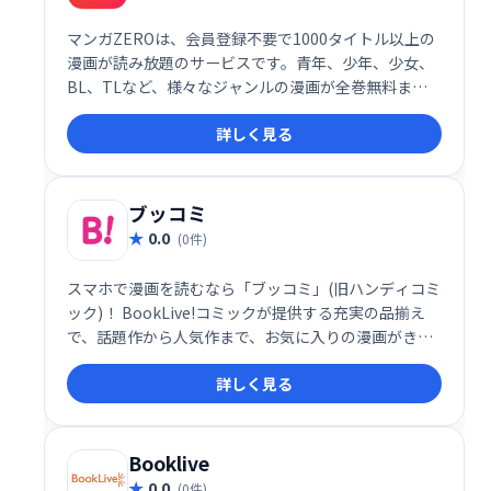
マンガZEROは、会員登録不要で1000タイトル以上の
漫画が読み放題のサービスです。青年、少年、少女、
BL、TLなど、様々なジャンルの漫画が全巻無料また
は試し読みで楽しめます。無料漫画を探している方
詳しく見る
は、ぜひマンガZEROをご利用ください！
ブッコミ
0.0
(0件)
スマホで漫画を読むなら「ブッコミ」(旧ハンディコミ
ック)！ BookLive!コミックが提供する充実の品揃え
で、話題作から人気作まで、お気に入りの漫画がきっ
と見つかる。無料試し読みも多数あり、気軽に楽しめ
詳しく見る
る！
Booklive
0.0
(0件)