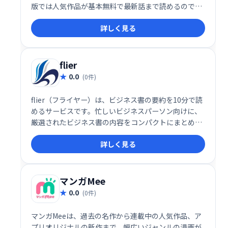
版では人気作品が基本無料で最新話まで読めるので、
いつでもどこでも手軽に漫画を楽しめます。豊富なラ
詳しく見る
インナップで、あなたのお気に入りの作品がきっと見
つかるはずです！
flier
0.0
(0件)
flier（フライヤー）は、ビジネス書の要約を10分で読
めるサービスです。忙しいビジネスパーソン向けに、
厳選されたビジネス書の内容をコンパクトにまとめ、
効率的な学習を支援します。重要なポイントを網羅し
詳しく見る
た要約で、時間がない方でもビジネス書の知見を簡単
に得られます。
マンガMee
0.0
(0件)
マンガMeeは、過去の名作から連載中の人気作品、ア
プリオリジナルの新作まで、幅広いジャンルの漫画が