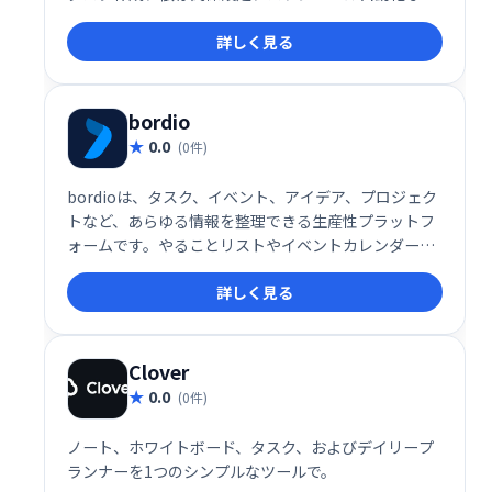
ど、複雑なプロジェクトでも容易に管理できます。視
詳しく見る
覚的なガントチャートにより、プロジェクトの進捗状
況を明確に把握し、チーム間の連携をスムーズに進め
ることができます。 効率的なプロジェクト管理で、生
産性向上を実現しましょう。
bordio
0.0
(0件)
bordioは、タスク、イベント、アイデア、プロジェク
トなど、あらゆる情報を整理できる生産性プラットフ
ォームです。やることリストやイベントカレンダーな
ども統合管理でき、効率的なワークフローを実現しま
詳しく見る
す。 日々の業務をスムーズに進め、生産性を向上させ
たい方におすすめです。
Clover
0.0
(0件)
ノート、ホワイトボード、タスク、およびデイリープ
ランナーを1つのシンプルなツールで。