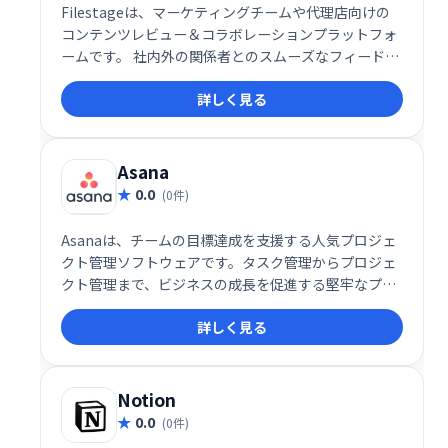
Filestageは、マーケティングチームや代理店向けの
コンテンツレビュー＆コラボレーションプラットフォ
ームです。 社内外の関係者とのスムーズなフィードバ
ック収集を実現し、コンテンツ承認プロセスを効率化
詳しく見る
します。NetflixやBBCなど大手企業も利用。複雑なレ
ビューワークフローも簡単に設定でき、迅速な承認プ
ロセスを促進します。
Asana
0.0
(0件)
Asanaは、チームの目標達成を支援する人気プロジェ
クト管理ソフトウェアです。タスク管理からプロジェ
クト管理まで、ビジネスの成長を促進する堅牢なプラ
ットフォームを提供します。チーム全体で目標、プロ
詳しく見る
ジェクト、日々の業務に集中できるよう、効率的なワ
ークフローを実現します。
Notion
0.0
(0件)