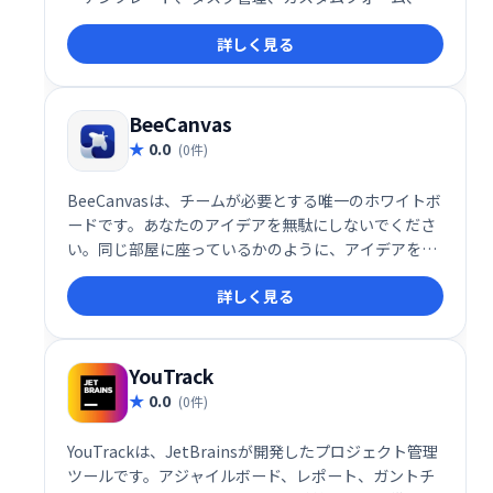
ャット機能などを備え、社内プロセスの作成・整理を
詳しく見る
支援します。Zapier連携にも対応し、ブランドの一貫
性を保ちながら、業務効率の向上を実現します。チー
ムの生産性向上に最適なソリューションです。
BeeCanvas
0.0
(0件)
BeeCanvasは、チームが必要とする唯一のホワイトボ
ードです。あなたのアイデアを無駄にしないでくださ
い。同じ部屋に座っているかのように、アイデアを視
覚化して作業をすばやく完了します。BeeCanvasは、
詳しく見る
お気に入りの日常のツールともシームレスに統合でき
ます。
YouTrack
0.0
(0件)
YouTrackは、JetBrainsが開発したプロジェクト管理
ツールです。アジャイルボード、レポート、ガントチ