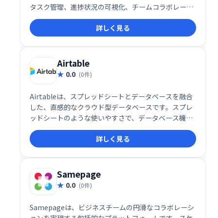
タスク管理、進捗状況の可視化、チームコラボレーシ
ョンをスムーズに行えます。柔軟なカスタマイズと豊
詳しく見る
富な機能で、あらゆる規模のプロジェクトに対応しま
す。効率的なワークフロー構築と生産性向上を実現
し、ビジネスの成長をサポートします。
Airtable
0.0
(0件)
Airtableは、スプレッドシートとデータベースを融合
した、直感的なクラウド型データベースです。スプレ
ッドシートのような使いやすさで、データベース機能
を備え、チームでの共同作業もスムーズに行えます。
詳しく見る
様々なアプリとの連携も可能で、業務効率化に最適な
ツールです。初心者にもおすすめで、手軽にデータベ
ースを活用したい方におすすめです。
Samepage
0.0
(0件)
Samepageは、ビジネスチームの円滑なコラボレーシ