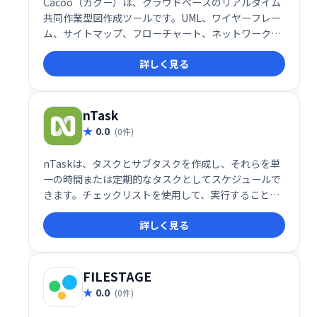
Cacoo（カクー）は、クラウドベースのリアルタイム
共同作業型図作成ツールです。UML、ワイヤーフレー
ム、サイトマップ、フローチャート、ネットワーク図
など、様々な図表を簡単に作成できます。直感的な操
詳しく見る
作性でチームメンバーと同時に作業し、スムーズな情
報共有を実現します。アイデアの可視化やプロジェク
トの進捗管理に最適なツールです。
nTask
0.0
(0件)
nTaskは、タスクとサブタスクを作成し、それらを単
一の時間または定期的なタスクとしてスケジュールで
きます。チェックリストを使用して、実行することを
リストできます。さらに、プロジェクトを作成し、そ
詳しく見る
の下に複数のタスクを関連付けることができます。
FILESTAGE
0.0
(0件)