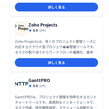
管理、進捗状況の把握、アラート通知など、チームワ
詳しく見る
ークを円滑にする多彩な機能を搭載。タスクの割り当
てやステータス管理も容易に行え、効率的なプロジェ
クト遂行をサポートします。ビジネスの規模や業種を
問わず、スムーズなコラボレーションを実現します。
Zoho Projects
0.0
(0件)
Zoho Projectsは、多くのプロジェクト管理ニーズに
対応するクラウド型プロジェク��管理ツールです。
タスクの割り当てからワークフローの最適化、進捗状
況の可視化、バグ管理まで、プロジェクトの効率的な
詳しく見る
推進を支援します。
GanttPRO
0.0
(0件)
GanttPROは、プロジェクト管理を効率化するガント
チャートツールです。直感的なインターフェースで、
タスク作成、依存関係設定、スケジュール自動化な