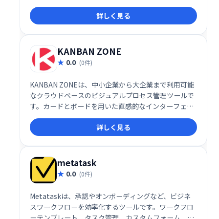
幸福感にあふれ、高いパフォーマンスを発揮できる職
詳しく見る
場環境を実現します。社員のエンゲージメントを高
め、組織全体の成長を促進します。
KANBAN ZONE
0.0
(0件)
KANBAN ZONEは、中小企業から大企業まで利用可能
なクラウドベースのビジュアルプロセス管理ツールで
す。カードとボードを用いた直感的なインターフェー
スで、プロジェクトやタスクの管理、コラボレーショ
詳しく見る
ン、優先順位付け、ワークフローの最適化を支援しま
す。インタラクティブなシステムにより、チーム全体
での効率的な作業を実現し、生産性向上に貢献しま
す。
metatask
0.0
(0件)
Metataskは、承認やオンボーディングなど、ビジネ
スワークフローを効率化するツールです。ワークフロ
ーテンプレート、タスク管理、カスタムフォーム、チ