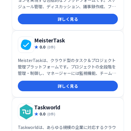
ョンを実現する包括的なプラットフォームです。スケ
ジュール管理、ディスカッション、議事録作成、ファ
イル共有、インスタントメッセージ、タスク管理な
詳しく見る
ど、チームワークに必要な機能を一つに集約。情報の
一元化による効率化と、スムーズなコミュニケーショ
ン促進で、生産性向上をサポートします。単一のプラ
ットフォームでチームワークを強化し、ビジネスの成
MeisterTask
功に貢献します。
0.0
(0件)
MeisterTaskは、クラウド型のタスク＆プロジェクト
管理プラットフォームです。プロジェクトの全段階を
管理・制御し、マネージャーには監視機能、チームメ
ンバーにはコラボレーション機能を提供することで、
詳しく見る
生産性向上とプロジェクトの迅速な完了を支援しま
す。直感的な操作性で、チームワークを効率化しま
す。
Taskworld
0.0
(0件)
Taskworldは、あらゆる規模の企業に対応するクラウ