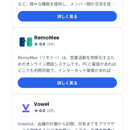
など、様々な機能を提供し、メンバー間の交流を促進
します。砕氷船機能なども搭載し、新たな出会いをサ
詳しく見る
ポートします。未来をシンプルにする、次世代コミュ
ニティアプリです。
RemoMee
0.0
(0件)
RemoMee（リモミー）は、営業活動を効率化するた
めのオンライン商談システムです。PCと電話があれば
どこでも利用可能で、インターネット環境があれば、
スムーズに商談を進められます。営業コストと時間を
詳しく見る
削減しながら効率的な営業活動を支援し、売上向上を
目指せる便利なツールです。
Vowel
0.0
(0件)
Vowelは、会議の計画から記録、共有までをブラウザ
一つで完結するビデオ会議ツールです。会議の改善に