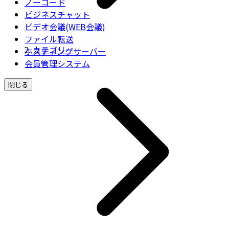
ノーコード
ビジネスチャット
ビデオ会議(WEB会議)
ファイル転送
カテゴリー
ホスティングサーバー
会員管理システム
閉じる