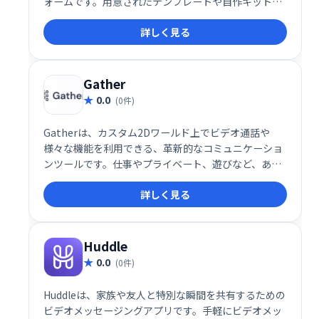
ォームです。用意されたテンプレートや自作キット
で、自分だけの空間を簡単に構築可能。ディナー、ポ
詳しく見る
ッドキャスト、コンサート、会議など、500以上のバ
ーチャル空間が利用可能です。あなただけの世界を創
造し、新たなコミュニケーション体験を創造しましょ
う。
Gather
0.0
(0件)
Gatherは、カスタム2Dワールド上でビデオ通話や
様々な機能を利用できる、革新的なコミュニケーショ
ンツールです。仕事やプライベート、遊びなど、あら
ゆるシーンで、より自然で楽しい集まりを実現しま
詳しく見る
す。集まることをより自発的で魅力的なものに変え、
新たなコミュニケーション体験を提供します。
Huddle
0.0
(0件)
Huddleは、家族や友人と特別な瞬間を共有するための
ビデオメッセージングアプリです。手軽にビデオメッ