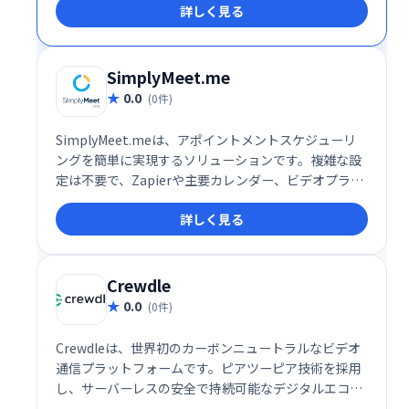
詳しく見る
ーフェースで、スムーズなコミュニケーションを実
現。場所を選ばず、チームや仲間と簡単に繋がること
を可能にします。 無料プランから利用でき、ビジネス
ニーズにも対応する柔軟性も魅力です。
SimplyMeet.me
0.0
(0件)
SimplyMeet.meは、アポイントメントスケジューリ
ングを簡単に実現するソリューションです。複雑な設
定は不要で、Zapierや主要カレンダー、ビデオプラッ
トフォームとの統合も可能です。スムーズな予約管理
詳しく見る
で、お客様と効率的なミーティングを実現します。業
務効率化に繋がるシンプルで使いやすいシステムで
す。
Crewdle
0.0
(0件)
Crewdleは、世界初のカーボンニュートラルなビデオ
通信プラットフォームです。ピアツーピア技術を採用
し、サーバーレスの安全で持続可能なデジタルエコシ
ステムを実現しました。従来のビデオ会議システムと