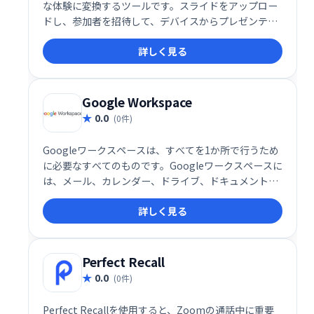
な体験に変換するツールです。スライドをアップロー
ドし、参加者を招待して、デバイスからプレゼンテー
ションを操作できます。仮想、ハイブリッド、対面イ
詳しく見る
ベントに対応し、オーディエンスのエンゲージメント
を高め、フィードバックを収集できます。同時セッシ
ョンの開催や視聴者参加状況の追跡も可能です。顧
客、ドナー、ファンの獲得を支援します。
Google Workspace
0.0
(0件)
Googleワークスペースは、すべてを1か所で行うため
に必要なすべてのものです。Googleワークスペースに
は、メール、カレンダー、ドライブ、ドキュメント、
スプレッドシート、スライド、ミートなど、あなたが
詳しく見る
知っていて大好きな生産性アプリがすべて含まれてい
ます。
Perfect Recall
0.0
(0件)
Perfect Recallを使用すると、Zoomの通話中に重要