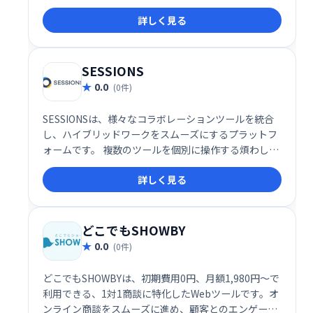
ルです。現在約50種類のアプリが利用可能で、エンタ
詳しく見る
ーテインメントも強化します。会議中にアプリを直接
起動し、より効率的で充実したミーティングを実現で
きます。
SESSIONS
0.0
(0件)
SESSIONSは、様々なコラボレーションツールを統合
し、ハイブリッドワークをスムーズにするプラットフ
ォームです。 複数のツールを個別に操作する煩わしさ
を解消し、1つの場所で全てのコミュニケーションを
詳しく見る
管理できます。 効率的な情報共有と円滑なチームワー
クを実現し、生産性の向上に貢献します。
どこでもSHOWBY
0.0
(0件)
どこでもSHOWBYは、初期費用0円、月額1,980円～で
利用できる、1対1商談に特化したWebツールです。オ
ンライン商談をスムーズに進め、顧客とのエンゲージ