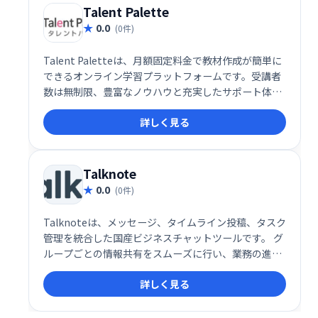
Talent Palette
0.0
(0件)
Talent Paletteは、月額固定料金で教材作成が簡単に
できるオンライン学習プラットフォームです。受講者
数は無制限、豊富なノウハウと充実したサポート体制
で、スムーズなオンライン教育を実現します。リーズ
詳しく見る
ナブルな価格で、効率的な教材作成と運営を支援しま
す。
Talknote
0.0
(0件)
Talknoteは、メッセージ、タイムライン投稿、タスク
管理を統合した国産ビジネスチャットツールです。 グ
ループごとの情報共有をスムーズに行い、業務の進捗
を一目で把握できます。会社や業務全体の状況を分か
詳しく見る
りやすく可視化することで、効率的なコミュニケーシ
ョンとタスク管理を実現します。