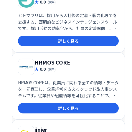
0.0
(0件)
ヒトマワリは、採用から入社後の定着・戦力化までを
支援する、画期的なビジネスインテリジェンスツール
です。 採用活動の効率化から、社員の定着率向上、そ
して戦力化まで、一気通貫でサポートします。 企業の
詳しく見る
成長を強力に後押しする、革新的なソリューションで
す。
HRMOS CORE
0.0
(0件)
HRMOS COREは、従業員に関わる全ての情報・データ
を一元管理し、企業経営を支えるクラウド型人事シス
テムです。従業員や組織情報を可視化することで、人
事戦略の立案・実行を効率化し、データに基づいた経
詳しく見る
営判断を支援します。
jinjer