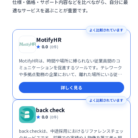
仕様・価格・サポート内容などを比べながら、自分に最
適なサービスを選ぶことが重要です。
よく比較されています
MotifyHR
0.0
(0件)
MotifyHRは、時間や場所に縛られない従業員間のコ
ミュニケーションを促進するツールです。テレワーク
や多拠点勤務の企業において、離れた場所にいる従業
員同士、上司と部下間の円滑なコミュニケーションと
詳しく見る
フィードバックを実現します。場所の制約なく、活発
な情報共有と連携を支援し、生産性の向上に貢献しま
よく比較されています
す。
back check
0.0
(0件)
back checkは、中途採用におけるリファレンスチェッ
クサービスです。前職での実績や人物像を第三者へ照