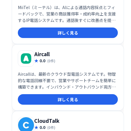
MiiTel（ミーテル）は、AIによる通話内容採点とフィ
ードバックで、営業の商談獲得率・成約率向上を支援
するIP電話システムです。通話後すぐに改善点を提示
することで、電話応対スキルアップを促進し、営業成
詳しく見る
績の向上に貢献します。
Aircall
0.0
(0件)
Aircallは、最新のクラウド型電話システムです。物理
的な電話回線不要で、営業やサポートチームを簡単に
構築できます。インバウンド・アウトバウンド両方の
コールセンターを1つのシステムで管理し、顧客との
詳しく見る
迅速な接続を実現します。複雑な設定は不要で、すぐ
に業務を開始できます。
CloudTalk
0.0
(0件)