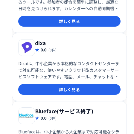
るツールです。参加者の都合を簡単に調整し、最適な
日時を見つけられます。カレンダーへの自動同期機能
も搭載。無料プランもあり、時間と労力の節約に役立
詳しく見る
ちます。
dixa
0.0
(0件)
Dixaは、中小企業から本格的なコンタクトセンターま
で対応可能な、使いやすいクラウド型カスタマーサー
ビスソフトウェアです。電話、メール、チャットなど
マルチチャネルに対応し、リアルタイムでパーソナル
詳しく見る
な顧客サポートを提供します。Webブラウザで動作
し、追加のソフトウェアインストールやIT専門家のサ
ポートは不要です。場所を選ばず、いつでもどこでも
アクセス可能です。
Blueface(サービス終了)
0.0
(0件)
Bluefaceは、中小企業から大企業まで対応可能なクラ