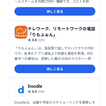
ールスチームを月額1万円〜構築でき、コストを抑え
つつ効率的な営業活動を展開できます。必要な時に必
詳しく見る
要なだけ利用できる柔軟性も魅力です。
テレワーク、リモートワークの電話
「りもふぉん」
0.0
(0件)
「りもふぉん」は、高音質で話しやすいクラウドPBX
です。従来のアプリ通話より快適な通話を実現。050
番号への着信は、登録した最大10台のスマホへ一斉着
信します。登録台数が増えても料金は変わりません。
詳しく見る
テレワーク・リモートワークに最適な、分かりやすく
使いやすいシステムです。複雑な設定は不要で、すぐ
に導入できます。
Doodle
0.0
(0件)
Doodleは、会議や予定のスケジューリングを簡単にす