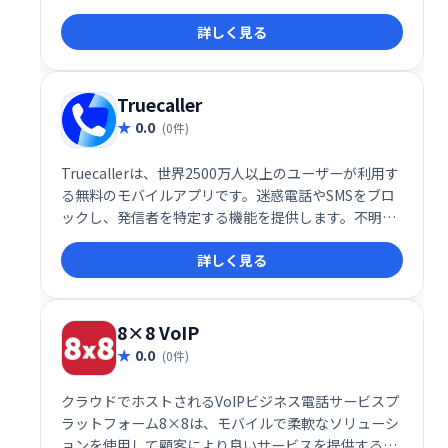
もプライベートでも、固定電話のように使える便利な
詳しく見る
サービスです。
Truecaller
0.0
(0件)
Truecallerは、世界2500万人以上のユーザーが利用す
る無料のモバイルアプリです。迷惑電話やSMSをブロ
ックし、発信者を特定する機能を提供します。不明な
番号の検索やスパムフィルタリングにも対応し、安全
詳しく見る
で快適な通話環境を実現します。Apple Storeと
Google Storeからダウンロード可能です。
8×8 VoIP
0.0
(0件)
クラウドでホストされるVoIPビジネス電話サービスプ
ラットフォーム8×8は、モバイルで柔軟なソリューシ
ョンを使用して顧客により良いサービスを提供するの