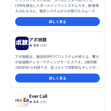
クラウドテレコールは、コールセンター向けCTIと
CRMを統合したオールインワンシステムです。新規導
入はもちろん、既存システムからの移行もスムーズに
行えます。席数の増減も柔軟に対応でき、費用対効果
詳しく見る
の高い運用を実現します。業務効率化と顧客満足度向
上に貢献する、最適なコールセンターソリューション
です。
アポ放題
0.0
(0件)
アポ放題は、通信料0円でCTIシステムが使える、驚き
の低価格テレマーケティングサービスです。1席月額
7800円から利用でき、低コストで効率的なテレアポを
実現します。コスト削減と業務効率化を両立したい企
詳しく見る
業におすすめです。
Ever Call
0.0
(0件)