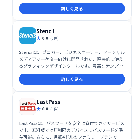
人データ収集を制御できるだけでなく、シンプルで分
詳しく見る
かりやすいダッシュボードで、Webサイトのトラッキ
ング状況を把握できます。快適で安全なインターネッ
ト体験を実現します。
Stencil
0.0
(0件)
Stencilは、ブロガー、ビジネスオーナー、ソーシャル
メディアマーケター向けに開発された、直感的に使え
るグラフィックデザインツールです。豊富なテンプレ
ートと簡単操作で、魅力的な画像や動画を素早く作成
詳しく見る
できます。SNS投稿からブログ記事のアイキャッチま
で、様々なシーンで活用可能です。
LastPass
0.0
(0件)
LastPassは、パスワードを安全に管理できるサービス
です。無料版では無制限のデバイスにパスワードを保
存可能。さらに、月額4ドルのファミリープランで