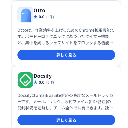
Otto
0.0
(0件)
Ottoは、作業効率を上げるためのChrome拡張機能で
す。ポモドーロテクニックに基づいたタイマー機能
と、集中を妨げるウェブサイトをブロックする機能を
搭載。作業時間と休憩時間を管理し、生産性を維持し
詳しく見る
たい方におすすめです。
Docsify
0.0
(0件)
DocsifyはGmail/Gsuite対応の高度なメールトラッカ
ーです。メール、リンク、添付ファイル(PDF含む)の
開封状況を追跡し、チーム全体で共有できます。独自
のテキストショートカットでテンプレートを作成、チ
詳しく見る
ームメンバーの生産性も把握可能です。過払いなしで
利用でき、チームワークの向上と業務効率化を支援し