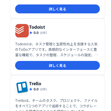
は、最大6アカウントでパスワード共有が可能です。
詳しく見る
家族で安全にパスワードを管理したい方におすすめで
す。
Todoist
0.0
(0件)
Todoistは、タスク管理と生産性向上を支援する人気
のToDoアプリです。直感的なインターフェースと豊
富な機能で、タスクの整理、スケジュールの設定、期
限管理を効率化します。PC、スマホ、ブラウザなど
詳しく見る
様々なデバイスに対応し、スムーズなタスク管理を実
現します。無料プランに加え、高度な機能を利用でき
る有料プラン（年間29ドル）も提供しています。
Trello
0.0
(0件)
Trelloは、チームのタスク、プロジェクト、ファイル
をすべて1つのアプリで追跡することで、コラボレー