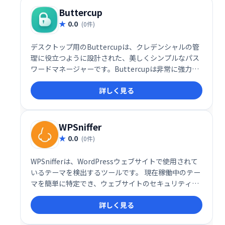
Buttercup
0.0
(0件)
デスクトップ用のButtercupは、クレデンシャルの管
理に役立つように設計された、美しくシンプルなパス
ワードマネージャーです。Buttercupは非常に強力な
暗号化を使用して、単一のマスターパスワードで機密
詳しく見る
情報を保護します-サービスごとに、より強力で複雑な
パスワードを自由に使用して、Buttercupに安全に保
管させてください。
WPSniffer
0.0
(0件)
WPSnifferは、WordPressウェブサイトで使用されて
いるテーマを検出するツールです。 現在稼働中のテー
マを簡単に特定でき、ウェブサイトのセキュリティや
保守管理に役立ちます。 複雑な設定は不要で、迅速か
詳しく見る
つ正確にテーマ情報を取得できます。