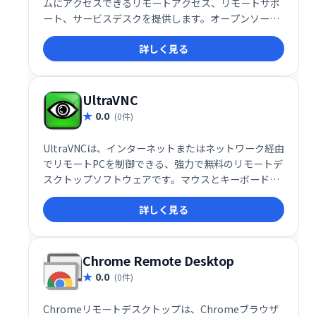
ムにアクセスできるリモートアクセス、リモートサポ
ート、サービスデスクを提供します。オープンソース
のクライアントを採用し、手軽にリモート作業を実
詳しく見る
現。システム管理やサポート業務の効率化に貢献しま
す。
UltraVNC
0.0
(0件)
UltraVNCは、インターネットまたはネットワーク経由
でリモートPCを制御できる、強力で無料のリモートデ
スクトップソフトウェアです。マウスとキーボードで
操作でき、まるで目の前にあるかのように作業できま
詳しく見る
す。コンピュータサポートにも最適で、顧客のPCに迅
速にアクセスし、問題を遠隔で解決できます。
SingleClickアドオンを使えば、顧客側の事前設定も不
要です。
Chrome Remote Desktop
0.0
(0件)
Chromeリモートデスクトップは、Chromeブラウザ