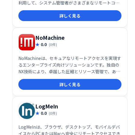
利用して、システム管理者がさまざまなリモートコン
ピューターを簡単に操作できます。柔軟で一貫したユ
詳しく見る
ーザーインターフェイスを提供することで、複数のデ
バイスを効率的に管理するのに役立ちます。
NoMachine
0.0
(0件)
NoMachineは、セキュアなリモートアクセスを実現す
るエンタープライズ向けソリューションです。独自の
NX技術により、卓越した圧縮とリソース管理で、あら
ゆるOS、あらゆるグラフィカルアプリケーションを、
詳しく見る
あらゆるネットワーク接続環境で実行可能です。デス
クトップ仮想化やホスト型デスクトップ展開にも対応
し、高いパフォーマンスと安定性を提供します。
LogMeIn
0.0
(0件)
LogMeInは、ブラウザ、デスクトップ、モバイルデバ
イスからPCまたはMacへ安全にリモートアクセスでき