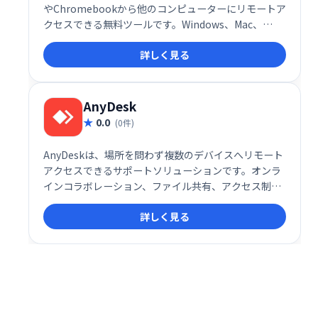
やChromebookから他のコンピューターにリモートア
クセスできる無料ツールです。Windows、Mac、
Linuxに対応し、短期的なリモートサポートから長期
詳しく見る
的なファイル・アプリケーションへのアクセスまで、
様々な用途で活用できます。安全な接続で、場所を選
ばずPCを操作可能です。
AnyDesk
0.0
(0件)
AnyDeskは、場所を問わず複数のデバイスへリモート
アクセスできるサポートソリューションです。オンラ
インコラボレーション、ファイル共有、アクセス制御
などを提供し、快適な操作性と効率的な共同作業を実
詳しく見る
現します。ファイルやドキュメントへのスムーズなア
クセスにより、生産性を向上させます。