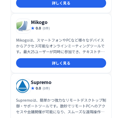
詳しく見る
業しているかのような感覚で、ストレスフリーなコラ
ボレーションを体験できます。
Mikogo
0.0
(0件)
Mikogoは、スマートフォンやPCなど様々なデバイス
からアクセス可能なオンラインミーティングツールで
す。最大25ユーザーが同時に参加でき、テキストチャ
ットやホワイトボード機能、録音機能も搭載。HTML
詳しく見る
ビューアーによるスムーズな画面共有と管理者権限の
簡単交換で、効率的な共同作業を実現します。堅牢で
使いやすいツールをお探しの方に最適です。
Supremo
0.0
(0件)
Supremoは、簡単かつ強力なリモートデスクトップ制
御・サポートツールです。数秒でリモートPCへのアク
セスや会議開催が可能になり、スムーズな遠隔操作を
実現します。