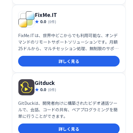
い。
FixMe.IT
0.0
(0件)
FixMe.ITは、世界中どこからでも利用可能な、オンデ
マンドのリモートサポートソリューションです。月額
25ドルから、マルチセッション処理、無制限のサポー
ト、最大150台のデバイスへのアクセスを提供。ブラ
詳しく見る
ンディング、マルチモニター対応、ファイル転送な
ど、充実した機能で無人での即時サポートを実現しま
す。
Gitduck
0.0
(0件)
GitDuckは、開発者向けに構築されたビデオ通話ツー
ルで、会話、コードの共有、ペアプログラミングを簡
単に行うことができます。
詳しく見る