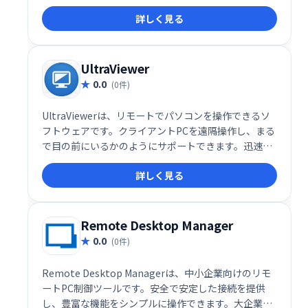
やコンピュータをリモートでサポートし、有人・無人
詳しく見る
両方のサポートに対応できます。迅速かつ効率的なリ
モートサポートを実現し、業務の生産性向上に貢献し
ます。
UltraViewer
0.0
(0件)
UltraViewerは、リモートでパソコンを操作できるソ
フトウェアです。クライアントPCを遠隔操作し、まる
で目の前にいるかのようにサポートできます。迅速か
つ容易なリモートアクセスを実現し、ITサポートや遠
詳しく見る
隔操作が必要な場面で威力を発揮します。
Remote Desktop Manager
0.0
(0件)
Remote Desktop Managerは、中小企業向けのリモ
ートPC制御ツールです。安全で安定した接続を提供
し、豊富な機能をシンプルに操作できます。大企業向