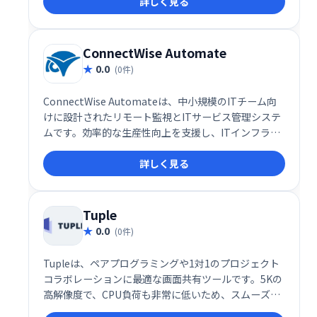
詳しく見る
るWeb体験を提供します。 Webサイトのユーザーエン
ゲージメント向上に最適です。
ConnectWise Automate
0.0
(0件)
ConnectWise Automateは、中小規模のITチーム向
けに設計されたリモート監視とITサービス管理システ
ムです。効率的な生産性向上を支援し、ITインフラの
可視性を高めます。
詳しく見る
Tuple
0.0
(0件)
Tupleは、ペアプログラミングや1対1のプロジェクト
コラボレーションに最適な画面共有ツールです。5Kの
高解像度で、CPU負荷も非常に低いため、スムーズで
快適なリモート作業を実現します。まるで同じ机で作