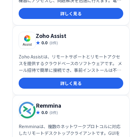
機器にアクセスし、問題解決を迅速に行えます。電話
やチャットを介さず、直接サポートを提供すること
詳しく見る
で、効率的な顧客対応を実現します。 スムーズなリモ
ートアクセスと会議機能により、迅速かつ効果的な技
術サポートを提供します。
Zoho Assist
0.0
(0件)
Zoho Assistは、リモートサポートとリモートアクセ
スを提供するクラウドベースのソフトウェアです。 メ
ール招待で簡単に接続でき、事前インストールは不
要。PCとMacに対応し、ファイル転送、ボイス/ビデ
詳しく見る
オチャット、再起動機能などを備えています。無人ア
クセス設定やマルチモニター対応など、多様な機能で
ITサポートやトレーニング、オンライン会議などを効
率化します。無料プランと、月額10ドルからの有料プ
Remmina
ランがあります。
0.0
(0件)
Remminaは、複数のネットワークプロトコルに対応
したリモートデスクトップクライアントです。GUIを