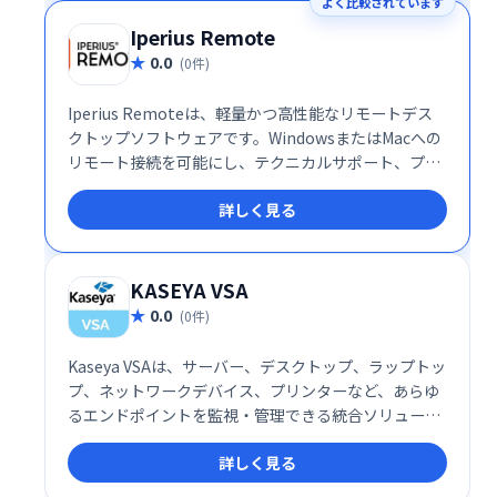
よく比較されています
上を支援します。
Iperius Remote
0.0
(0件)
Iperius Remoteは、軽量かつ高性能なリモートデス
クトップソフトウェアです。WindowsまたはMacへの
リモート接続を可能にし、テクニカルサポート、プレ
ゼンテーション、カスタマーサポート、リモートワー
詳しく見る
クなど、様々な用途に対応します。スムーズな操作性
と高いパフォーマンスで、場所を選ばず効率的な作業
を実現します。 複雑な設定は不要で、直感的なインタ
ーフェースにより、初心者でも簡単に利用できます。
KASEYA VSA
迅速な接続と安定した通信で、シームレスなリモート
0.0
(0件)
作業をサポートします。
Kaseya VSAは、サーバー、デスクトップ、ラップトッ
プ、ネットワークデバイス、プリンターなど、あらゆ
るエンドポイントを監視・管理できる統合ソリューシ
ョンです。 高度な機能でITインフラ全体を効率的に制
詳しく見る
御し、運用コスト削減とセキュリティ強化を実現しま
す。