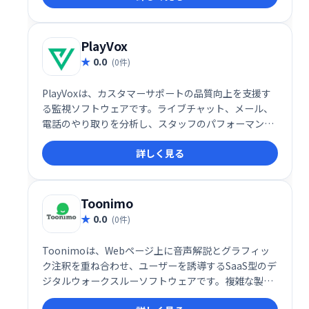
実現します。
PlayVox
0.0
(0件)
PlayVoxは、カスタマーサポートの品質向上を支援す
る監視ソフトウェアです。ライブチャット、メール、
電話のやり取りを分析し、スタッフのパフォーマンス
や顧客体験を評価。わずか5分でQA監視プログラムを
詳しく見る
作成でき、コーチングやモチベーション向上に役立ち
ます。全チャネルの顧客対応を分析することで、より
効果的なサポート体制を構築できます。
Toonimo
0.0
(0件)
Toonimoは、Webページ上に音声解説とグラフィッ
ク注釈を重ね合わせ、ユーザーを誘導するSaaS型のデ
ジタルウォークスルーソフトウェアです。複雑な製品
説明やデータ表示を分かりやすく伝え、人間味あふれ