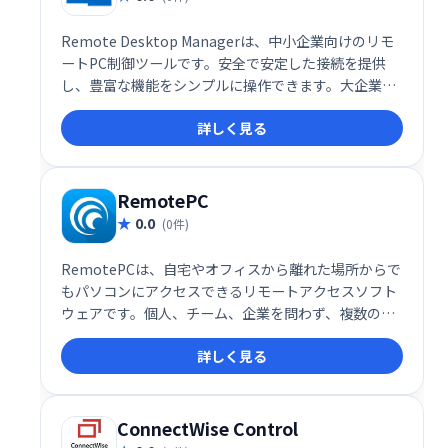
Remote Desktop Managerは、中小企業向けのリモ
ートPC制御ツールです。安全で安定した接続を提供
し、豊富な機能をシンプルに操作できます。大企業向
けサイトライセンスや、個人利用可能な無料版も用
詳しく見る
意。導入前に無料版で機能を試せるので、安心してご
利用いただけます。
RemotePC
0.0
(0件)
RemotePCは、自宅やオフィスから離れた場所からで
もパソコンにアクセスできるリモートアクセスソフト
ウェアです。個人、チーム、企業を問わず、複数のデ
バイスへのリモートアクセスをクラウド上で実現しま
詳しく見る
す。場所を選ばず、いつでもどこでも安全にパソコン
を操作できます。
ConnectWise Control