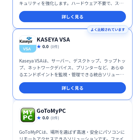
キュリティを強化します。ハードウェア不要で、スケ
ーラビリティや統合の複雑さを軽減し、安全で効率的
詳しく見る
なリモートアクセスを提供します。柔軟なプラットフ
ォームにより、ITインフラの最適化とセキュリティ向
よく比較されています
上を支援します。
KASEYA VSA
0.0
(0件)
Kaseya VSAは、サーバー、デスクトップ、ラップトッ
プ、ネットワークデバイス、プリンターなど、あらゆ
るエンドポイントを監視・管理できる統合ソリューシ
ョンです。 高度な機能でITインフラ全体を効率的に制
詳しく見る
御し、運用コスト削減とセキュリティ強化を実現しま
す。
GoToMyPC
0.0
(0件)
GoToMyPCは、場所を選ばず高速・安全にパソコンに
リモートアクセスできるソリューションです。ファイ