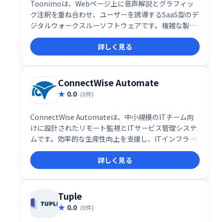
Toonimoは、Webページ上に音声解説とグラフィッ
ク注釈を重ね合わせ、ユーザーを誘導するSaaS型のデ
ジタルウォークスルーソフトウェアです。複雑な製品
説明やデータ表示を分かりやすく伝え、人間味あふれ
詳しく見る
るWeb体験を提供します。 Webサイトのユーザーエン
ゲージメント向上に最適です。
ConnectWise Automate
0.0
(0件)
ConnectWise Automateは、中小規模のITチーム向
けに設計されたリモート監視とITサービス管理システ
ムです。効率的な生産性向上を支援し、ITインフラの
可視性を高めます。
詳しく見る
Tuple
0.0
(0件)