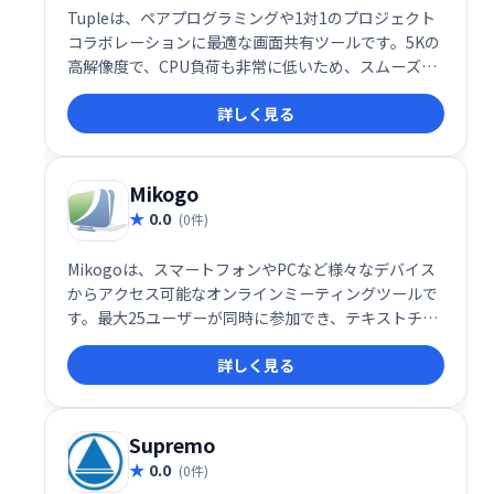
Tupleは、ペアプログラミングや1対1のプロジェクト
コラボレーションに最適な画面共有ツールです。5Kの
高解像度で、CPU負荷も非常に低いため、スムーズで
快適なリモート作業を実現します。まるで同じ机で作
詳しく見る
業しているかのような感覚で、ストレスフリーなコラ
ボレーションを体験できます。
Mikogo
0.0
(0件)
Mikogoは、スマートフォンやPCなど様々なデバイス
からアクセス可能なオンラインミーティングツールで
す。最大25ユーザーが同時に参加でき、テキストチャ
ットやホワイトボード機能、録音機能も搭載。HTML
詳しく見る
ビューアーによるスムーズな画面共有と管理者権限の
簡単交換で、効率的な共同作業を実現します。堅牢で
使いやすいツールをお探しの方に最適です。
Supremo
0.0
(0件)