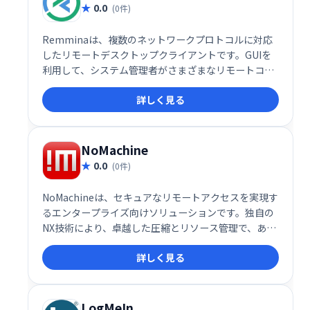
ランがあります。
0.0
(0件)
Remminaは、複数のネットワークプロトコルに対応
したリモートデスクトップクライアントです。GUIを
利用して、システム管理者がさまざまなリモートコン
ピューターを簡単に操作できます。柔軟で一貫したユ
詳しく見る
ーザーインターフェイスを提供することで、複数のデ
バイスを効率的に管理するのに役立ちます。
NoMachine
0.0
(0件)
NoMachineは、セキュアなリモートアクセスを実現す
るエンタープライズ向けソリューションです。独自の
NX技術により、卓越した圧縮とリソース管理で、あら
ゆるOS、あらゆるグラフィカルアプリケーションを、
詳しく見る
あらゆるネットワーク接続環境で実行可能です。デス
クトップ仮想化やホスト型デスクトップ展開にも対応
し、高いパフォーマンスと安定性を提供します。
LogMeIn