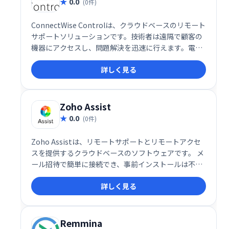
0.0
(0件)
ConnectWise Controlは、クラウドベースのリモート
サポートソリューションです。技術者は遠隔で顧客の
機器にアクセスし、問題解決を迅速に行えます。電話
やチャットを介さず、直接サポートを提供すること
詳しく見る
で、効率的な顧客対応を実現します。 スムーズなリモ
ートアクセスと会議機能により、迅速かつ効果的な技
術サポートを提供します。
Zoho Assist
0.0
(0件)
Zoho Assistは、リモートサポートとリモートアクセ
スを提供するクラウドベースのソフトウェアです。 メ
ール招待で簡単に接続でき、事前インストールは不
要。PCとMacに対応し、ファイル転送、ボイス/ビデ
詳しく見る
オチャット、再起動機能などを備えています。無人ア
クセス設定やマルチモニター対応など、多様な機能で
ITサポートやトレーニング、オンライン会議などを効
率化します。無料プランと、月額10ドルからの有料プ
Remmina