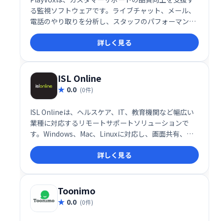
る監視ソフトウェアです。ライブチャット、メール、
電話のやり取りを分析し、スタッフのパフォーマンス
や顧客体験を評価。わずか5分でQA監視プログラムを
詳しく見る
作成でき、コーチングやモチベーション向上に役立ち
ます。全チャネルの顧客対応を分析することで、より
効果的なサポート体制を構築できます。
ISL Online
0.0
(0件)
ISL Onlineは、ヘルスケア、IT、教育機関など幅広い
業種に対応するリモートサポートソリューションで
す。Windows、Mac、Linuxに対応し、画面共有、権
限管理、無人アクセスなど豊富な機能を提供。顧客サ
詳しく見る
ポートや診断を効率化し、スムーズなリモート作業を
実現します。
Toonimo
0.0
(0件)