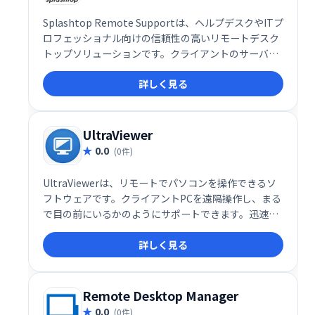
Splashtop Remote Supportは、ヘルプデスクやITプ
ロフェッショナル向けの信頼性の高いリモートデスク
トップソリューションです。クライアントのサーバー
やコンピュータをリモートでサポートし、有人・無人
詳しく見る
両方のサポートに対応できます。迅速かつ効率的なリ
モートサポートを実現し、業務の生産性向上に貢献し
ます。
UltraViewer
0.0
(0件)
UltraViewerは、リモートでパソコンを操作できるソ
フトウェアです。クライアントPCを遠隔操作し、まる
で目の前にいるかのようにサポートできます。迅速か
つ容易なリモートアクセスを実現し、ITサポートや遠
詳しく見る
隔操作が必要な場面で威力を発揮します。
Remote Desktop Manager
0.0
(0件)