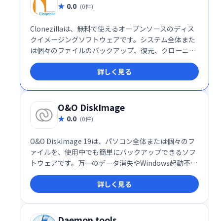
0.0
(0件)
Clonezillaは、無料で使えるオープンソースのディス
クイメージングソフトウェアです。システム全体また
は個々のファイルのバックアップ、復元、クローニン
グを簡単に行えます。マルチキャスト機能により、多
詳しく見る
数のPCへの効率的な展開も可能です。異なるディスク
サイズへのクローン作成やブートローダー修復にも対
応し、データ損失リスクの軽減とシステム移行の容易
化を実現します。
O&O DiskImage
0.0
(0件)
O&O DiskImage 19は、パソコン全体または個々のフ
ァイルを、使用中でも簡単にバックアップできるソフ
トウェアです。万一のデータ消失やWindows起動不能
時にも、数クリックで迅速に復元できます。SSDドラ
詳しく見る
イブや最新のUEFIシステムにも対応し、大切なデータ
を確実に守ります。個人データの損失リスクを軽減
し、安心のコンピュータ環境を実現します。
Daemon tools