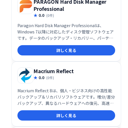
PARAGON Hard Disk Manager
Professional
0.0
(0件)
Paragon Hard Disk Manager Professionalは、
Windows 7以降に対応したディスク管理ソフトウェア
です。データのバックアップ・リカバリー、パーティ
ション管理、ディスク消去など、幅広い機能を提供。
詳しく見る
システム移行やブート問題解決を容易にし、データの
安全性を高めます。ディスクの整理、機密情報の漏洩
防止にも効果的で、効率的なデータ管理を実現しま
す。
Macrium Reflect
0.0
(0件)
Macrium Reflect 8は、個人・ビジネス向けの高性能
バックアップ＆リカバリソフトウェアです。増分/差分
バックアップ、異なるハードウェアへの復元、高速デ
ータ復旧、ランサムウェア対策など、データ保護に必
詳しく見る
要な機能を網羅。ローカル、ネットワーク、USBへの
バックアップと、インスタント仮想化にも対応し、大