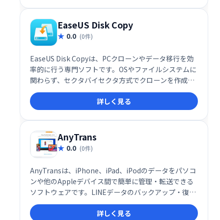
失リスクを軽減します。安全で使いやすい操作性で、
大切なデータをしっかり守ります。
EaseUS Disk Copy
0.0
(0件)
EaseUS Disk Copyは、PCクローンやデータ移行を効
率的に行う専門ソフトです。OSやファイルシステムに
関わらず、セクタバイセクタ方式でクローンを作成
し、オリジナルと100％一致することを保証します。
詳しく見る
安全かつ確実に、大切なデータを新しいドライブに移
行できます。
AnyTrans
0.0
(0件)
AnyTransは、iPhone、iPad、iPodのデータをパソコ
ンや他のAppleデバイス間で簡単に管理・転送できる
ソフトウェアです。LINEデータのバックアップ・復
元、HEICファイル変換、着信音作成など、多彩な機能
詳しく見る
を搭載。直感的な操作性で、専門知識がなくてもスム