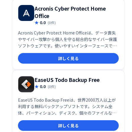
切なデータを安全に守ります。
Acronis Cyber Protect Home
Office
0.0
(0件)
Acronis Cyber Protect Home Officeは、データ喪失
やサイバー攻撃から個人を守る総合的なサイバー保護
ソフトウェアです。使いやすいインターフェースで、
完全イメージバックアップ、ローカル/クラウドストレ
詳しく見る
ージ、ディスククローニング、ランサムウェア対策、
リアルタイム保護、自動ファイル復旧などの機能を提
供。Windows、macOS、iOS、Androidに対応し、大
切なデータを様々なデバイスで守ります。
EaseUS Todo Backup Free
0.0
(0件)
EaseUS Todo Backup Freeは、世界2000万人以上が
利用する無料バックアップソフトです。システム全
体、パーティション、ディスク、個々のファイルな
ど、様々なバックアップを作成・復元できます。シス
詳しく見る
テム移行やディスククローン機能も搭載し、データ損