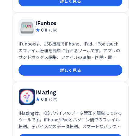
詳しく見る
iFunbox
0.0
(0件)
iFunboxは、USB接続でiPhone、iPad、iPod touch
のファイル管理を簡単に行えるツールです。アプリの
サンドボックス編集、ファイルの追加・削除・置
換、.plistファイルのテキスト変換など、高度な機能も
詳しく見る
備えています。デバイス内のファイルの閲覧、探索も
スムーズに行えます。iOSデバイスのファイル管理を
効率化したい方におすすめです。
iMazing
0.0
(0件)
iMazingは、iOSデバイスのデータ管理を簡単にできる
ツールです。iPhone/iPadとパソコン間でのファイル
転送、デバイス間のデータ転送、スマートなバックア
ップ作成・復元、iTunesバックアップファイルからの