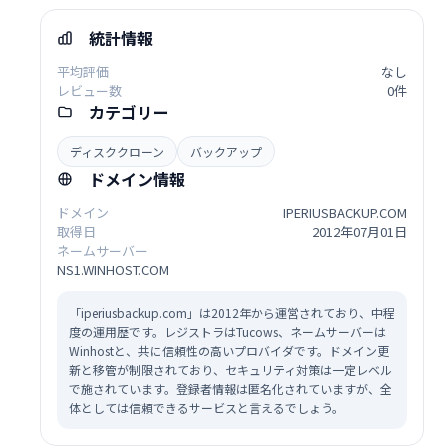
統計情報
平均評価
なし
レビュー数
0件
カテゴリー
ディスククローン
バックアップ
ドメイン情報
ドメイン
IPERIUSBACKUP.COM
取得日
2012年07月01日
ネームサーバー
NS1.WINHOST.COM
「iperiusbackup.com」は2012年から運営されており、中程
度の運用歴です。レジストラはTucows、ネームサーバーは
Winhostと、共に信頼性の高いプロバイダです。ドメイン更
新と移管が制限されており、セキュリティ対策は一定レベル
で施されています。登録者情報は匿名化されていますが、全
体としては信頼できるサービスと言えるでしょう。