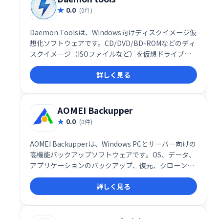
0.0
(0件)
Daemon Toolsは、Windows向けディスクイメージ仮
想化ソフトウェアです。CD/DVD/BD-ROMなどのディ
スクイメージ（ISOファイルなど）を仮想ドライブと
してマウントし、物理メディアなしでデータにアクセ
詳しく見る
スできます。ゲームやソフトウェアのインストール、
データのバックアップなどに便利で、PC環境を効率化
します。
AOMEI Backupper
0.0
(0件)
AOMEI Backupperは、Windows PCとサーバー向けの
高機能バックアップソフトウェアです。OS、データ、
アプリケーションのバックアップ、復元、クローン作
成を簡単に行えます。システムクラッシュからの迅速
詳しく見る
な復元や異なるハードウェアへの展開も可能です。自
動バックアップ機能や柔軟なデータ復旧機能も備え、
大切なデータを万全に保護します。