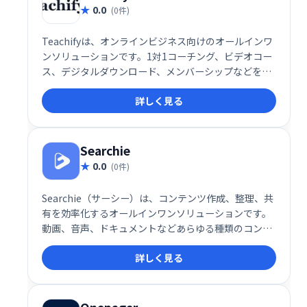
0.0
(0件)
Teachifyは、オンラインビジネス向けのオールインワ
ンソリューションです。1対1コーチング、ビデオコー
ス、デジタルダウンロード、メンバーシップなどを、
簡単に管理・販売できます。堅牢で洗練されたシステ
詳しく見る
ムを、手頃な価格で提供。あなたの才能を収益化し、
ビジネスを成長させましょう！
Searchie
0.0
(0件)
Searchie（サーシー）は、コンテンツ作成、整理、共
有を効率化するオールインワンソリューションです。
動画、音声、ドキュメントなどあらゆる種類のコンテ
ンツを統合的に管理し、検索・共有を容易にします。
詳しく見る
知識や経験を活かしたコンテンツビジネスの構築を強
力にサポート。視聴者とのエンゲージメントを高め、
収益化を促進します。柔軟で使いやすいインターフェ
ースで、コンテンツを最大限に活用しましょう。