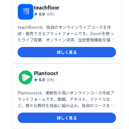
teachfloor
0.0
(0件)
teachfloorは、独自のオンラインライブコースを作
成・販売できるプラットフォームです。Zoomを使っ
たライブ授業、オンライン決済、生徒管理機能を備
え、手軽にオンライン講座を始められます。ブランド
詳しく見る
を活かしたコース展開で、生徒獲得とビジネス拡大を
サポートします。
Plantoost
0.0
(0件)
Plantoostは、柔軟性の高いオンラインコース作成プ
ラットフォームです。動画、テキスト、ファイルな
ど、様々な教材を自由に組み込み、独自のコースを設
計できます。価格設定やコンテンツ配信も自由にカス
詳しく見る
タマイズ可能。生徒には、Q&A、クイズ、進捗レポー
ト、修了証書を提供し、効果的な学習を支援します。