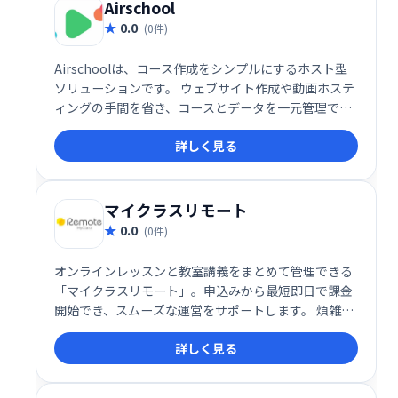
Airschool
0.0
(0件)
Airschoolは、コース作成をシンプルにするホスト型
ソリューションです。 ウェブサイト作成や動画ホステ
ィングの手間を省き、コースとデータを一元管理でき
ます。 洗練された公開プロファイルで、学習者へ効果
詳しく見る
的にコースを提供可能です。 複雑な設定不要で、すぐ
にコース公開を始められます。
マイクラスリモート
0.0
(0件)
オンラインレッスンと教室講義をまとめて管理できる
「マイクラスリモート」。申込みから最短即日で課金
開始でき、スムーズな運営をサポートします。 煩雑な
管理業務を効率化し、運営の負担を軽減。 柔軟なシス
詳しく見る
テムで、様々な学習形態に対応可能です。