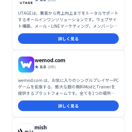
UTAGEは、集客から売上向上までをトータルサポート
するオールインワンソリューションです。ウェブサイ
ト構築、メール・LINEマーケティング、メンバーシッ
プ管理、決済処理、顧客情報管理、業務自動化など、
詳しく見る
ビジネスに必要な機能を網羅。煩雑な作業を効率化
し、売上アップを実現します。集客や売上向上でお悩
みの事業者様は、ぜひUTAGEをご検討ください。
wemod.com
0.0
(0件)
wemod.com は、お気に入りのシングルプレイヤーPC
ゲームを拡張する、膨大な数の無料ModとTrainerを
提供するプラットフォームです。全てを1つの場所に
集約し、簡単にアクセスできます。ゲームプレイをカ
詳しく見る
スタマイズし、新たな楽しみ方を見つけましょう！数
千ものModとTrainerが、あなたのゲーム体験をレベ
ルアップさせます。wemod.comで、今すぐお好みの
ゲームを探して、プレイスタイルを自由にカスタマイ
mish
ズしましょう！