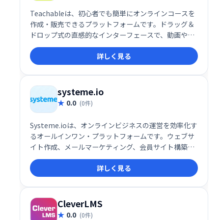
Teachableは、初心者でも簡単にオンラインコースを
作成・販売できるプラットフォームです。ドラッグ＆
ドロップ式の直感的なインターフェースで、動画やク
イズなどを自由に組み込み、プロフェッショナルなコ
詳しく見る
ースを制作できます。高い自由度と柔軟性を備え、幅
広い学習ニーズに対応します。多くの利用者に支持さ
れ、オンライン教育ビジネスを始める最適な選択肢で
す。
systeme.io
0.0
(0件)
Systeme.ioは、オンラインビジネスの運営を効率化す
るオールインワン・プラットフォームです。ウェブサ
イト作成、メールマーケティング、会員サイト構築、
アフィリエイト機能など、ビジネスに必要なツールが
詳しく見る
全て揃っています。30万人以上の起業家が利用し、そ
の信頼性を証明しています。規模や目的に関わらず、
オンラインビジネスの成長を強力にサポートします。
無料トライアルもご用意していますので、ぜひお試し
CleverLMS
ください。
0.0
(0件)