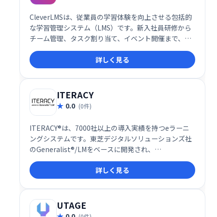
CleverLMSは、従業員の学習体験を向上させる包括的
な学習管理システム（LMS）です。新入社員研修から
チーム管理、タスク割り当て、イベント開催まで、組
織の学習ニーズを網羅します。ゲーミフィケーション
詳しく見る
やフィードバック機能でエンゲージメントを高め、ダ
ッシュボードによるデータ分析で効果的な意思決定を
支援します。直感的なUI、モバイル対応、カスタムブ
ランディングにも対応。よりスマートで効率的な職場
ITERACY
を実現します。
0.0
(0件)
ITERACY®は、7000社以上の導入実績を持つeラーニ
ングシステムです。東芝デジタルソリューションズ社
のGeneralist®/LMをベースに開発され、
LMS(Learning Management System)として、企業
詳しく見る
の学習・研修ニーズに対応します。効率的な学習環境
を提供し、従業員のスキルアップを支援します。
UTAGE
0.0
(0件)