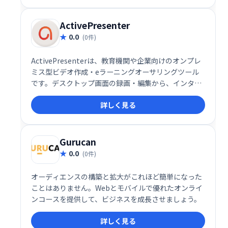
ActivePresenter
0.0
(0件)
ActivePresenterは、教育機関や企業向けのオンプレ
ミス型ビデオ作成・eラーニングオーサリングツール
です。デスクトップ画面の録画・編集から、インタラ
クティブなHTML5コンテンツ作成まで、幅広い機能を
詳しく見る
提供します。オーディオ/ビデオ編集機能も充実してお
り、Mac/Windows両対応で作成したコンテンツはあ
らゆるモバイルデバイスで共有可能です。効率的なe
ラーニングコンテンツ制作を実現します。
Gurucan
0.0
(0件)
オーディエンスの構築と拡大がこれほど簡単になった
ことはありません。Webとモバイルで優れたオンライ
ンコースを提供して、ビジネスを成長させましょう。
詳しく見る