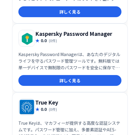
スから保護します。無制限のパスワード保存が可能
詳しく見る
で、安心してご利用いただけます。KeePassと同様の
機能を備え、安全なパスワード管理をサポートしま
す。
Kaspersky Password Manager
0.0
(0件)
Kaspersky Password Managerは、あなたのデジタル
ライフを守るパスワード管理ツールです。無料版では
単一デバイスで無制限のパスワードを安全に保存でき
ます。年間14ドルの有料版は複数デバイス対応で、
詳しく見る
AES-256暗号化による高いセキュリティと生体認証機
能も備えています。 複雑なパスワードを自動生成・管
理し、安全なオンライン体験を実現しましょう。
True Key
0.0
(0件)
True Keyは、マカフィーが提供する高度な認証システ
ムです。パスワード管理に加え、多要素認証やAES-