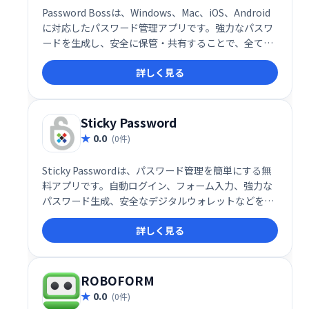
Password Bossは、Windows、Mac、iOS、Android
に対応したパスワード管理アプリです。強力なパスワ
ードを生成し、安全に保管・共有することで、全ての
ログイン情報を一元管理できます。プラットフォーム
詳しく見る
を跨いでのシームレスな操作性と、権限管理機能で、
安全で効率的なパスワード管理を実現します。 個人情
報や企業秘密の保護に最適です。
Sticky Password
0.0
(0件)
Sticky Passwordは、パスワード管理を簡単にする無
料アプリです。自動ログイン、フォーム入力、強力な
パスワード生成、安全なデジタルウォレットなどを提
供します。複数のデバイスでの同期は有料版のみです
詳しく見る
が、1台のデバイスでの利用には無料版で十分です。
安全なパスワード管理を簡単に始めたい方におすすめ
です。
ROBOFORM
0.0
(0件)