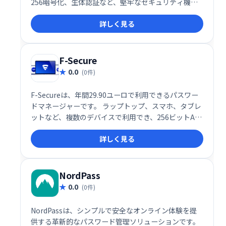
256暗号化、生体認証など、堅牢なセキュリティ機能
で、Webサイトやアプリへのアクセスを保護します。
詳しく見る
ハッカーからのアカウント侵害リスクを軽減し、安全
なオンライン体験を提供します。マカフィーのセキュ
リティスイートにもバンドルされています。
F-Secure
0.0
(0件)
F-Secureは、年間29.90ユーロで利用できるパスワー
ドマネージャーです。 ラップトップ、スマホ、タブレ
ットなど、複数のデバイスで利用でき、256ビットAES
暗号化と生体認証であなたの資格情報を守ります。 組
詳しく見る
み込みのパスワードレポートは、セキュリティ上の脆
弱性を指摘し、安全でないパスワードを警告。 無制限
のパスワード保存で、安全で安心なオンライン生活を
サポートします。
NordPass
0.0
(0件)
NordPassは、シンプルで安全なオンライン体験を提
供する革新的なパスワード管理ソリューションです。