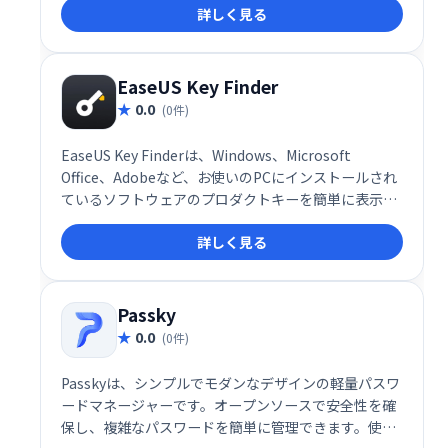
詳しく見る
情報を保護します-サービスごとに、より強力で複雑な
パスワードを自由に使用して、Buttercupに安全に保
管させてください。
EaseUS Key Finder
0.0
(0件)
EaseUS Key Finderは、Windows、Microsoft
Office、Adobeなど、お使いのPCにインストールされ
ているソフトウェアのプロダクトキーを簡単に表示で
きる便利なユーティリティです。 SQL Serverのキー
詳しく見る
や、WiFiパスワード、ブラウザのアカウント情報など
も確認できます。 大切なキーを紛失した時や、再イン
ストール時に役立ちます。 これ一つで、ソフトウェア
の管理が効率化されます。
Passky
0.0
(0件)
Passkyは、シンプルでモダンなデザインの軽量パスワ
ードマネージャーです。オープンソースで安全性を確
保し、複雑なパスワードを簡単に管理できます。使い