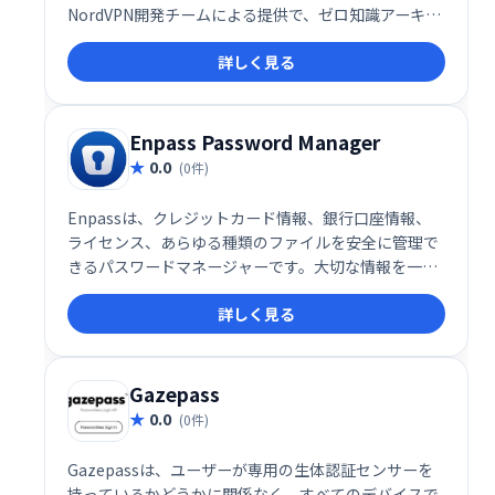
NordVPN開発チームによる提供で、ゼロ知識アーキテ
クチャ、サードパーティセキュリティ監査、2要素認
詳しく見る
証など、堅牢なセキュリティ機能を備えています。あ
らゆるデバイスで安全にパスワードを管理し、複雑な
パスワードを簡単に生成・保存できます。より安心で
便利なデジタルライフを実現しましょう。
Enpass Password Manager
0.0
(0件)
Enpassは、クレジットカード情報、銀行口座情報、
ライセンス、あらゆる種類のファイルを安全に管理で
きるパスワードマネージャーです。大切な情報を一元
管理し、安全に保管することで、パスワード管理の煩
詳しく見る
雑さを解消し、セキュリティを強化します。 個人情報
の保護に最適なツールです。
Gazepass
0.0
(0件)
Gazepassは、ユーザーが専用の生体認証センサーを
持っているかどうかに関係なく、すべてのデバイスで