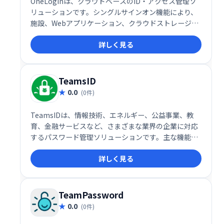
OneLoginは、クラウドベースのID・アクセス管理ソ
リューションです。シングルサインオン機能により、
施設、Webアプリケーション、クラウドストレージな
どへのアクセスを安全に一元管理できます。適応型多
詳しく見る
要素認証やモバイルIDトラッキングなども提供し、高
度なセキュリティと利便性を両立。ユーザーのアクセ
ス制御を効率化し、セキュリティリスクを軽減しま
す。
TeamsID
0.0
(0件)
TeamsIDは、情報技術、エネルギー、公益事業、教
育、金融サービスなど、さまざまな業界の企業に対応
するパスワード管理ソリューションです。主な機能に
は、アクセス要求管理、アカウント管理、コンプライ
詳しく見る
アンス管理、ユーザープロビジョニング、ユーザーア
クティビティの監視、シングルサインオン機能などが
あります。
TeamPassword
0.0
(0件)