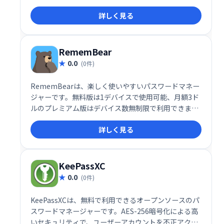
（月額$2.50～$4.99）なら、複数のデバイスで利用で
詳しく見る
き、暗号化ストレージ容量も増加します。Proと
Ultimateプランは機能がほぼ同じですが、Ultimate
プランは10GBの暗号化ストレージを提供します。
RememBear
0.0
(0件)
RememBearは、楽しく使いやすいパスワードマネー
ジャーです。無料版は1デバイスで使用可能、月額3ド
ルのプレミアム版はデバイス数無制限で利用できま
す。キュートなアニメーションと、複数のデバイス間
詳しく見る
での自動フォーム入力・同期機能で、安全で快適なパ
スワード管理を実現します。
KeePassXC
0.0
(0件)
KeePassXCは、無料で利用できるオープンソースのパ
スワードマネージャーです。AES-256暗号化による高
いセキュリティで、ユーザーアカウントを不正アクセ